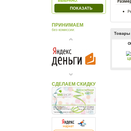
Размер
ВЫБРАНО:
Gem
ПОКАЗАТЬ
Р
Howard Miller
Linea Del Tempo
ПРИНИМАЕМ
Lowell
без комиссии:
MADO
Товары 
Olmecs
O
Ottaviani
Rhythm
Ц
Sea Power
Seiko
Tomas Stern
СДЕЛАЕМ СКИДКУ
Venturi Arte
Vostok
Макей