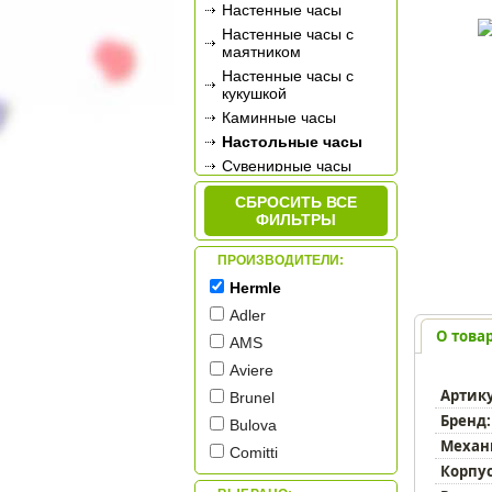
Настенные часы
Настенные часы с
маятником
Настенные часы с
кукушкой
Каминные часы
Настольные часы
Сувенирные часы
Будильники
СБРОСИТЬ ВСЕ
Метеостанции
ФИЛЬТРЫ
ПРОИЗВОДИТЕЛИ:
Hermle
Adler
О това
AMS
Aviere
Артик
Brunel
Бренд:
Bulova
Механ
Comitti
Корпус
Credan