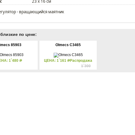
:
23 х 16 см
егулятор - вращающийся маятник
близкие по цене:
lmecs 85903
Olmecs C3465
ЕНА: 1`480
ЦЕНА: 1`161
Распродажа
Р
Р
1`300