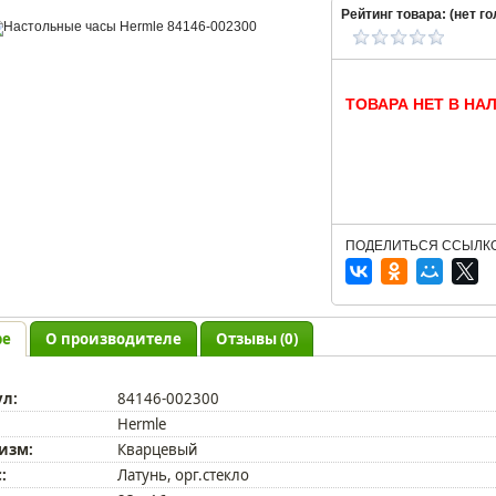
Рейтинг товара: (
нет
го
ТОВАРА НЕТ В НА
ПОДЕЛИТЬСЯ ССЫЛКО
ре
О производителе
Отзывы (0)
ул:
84146-002300
Hermle
изм:
Кварцевый
:
Латунь, орг.стекло