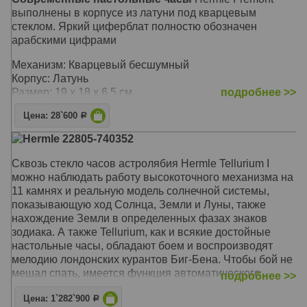
выполнены в корпусе из латуни под кварцевым
стеклом. Яркий циферблат полностю обозначен
арабскими цифрами
Механизм: Кварцевый бесшумный
Корпус: Латунь
Размер: 19 x 18 x 6,5 см
подробнее >>
Цена: 28`600
Р
Hermle 22805-740352
Сквозь стекло часов астролябия Hermle Tellurium I
можно наблюдать работу высокоточного механизма на
11 камнях и реальную модель солнечной системы,
показывающую ход Солнца, Земли и Луны, также
нахождение Земли в определенных фазах знаков
зодиака. А также Tellurium, как и всякие достойные
настольные часы, обладают боем и воспроизводят
мелодию лондонских курантов Биг-Бена. Чтобы бой не
мешал спать, имеется функция автоматического
подробнее >>
ночного отключения
Цена: 1`282`900
Р