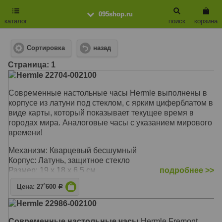
095shop.ru
каталог
поиск
корзина
Сортировка
назад
Cтраница: 1
Hermle 22704-002100
Современные настольные часы Hermle выполнены в
корпусе из латуни под стеклом, с ярким циферблатом в
виде карты, который показывает текущее время в
городах мира. Аналоговые часы с указанием мирового
времени!
Механизм: Кварцевый бесшумный
Корпус: Латунь, защитное стекло
Размер: 19 х 18 х 6,5 см
подробнее >>
Цена: 27`600
Р
Hermle 22986-002100
Современные настольные часы
Hermle Fremont