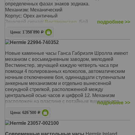
определенных фазах знаков зодиака.
Механизм: Механический
Корпус: Орех античный
Звуковой сигнал:
Вестминстер
, Бой
подробнее >>
Размер: 32 х 32 х 38 см
Цена: 1`358`890
Р
Hermle 22994-740352
Новые каминные часы Ганса Габриэля Шролла имеют
механизм с восьмидневным заводом, мелодией
Вестминстер, звучащей каждую четверть часа при
помощи 4 полированных колоколов, автоматическим
ночным отключением боя, одиннадцати ступенчатым
анкерным механизмом и отдельно вынесенной
секундной стрелкой, расположенной между
центральной осью часов и цифрой 12. Механизм
расположен на пластине с потайным ящичком для
подробнее >>
заводного ключа. Циферблат черного цвета с
Цена: 626`500
никелированным латунным ободом филигранной
Р
работы идеально дополняет внешний вид этой
Hermle 23057-002100
совершенной 'машины времени'. Современный,
минималистский стиль корпуса, выполненный из
Современные настольные часы
Hermle Ireland