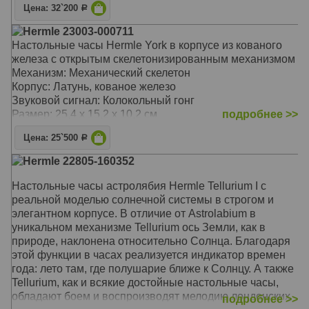
Цена: 32`200
Р
Hermle 23003-000711
Настольные часы Hermle York в корпусе из кованого
железа с открытым скелетонизированным механизмом
Механизм: Механический скелетон
Корпус: Латунь, кованое железо
Звуковой сигнал: Колокольный гонг
Размер: 25,4 х 15,2 х 10,2 см
подробнее >>
Цена: 25`500
Р
Hermle 22805-160352
Настольные часы астролябия Hermle Tellurium I с
реальной моделью солнечной системы в строгом и
элегантном корпусе. В отличие от Astrolabium в
уникальном механизме Tellurium ось Земли, как в
природе, наклонена относительно Солнца. Благодаря
этой функции в часах реализуется индикатор времен
года: лето там, где полушарие ближе к Солнцу. А также
Tellurium, как и всякие достойные настольные часы,
обладают боем и воспроизводят мелодию лондонских
подробнее >>