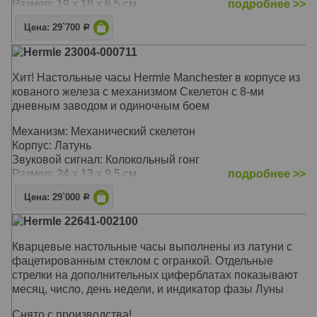
Размер: 19 х 18 х 6,5 см
подробнее >>
Цена: 29`700
Р
Hermle 23004-000711
Хит! Настольные часы Hermle Manchester в корпусе из
кованого железа с механизмом Скелетон с 8-ми
дневным заводом и одиночным боем
Механизм: Механический скелетон
Корпус: Латунь
Звуковой сигнал: Колокольный гонг
Размер: 24 х 13 х 9.5 см
подробнее >>
Цена: 29`000
Р
Hermle 22641-002100
Кварцевые настольные часы выполнены из латуни с
фацетированным стеклом с огранкой. Отдельные
стрелки на дополнительных циферблатах показывают
месяц, число, день недели, и индикатор фазы Луны
Снято с производства!