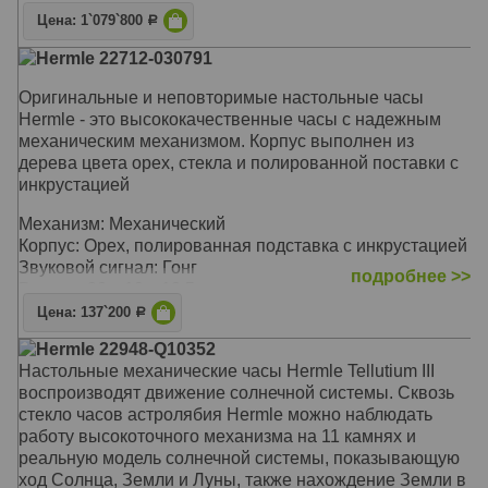
курантов Биг-Бена. Чтобы бой не мешал спать,
Цена: 1`079`800
имеется функция автоматического ночного отключения
Р
Hermle 22712-030791
Корпус: Вишня, хрустальный купол
Звуковой сигнал:
Westminster
, Бой
Оригинальные и неповторимые настольные часы
Размер: 35 х 29 х 29 см
Hermle - это высококачественные часы с надежным
механическим механизмом. Корпус выполнен из
дерева цвета орех, стекла и полированной поставки с
инкрустацией
Механизм: Механический
Корпус: Орех, полированная подставка с инкрустацией
Звуковой сигнал: Гонг
подробнее >>
Размер: 30 х 19 х 13,5 см
Цена: 137`200
Р
Hermle 22948-Q10352
Настольные механические часы Hermle Tellutium III
воспроизводят движение солнечной системы. Сквозь
стекло часов астролябия Hermle можно наблюдать
работу высокоточного механизма на 11 камнях и
реальную модель солнечной системы, показывающую
ход Солнца, Земли и Луны, также нахождение Земли в