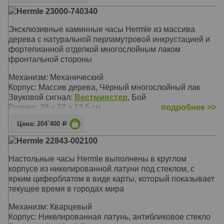
Корпус: Чёрный, полированное дерево, хрустальный
Hermle 23000-740340
купол
Звуковой сигнал:
Westminster
, Бой
Эксклюзивные каминные часы Hermle из массива
Размер: 35 х 29 х 29 см
дерева с натуральной перламутровой инкрустацией и
фортепианной отделкой многослойным лаком
фронтальной стороны
Механизм: Механический
Корпус: Массив дерева, Чёрный многослойный лак
Звуковой сигнал:
Вестминстер
, Бой
Размер: 28 х 22 х 13.5 см
подробнее >>
Цена: 204`400
Р
Hermle 22843-002100
Настольные часы Hermle выполнены в круглом
корпусе из никелированной латуни под стеклом, с
ярким циферблатом в виде карты, который показывает
текущее время в городах мира
Механизм: Кварцевый
Корпус: Никелированная латунь, антибликовое стекло