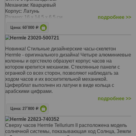
Механизм: Кварцевый
Корпус: Латунь
Размер: 16 х 14,5 х 6,5 см
подробнее >>
Цена: 60`000
Р
Hermle 23020-500721
Новинка! Стильные дизайнерские часы-скелетон
Hermle - оригинального дизайна! Четыре алюминиевые
колонны и оргстекло образуют корпус часов на
котором крепится механизм. Стеклянные панели с
огранкой со всех сторон, позволяют наблюдать за
ходом часов и их восхитительной механикой.
Циферблат выполнен из латуни в виде кольца с
арабскими цифрами.
подробнее >>
Механизм: Механический
Корпус: Латунь, алюминий
Цена: 27`800
Р
Размер: 19,5 х 11 х 6 см
Hermle 22823-740352
Сверху часов Hermle Tellurium II расположена модель
солнечной системы, показывающая ход Солнца, Земли