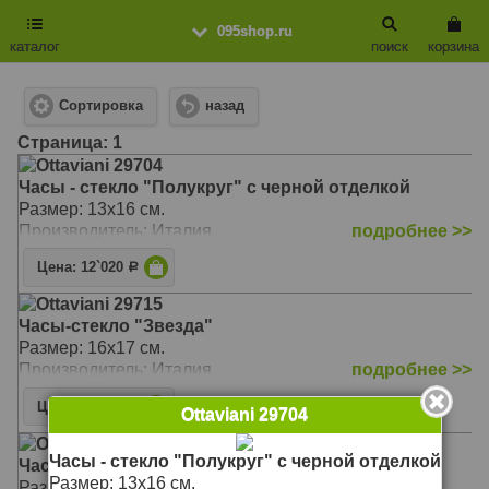
095shop.ru
каталог
поиск
корзина
Сортировка
назад
Cтраница: 1
Ottaviani 29704
Часы - стекло "Полукруг" с черной отделкой
Размер: 13х16 см.
Производитель: Италия.
подробнее >>
Цена: 12`020
Р
Ottaviani 29715
Часы-стекло "Звезда"
Размер: 16х17 см.
Производитель: Италия.
подробнее >>
Цена: 12`020
Р
Ottaviani 29704
Ottaviani 29727
Часы - стекло "Полукруг" с черной отделкой
Часы - стекло "Сердце"
Размер: 13х16 см.
Размер: 15х12 см.