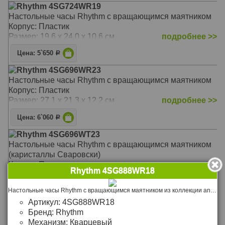
Rhythm 4SG724WR19
Настольные часы Rhythm c вращающимся маятником
Корпус: Пластик
Размер: 19.6 x 24.0 x 10.6 см
подробнее >>
Цена: 5`650
Р
Rhythm 4SG696WR23
Настольные часы Rhythm c вращающимся маятником
Корпус: Пластик
Размер: 27.1 x 21.3 x 12.2 см
подробнее >>
Цена: 6`060
Р
Rhythm 4SG696WT23
Настольные часы Rhythm c вращающимся маятником
(каристаллы Сваровски)
Корпус: Пластик
Rhythm 4SG888WR18
Размер: 21.3 x 27.1 x 12.2 см
подробнее >>
Настольные часы Rhythm c вращающимся маятником из коллекции anniversary под колбой
Цена: 6`340
Р
Артикул:
4SG888WR18
Rhythm 4RH775WD18
Бренд:
Rhythm
Настольные часы с мелодией
Механизм:
Кварцевый