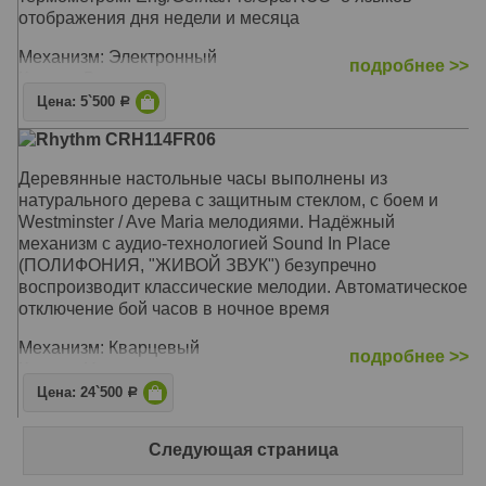
отображения дня недели и месяца
Механизм: Электронный
подробнее >>
Корпус: Высококачественные пластик
Звуковой сигнал: Будильник с функцией Snooze
Цена: 5`500
Р
(Возрастание сигнала), 'Beep Alarm' -импульсный
Rhythm CRH114FR06
сигнал
Размер: 13,0 x 8,9 x 3,9 см
Деревянные настольные часы выполнены из
натурального дерева с защитным стеклом, c боем и
Westminster / Ave Maria мелодиями. Надёжный
механизм с аудио-технологией Sound In Place
(ПОЛИФОНИЯ, "ЖИВОЙ ЗВУК") безупречно
воспроизводит классические мелодии. Автоматическое
отключение бой часов в ночное время
Механизм: Кварцевый
подробнее >>
Корпус: Натуральное дерево, защитное стекло
Звуковой сигнал: Мелодия Westminster, Ave Maria, Бим-
Цена: 24`500
Р
бом
Размер: 25,1 x 22,1 x 9,5 см
Следующая страница