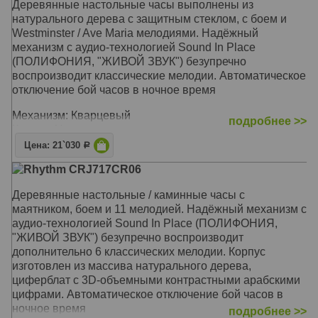
Деревянные настольные часы выполнены из
(Возрастание сигнала), «Beep Alarm» или «Dual Alarm»
натурального дерева с защитным стеклом, c боем и
Размер: 40 x 30 x 4 см
Westminster / Ave Maria мелодиями. Надёжный
механизм с аудио-технологией Sound In Place
(ПОЛИФОНИЯ, "ЖИВОЙ ЗВУК") безупречно
воспроизводит классические мелодии. Автоматическое
отключение бой часов в ночное время
Механизм: Кварцевый
подробнее >>
Корпус: Натуральное дерево, защитное стекло
Звуковой сигнал: Мелодия Westminster, Ave Maria, Бим-
Цена: 21`030
Р
бом
Rhythm CRJ717CR06
Размер: 31 x 23,4 x 12,1 см
Деревянные настольные / каминные часы с
маятником, боем и 11 мелодией. Надёжный механизм с
аудио-технологией Sound In Place (ПОЛИФОНИЯ,
"ЖИВОЙ ЗВУК") безупречно воспроизводит
дополнительно 6 классических мелодии. Корпус
изготовлен из массива натурального дерева,
циферблат с 3D-объемными контрастными арабскими
цифрами. Автоматическое отключение бой часов в
ночное время
подробнее >>