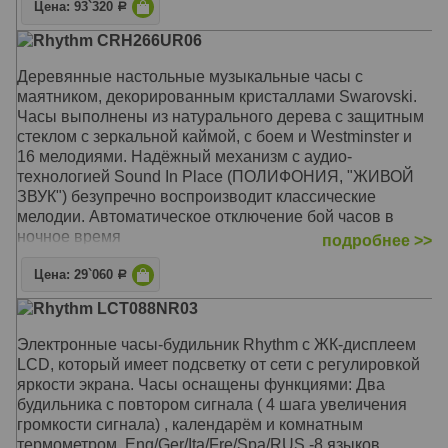
Размер: 30 х 18,5 х 15 см
Цена: 93`320
Р
Rhythm CRH266UR06
Деревянные настольные музыкальные часы с
маятником, декорированным кристаллами Swarovski.
Часы выполнены из натурального дерева с защитным
стеклом с зеркальной каймой, c боем и Westminster и
16 мелодиями. Надёжный механизм с аудио-
технологией Sound In Place (ПОЛИФОНИЯ, "ЖИВОЙ
ЗВУК") безупречно воспроизводит классические
мелодии. Автоматическое отключение бой часов в
ночное время
подробнее >>
Механизм: Кварцевый
Цена: 29`060
Р
Корпус: Натуральное дерево, защитное стекло
Rhythm LCT088NR03
Звуковой сигнал: 16 мелодий: (Westminster, Бим-бом,
12 классических, 4 рождественские мелодии)
Электронные часы-будильник Rhythm с ЖК-дисплеем
Размер: 40 x 28 x 13,5 см
LCD, который имеет подсветку от сети с регулировкой
яркости экрана. Часы оснащены функциями: Два
будильника с повтором сигнала ( 4 шага увеличения
громкости сигнала) , календарём и комнатным
термометром. Eng/Ger/Ita/Fre/Spa/RUS -8 языков