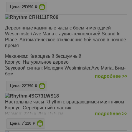
Механизм: Кварцевый
Цена: 25`690
Р
Корпус: Натуральное дерево, защитное стекло
Rhythm CRH111FR06
Звуковой сигнал: Мелодия Westminster, Бим-бом, 9
классических и 3 рождественских мелодий
Деревянные каминные часы с боем и мелодией
Размер: 32,5 x 24 x 12 см
Westminster/ Ave Maria с аудио-технологией Sound In
Place. Автоматическое отключение бой часов в ночное
время
Механизм: Кварцевый бесшумный
Корпус: Натуральное дерево
Звуковой сигнал: Мелодия Westminster,Ave Maria, Бим-
бом
подробнее >>
Размер: 43 x 22 x 14 см
Цена: 22`390
Р
Rhythm 4SG731WS18
Настольные часы Rhythm c вращающимся маятником
Корпус: Серебристый пластик
Размер: 22.5 x 29 x 15.5 см
подробнее >>
Цена: 7`120
Р