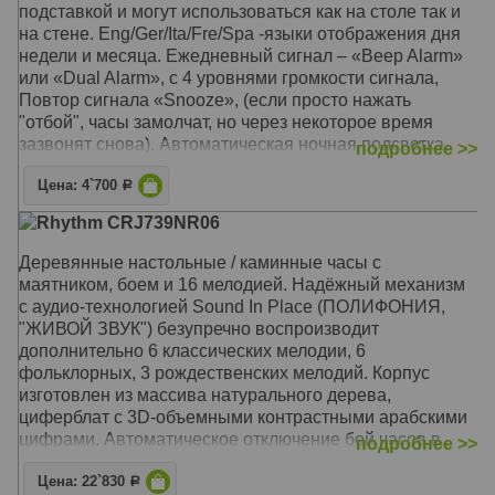
подставкой и могут использоваться как на столе так и
серый/белый . Материал - пластик. Элемент питания -
на стене. Eng/Ger/Ita/Fre/Spa -языки отображения дня
АА х 2 (входит в комплект).
недели и месяца. Ежедневный сигнал – «Beep Alarm»
Механизм: Электронный
или «Dual Alarm», с 4 уровнями громкости сигнала,
Корпус: Пластик (Чёрный)
Повтор сигнала «Snooze», (если просто нажать
Звуковой сигнал: Будильник с функцией Snooze
"отбой", часы замолчат, но через некоторое время
(Возрастание сигнала), «Beep Alarm» или «Dual Alarm»
зазвонят снова). Автоматическая ночная подсветка.
подробнее >>
Размер: 12 x 10,6 x 4,5 см
Механизм: Электронный
Цена: 4`700
Р
Корпус: Пластик (Чёрный)
Rhythm CRJ739NR06
Звуковой сигнал: Будильник с функцией Snooze
(Возрастание сигнала), «Beep Alarm» или «Dual Alarm»
Деревянные настольные / каминные часы с
Размер: 20 x 14 x 3 см
маятником, боем и 16 мелодией. Надёжный механизм
с аудио-технологией Sound In Place (ПОЛИФОНИЯ,
"ЖИВОЙ ЗВУК") безупречно воспроизводит
дополнительно 6 классических мелодии, 6
фольклорных, 3 рождественских мелодий. Корпус
изготовлен из массива натурального дерева,
циферблат с 3D-объемными контрастными арабскими
цифрами. Автоматическое отключение бой часов в
подробнее >>
ночное время
Цена: 22`830
Р