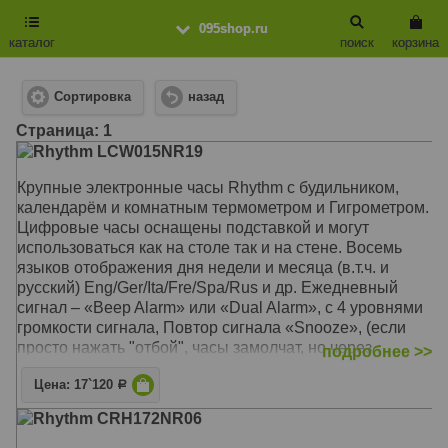
095shop.ru
каталог
поиск
корзина
Сортировка
назад
Cтраница: 1
Rhythm LCW015NR19
Крупные электронные часы Rhythm с будильником,
календарём и комнатным термометром и Гигрометром.
Цифровые часы оснащены подставкой и могут
использоваться как на столе так и на стене. Восемь
языков отображения дня недели и месяца (в.т.ч. и
русский) Eng/Ger/Ita/Fre/Spa/Rus и др. Ежедневный
сигнал – «Beep Alarm» или «Dual Alarm», с 4 уровнями
громкости сигнала, Повтор сигнала «Snooze», (если
просто нажать "отбой", часы замолчат, но через
подробнее >>
некоторое время зазвонят снова). Импульсный сигнал
Цена: 17`120
Р
Механизм: Электронный
Rhythm CRH172NR06
Корпус: Пластик (Чёрный)
Звуковой сигнал: Будильник с функцией Snooze