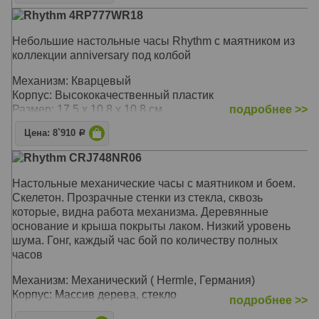
Механизм: Кварцевый
Rhythm 4RP777WR18
Корпус: Натуральное дерево, защитное стекло
Звуковой сигнал: Мелодия Westminster, Бим-бом, 6
Небольшие настольные часы Rhythm c маятником из
классических, 6 фольклорных и 3 рождественских
коллекции anniversary под колбой
мелодий
Размер: 33,8 x 23,1 x 11 см
Механизм: Кварцевый
Корпус: Высококачественный пластик
Размер: 17,5 x 10,8 x 10,8 см
подробнее >>
Цена: 8`910
Р
Rhythm CRJ748NR06
Настольные механические часы с маятником и боем.
Скелетон. Прозрачные стенки из стекла, сквозь
которые, видна работа механизма. Деревянные
основание и крыша покрыты лаком. Низкий уровень
шума. Гонг, каждый час бой по количеству полных
часов
Механизм: Механический ( Hermle, Германия)
Корпус: Массив дерева, стекло
подробнее >>
Звуковой сигнал: Гонг