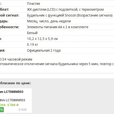
:
Пластик
блат:
ЖК-дисплеи (LCD) с подсветкой, с термометром
ой сигнал:
Будильник с функцией Snooze (Возрастание сигнала)
дарь:
Месяц, число, день недели
собенности:
Элементы питания AA x 2 в комплекте
Белый
:
10,2 x 12,5 x 5,9 см
0.19 кг
ия:
Официальная 2 года
2/24 часовой режим
втоматическое отключение сигнала будильника через 5 мин, повтор 
близкие по цене:
hm LCT088NR03
ЕНА: 5`500
Р
7%
5`920