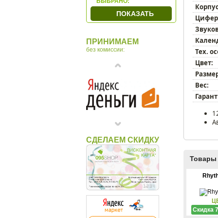
ВЫБРАНО:
Корпус
Gem
ПОКАЗАТЬ
Цифер
Hermle
Звуков
Howard Miller
Кален
ПРИНИМАЕМ
Linea Del Tempo
без комиссии:
Тех. о
Lowell
Цвет:
MADO
Размер
Olmecs
Вес:
Ottaviani
Гарант
Rhythm
1
Sea Power
А
Tomas Stern
СДЕЛАЕМ СКИДКУ
Venturi Arte
Vostok
Товары 
Макей
Rhyt
Ц
Скидка 