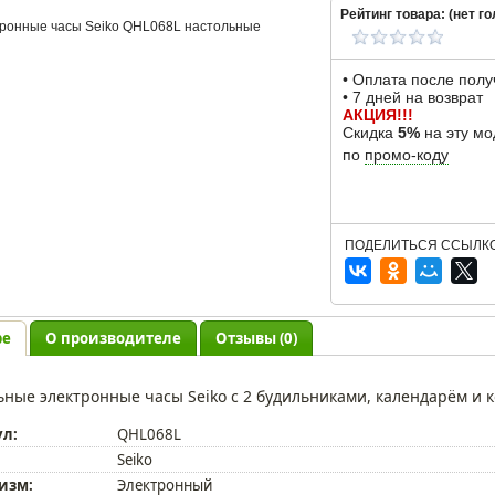
Рейтинг товара: (
нет
го
• Оплата после пол
• 7 дней на возврат
АКЦИЯ!!!
Скидка
5%
на эту мо
по
промо-коду
ПОДЕЛИТЬСЯ ССЫЛКО
ре
О производителе
Отзывы (0)
ьные электронные часы Seiko с 2 будильниками, календарём и
ул:
QHL068L
Seiko
изм:
Электронный