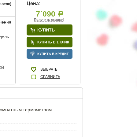
Цена:
лосов)
7`090
Р
Получить скидку!
учения
КУПИТЬ
дель
КУПИТЬ В 1 КЛИК
КУПИТЬ В КРЕДИТ
Й:
ВЫБРАТЬ
СРАВНИТЬ
 комнатным термометром