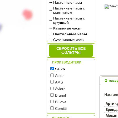
Настенные часы
Настенные часы с
маятником
Настенные часы с
кукушкой
Каминные часы
Настольные часы
Сувенирные часы
Будильники
СБРОСИТЬ ВСЕ
Метеостанции
ФИЛЬТРЫ
ПРОИЗВОДИТЕЛИ:
Seiko
Adler
О това
AMS
Aviere
Настол
Brunel
Bulova
Артик
Comitti
Бренд:
Credan
Механ