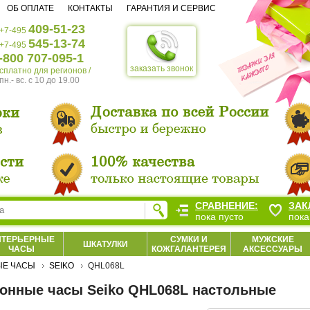
ОБ ОПЛАТЕ
КОНТАКТЫ
ГАРАНТИЯ И СЕРВИС
409-51-23
+7-495
545-13-74
+7-495
-800 707-095-1
заказать звонок
есплатно для регионов /
пн.- вс. c 10 до 19.00
СРАВНЕНИЕ:
ЗАК
пока пусто
пока
НТЕРЬЕРНЫЕ
СУМКИ И
МУЖСКИЕ
ШКАТУЛКИ
ЧАСЫ
КОЖГАЛАНТЕРЕЯ
АКСЕССУАРЫ
ЫЕ ЧАСЫ
SEIKO
QHL068L
онные часы Seiko QHL068L настольные