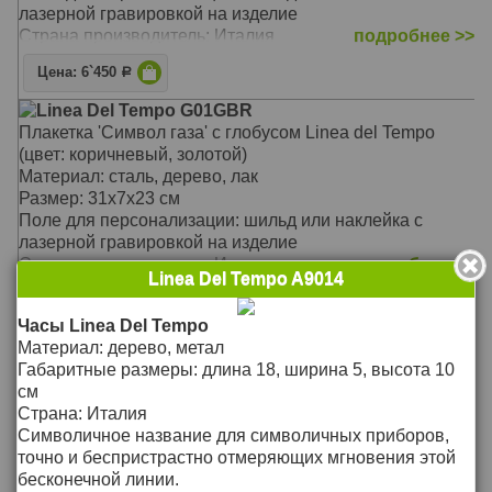
лазерной гравировкой на изделие
Страна производитель: Италия
подробнее >>
Цена: 6`450
Р
Linea Del Tempo G01GBR
Плакетка 'Символ газа' с глобусом Linea del Tempo
(цвет: коричневый, золотой)
Материал: сталь, дерево, лак
Размер: 31х7х23 см
Поле для персонализации: шильд или наклейка с
лазерной гравировкой на изделие
Страна производитель: Италия
подробнее >>
Linea Del Tempo A9014
Цена: 12`800
Р
Часы Linea Del Tempo
Linea Del Tempo S02SBL
Материал: дерево, метал
Плакетка 'Скрипичный ключ' на деревянной раме Linea
Габаритные размеры: длина 18, ширина 5, высота 10
del Tempo (цвет: черный, серебряный)
см
Материал: сталь, дерево, лак
Страна: Италия
Размер: 20х6х25 см
Символичное название для символичных приборов,
Поле для персонализации: шильд или наклейка с
точно и беспристрастно отмеряющих мгновения этой
лазерной гравировкой на изделие
бесконечной линии.
Страна производитель: Италия
подробнее >>