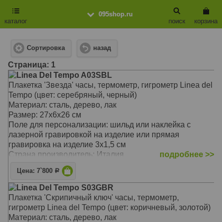
095shop.ru
каталог
поиск
корзина
Сортировка
назад
Cтраница: 1
Linea Del Tempo A03SBL
Плакетка 'Звезда' часы, термометр, гигрометр Linea del
Tempo (цвет: серебряный, черный)
Материал: сталь, дерево, лак
Размер: 27х6х26 см
Поле для персонализации: шильд или наклейка с
лазерной гравировкой на изделие или прямая
гравировка на изделие 3х1,5 см
Страна производитель: Италия
подробнее >>
Цена: 7`800
Р
Linea Del Tempo S03GBR
Плакетка 'Скрипичный ключ' часы, термометр,
гигрометр Linea del Tempo (цвет: коричневый, золотой)
Материал: сталь, дерево, лак