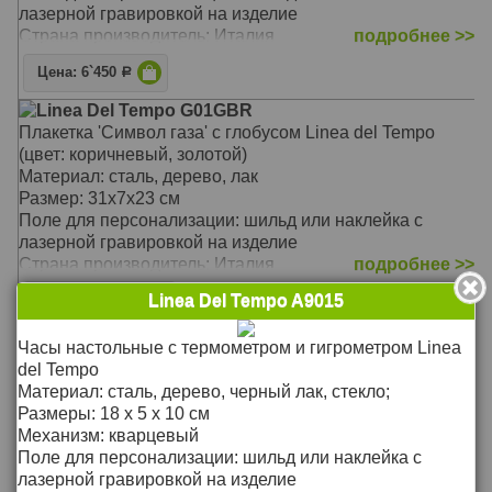
лазерной гравировкой на изделие
Страна производитель: Италия
подробнее >>
Цена: 6`450
Р
Linea Del Tempo G01GBR
Плакетка 'Символ газа' с глобусом Linea del Tempo
(цвет: коричневый, золотой)
Материал: сталь, дерево, лак
Размер: 31х7х23 см
Поле для персонализации: шильд или наклейка с
лазерной гравировкой на изделие
Страна производитель: Италия
подробнее >>
Linea Del Tempo A9015
Цена: 12`800
Р
Linea Del Tempo S02SBL
Часы настольные с термометром и гигрометром Linea
Плакетка 'Скрипичный ключ' на деревянной раме Linea
del Tempo
del Tempo (цвет: черный, серебряный)
Материал: сталь, дерево, черный лак, стекло;
Материал: сталь, дерево, лак
Размеры: 18 х 5 х 10 см
Размер: 20х6х25 см
Механизм: кварцевый
Поле для персонализации: шильд или наклейка с
Поле для персонализации: шильд или наклейка с
лазерной гравировкой на изделие
лазерной гравировкой на изделие
Страна производитель: Италия
подробнее >>