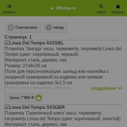
095shop.ru
каталог
поиск
корзина
Сортировка
назад
Cтраница: 1
Linea Del Tempo A03SBL
Плакетка 'Звезда' часы, термометр, гигрометр Linea del
Tempo (цвет: серебряный, черный)
Материал: сталь, дерево, лак
Размер: 27х6х26 см
Поле для персонализации: шильд или наклейка с
лазерной гравировкой на изделие или прямая
гравировка на изделие 3х1,5 см
Страна производитель: Италия
подробнее >>
Цена: 7`800
Р
Linea Del Tempo S03GBR
Плакетка 'Скрипичный ключ' часы, термометр,
гигрометр Linea del Tempo (цвет: коричневый, золотой)
Материал: сталь, дерево, лак