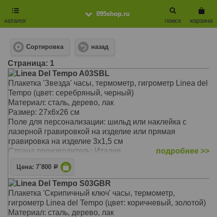
095shop.ru
каталог
поиск
корзина
Сортировка
назад
Cтраница: 1
Linea Del Tempo A03SBL
Плакетка 'Звезда' часы, термометр, гигрометр Linea del
Tempo (цвет: серебряный, черный)
Материал: сталь, дерево, лак
Размер: 27х6х26 см
Поле для персонализации: шильд или наклейка с
лазерной гравировкой на изделие или прямая
гравировка на изделие 3х1,5 см
Страна производитель: Италия
подробнее >>
Цена: 7`800
Р
Linea Del Tempo S03GBR
Плакетка 'Скрипичный ключ' часы, термометр,
гигрометр Linea del Tempo (цвет: коричневый, золотой)
Материал: сталь, дерево, лак