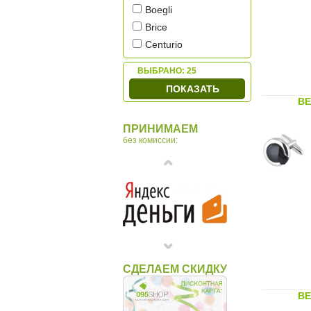
Boegli
Brice
Centurio
Colibri
ВЫБРАНО:
25
Dalvey
ПОКАЗАТЬ
David Cross
BE
Dunhill
ПРИНИМАЕМ
Fanti
без комиссии:
Gianni Conti
Gianni Tonelli
Gran Carro
Jacques Delon
Lanvin
Marc Sant
Montegrappa
СДЕЛАЕМ СКИДКУ
Narvin by Vasheron
Nina Ricci
BE
Olmecs