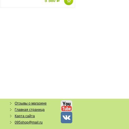
5`580
Р
Отзывы о магазине
Главная страница
Карта сайта
095shop@mail.ru