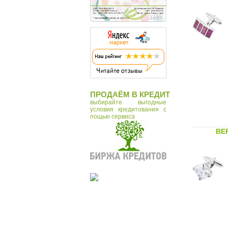
Petek
Porsche Design
Pure Elements
S.T. Dupont
Tonino Lamborghini
Макей
ПРОДАЁМ В КРЕДИТ
выбирайте выгодные
условия кредитования с
пощью сервиса
BER