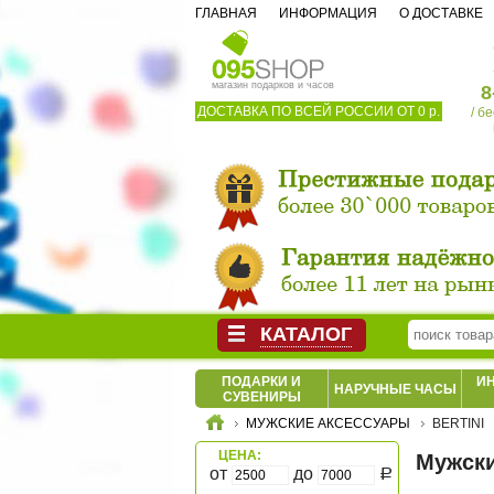
ГЛАВНАЯ
ИНФОРМАЦИЯ
О ДОСТАВКЕ
магазин подарков и часов
8
ДОСТАВКА ПО ВСЕЙ РОССИИ ОТ 0 р.
/ б
КАТАЛОГ
ПОДАРКИ И
И
НАРУЧНЫЕ ЧАСЫ
СУВЕНИРЫ
МУЖСКИЕ АКСЕССУАРЫ
BERTINI
ЦЕНА:
Мужски
от
до
Р