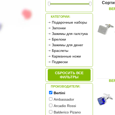
Сорти
BER
КАТЕГОРИИ:
Подарочные наборы
Запонки
Зажимы для галстука
Брелоки
Зажимы для денег
Браслеты
Карманные ножи
Подвески
Карманные часы
СБРОСИТЬ ВСЕ
Дорожные часы
ФИЛЬТРЫ
Фляжки
BER
Наборы для бритья
ПРОИЗВОДИТЕЛИ:
Термосы
Bertini
Фонари
Ambassador
Arcadio Rossi
Balderico Pizano