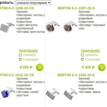
ровать:
TINI 6-C-1000-20-CR
BERTINI 6-C-1007-20-S
Запонки
Запонки
• Материал: латунь с
• Материал: латунь с
родиевым
родиевым
покрытием
покрытием
• Цвет металла:
• Вставка: тигровый
серебряный
глаз
• Вставка: кристаллы
ПОДРОБНЕЕ
ПОДРОБНЕЕ
СРАВНИТЬ
СРАВНИТЬ
В ЗАКЛАДКИ
В ЗАКЛАДКИ
6`820
5`420
Р
Р
TINI 6-C-1012-20-CR
BERTINI 6-C-1026-20-E
Запонки
Запонки
• Материал: латунь с
• Материал: латунь с
родиевым
родиевым
покрытием
покрытием
• Вставка: синий
• Вставка: эмаль
хрусталь