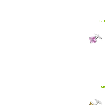
BER
BE