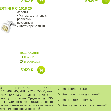
5`420
5`420
Р
Р
ERTINI 6-C-1018-20
Запонки
• Материал: латунь с
родиевым
покрытием
• Цвет: серебряный
ПОДРОБНЕЕ
СРАВНИТЬ
В ЗАКЛАДКИ
5`420
Р
ОО "ГРАНДШОП"
ОГРН:
Как сделать заказ?
7746492645, ИНН: 7725675050, тел.:
Как происходит доставка?
 495 545-13-74
,
адрес:
115516
,
г.
сква
,
ул. Большая Ордынка, д. 13/9
Как оплатить покупку?
р. 1
.
Содержание каталога носит
формативный характер и не является
Как осуществляется гарантия?
бличным договором-офертой.