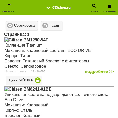
095shop.ru
каталог
поиск
корзина
Сортировка
назад
Cтраница: 1
Citizen BM1290-54F
Коллекция Titanium
Механизм: Кварцевый системы ECO-DRIVE
Корпус: Титан
Браслет: Титановый браслет с фиксатором
Стекло: Сапфировое
Водозащита: 100WR
подробнее >>
Цена: 28`830
Р
Citizen BM8241-01BE
Уникальная система подзарядки от солнечного света
Eco-Drive.
Механизм: Кварцевый
Корпус: Сталь
Браслет: Кожаный