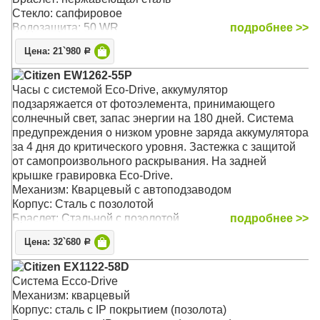
Стекло: сапфировое
Водозащита: 50 WR
подробнее >>
Цена: 21`980
Р
Citizen EW1262-55P
Часы с системой Eco-Drive, аккумулятор
подзаряжается от фотоэлемента, принимающего
солнечный свет, запас энергии на 180 дней. Система
предупреждения о низком уровне заряда аккумулятора
за 4 дня до критического уровня. Застежка с защитой
от самопроизвольного раскрывания. На задней
крышке гравировка Eco-Drive.
Механизм: Кварцевый с автоподзаводом
Корпус: Сталь с позолотой
Браслет: Стальной с позолотой
подробнее >>
Стекло: Минеральное
Цена: 32`680
Р
Водозащита: 30WR
Citizen EX1122-58D
Система Ecco-Drive
Механизм: кварцевый
Корпус: сталь с IP покрытием (позолота)