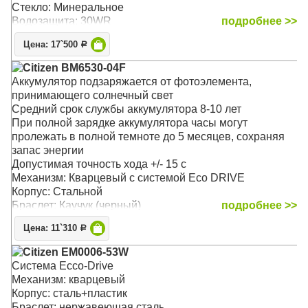
Стекло: Минеральное
Водозащита: 30WR
подробнее >>
Цена: 17`500
Р
Citizen BM6530-04F
Аккумулятор подзаряжается от фотоэлемента,
принимающего солнечный свет
Средний срок службы аккумулятора 8-10 лет
При полной зарядке аккумулятора часы могут
пролежать в полной темноте до 5 месяцев, сохраняя
запас энергии
Допустимая точность хода +/- 15 с
Механизм: Кварцевый с системой Eco DRIVE
Корпус: Стальной
Браслет: Каучук (черный)
подробнее >>
Стекло: Минеральное
Цена: 11`310
Р
Водозащита: 100WR
Citizen EM0006-53W
Система Ecco-Drive
Механизм: кварцевый
Корпус: сталь+пластик
Браслет: нержавеющая сталь