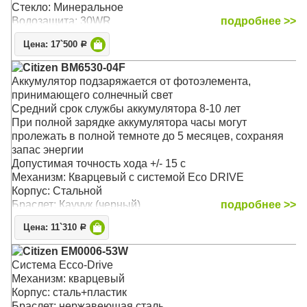
Стекло: Минеральное
Водозащита: 30WR
подробнее >>
Цена: 17`500
Р
Citizen BM6530-04F
Аккумулятор подзаряжается от фотоэлемента,
принимающего солнечный свет
Средний срок службы аккумулятора 8-10 лет
При полной зарядке аккумулятора часы могут
пролежать в полной темноте до 5 месяцев, сохраняя
запас энергии
Допустимая точность хода +/- 15 с
Механизм: Кварцевый с системой Eco DRIVE
Корпус: Стальной
Браслет: Каучук (черный)
подробнее >>
Стекло: Минеральное
Цена: 11`310
Р
Водозащита: 100WR
Citizen EM0006-53W
Система Ecco-Drive
Механизм: кварцевый
Корпус: сталь+пластик
Браслет: нержавеющая сталь