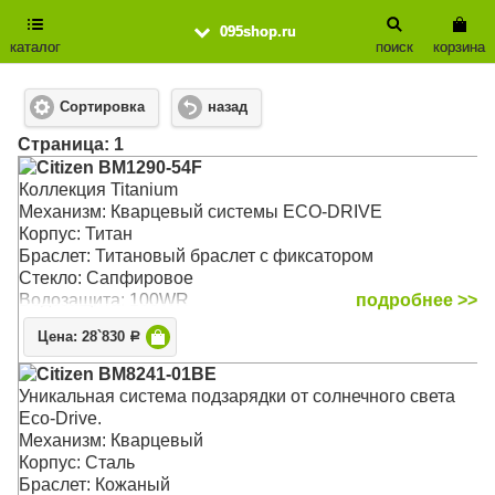
095shop.ru
каталог
поиск
корзина
Сортировка
назад
Cтраница: 1
Citizen BM1290-54F
Коллекция Titanium
Механизм: Кварцевый системы ECO-DRIVE
Корпус: Титан
Браслет: Титановый браслет с фиксатором
Стекло: Сапфировое
Водозащита: 100WR
подробнее >>
Цена: 28`830
Р
Citizen BM8241-01BE
Уникальная система подзарядки от солнечного света
Eco-Drive.
Механизм: Кварцевый
Корпус: Сталь
Браслет: Кожаный