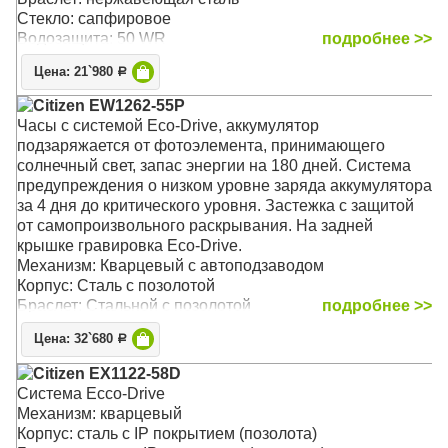
Стекло: сапфировое
Водозащита: 50 WR
подробнее >>
Цена: 21`980
Р
Citizen EW1262-55P
Часы с системой Eco-Drive, аккумулятор
подзаряжается от фотоэлемента, принимающего
солнечный свет, запас энергии на 180 дней. Система
предупреждения о низком уровне заряда аккумулятора
за 4 дня до критического уровня. Застежка с защитой
от самопроизвольного раскрывания. На задней
крышке гравировка Eco-Drive.
Механизм: Кварцевый с автоподзаводом
Корпус: Сталь с позолотой
Браслет: Стальной с позолотой
подробнее >>
Стекло: Минеральное
Цена: 32`680
Р
Водозащита: 30WR
Citizen EX1122-58D
Система Ecco-Drive
Механизм: кварцевый
Корпус: сталь с IP покрытием (позолота)