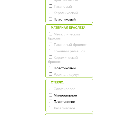
Драг. металлы
Титановый
Керамический
Пластиковый
МАТЕРИАЛ БРАСЛЕТА:
Металлический
браслет
Титановый браслет
Кожаный ремешок
Керамический
браслет
Пластиковый
Резина-, каучук-,
силикон- ремешок
СТЕКЛО:
Текстильный
Сапфировое
ремешок
Минеральное
Пластиковое
Хезалитовое