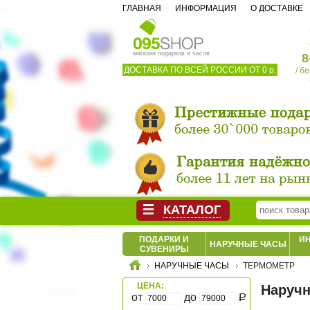
ГЛАВНАЯ
ИНФОРМАЦИЯ
О ДОСТАВКЕ
магазин подарков и часов
8
ДОСТАВКА ПО ВСЕЙ РОССИИ ОТ 0 р.
/ б
КАТАЛОГ
ПОДАРКИ И
И
НАРУЧНЫЕ ЧАСЫ
СУВЕНИРЫ
НАРУЧНЫЕ ЧАСЫ
ТЕРМОМЕТР
ЦЕНА:
Наручн
от
до
Р