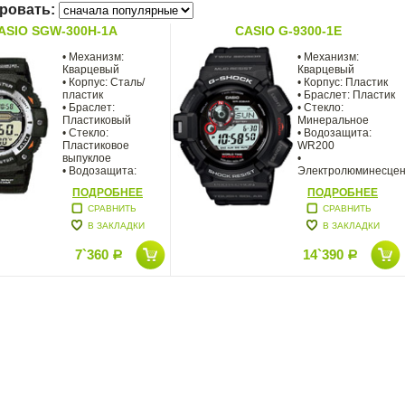
ровать:
ASIO SGW-300H-1A
CASIO G-9300-1E
• Механизм:
• Механизм:
Кварцевый
Кварцевый
• Корпус: Сталь/
• Корпус: Пластик
пластик
• Браслет: Пластик
• Браслет:
• Стекло:
Пластиковый
Минеральное
• Стекло:
• Водозащита:
Пластиковое
WR200
выпуклое
•
• Водозащита:
Электролюминесцен
100WR
автоматическая
ПОДРОБНЕЕ
ПОДРОБНЕЕ
• Модуль часов
СРАВНИТЬ
СРАВНИТЬ
В ЗАКЛАДКИ
В ЗАКЛАДКИ
7`360
14`390
Р
Р