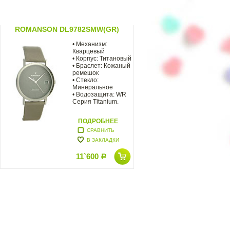
ROMANSON DL9782SMW(GR)
• Механизм:
Кварцевый
• Корпус: Титановый
• Браслет: Кожаный
ремешок
• Стекло:
Минеральное
• Водозащита: WR
Серия Titanium.
ПОДРОБНЕЕ
СРАВНИТЬ
В ЗАКЛАДКИ
11`600
Р