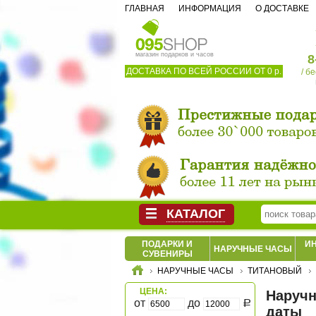
ГЛАВНАЯ
ИНФОРМАЦИЯ
О ДОСТАВКЕ
магазин подарков и часов
8
ДОСТАВКА ПО ВСЕЙ РОССИИ ОТ 0 р.
/ б
КАТАЛОГ
ПОДАРКИ И
И
НАРУЧНЫЕ ЧАСЫ
СУВЕНИРЫ
НАРУЧНЫЕ ЧАСЫ
ТИТАНОВЫЙ
ЦЕНА:
Наручн
от
до
Р
даты