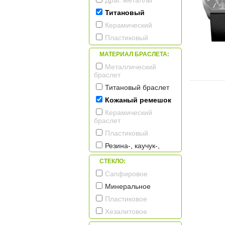
Драг. металлы
Титановый
Керамический
Пластиковый
МАТЕРИАЛ БРАСЛЕТА:
Металлический
браслет
Титановый браслет
Кожаный ремешок
Керамический
браслет
Пластиковый
Резина-, каучук-,
силикон- ремешок
СТЕКЛО:
Текстильный
Сапфировое
ремешок
Минеральное
Пластиковое
Хезалитовое