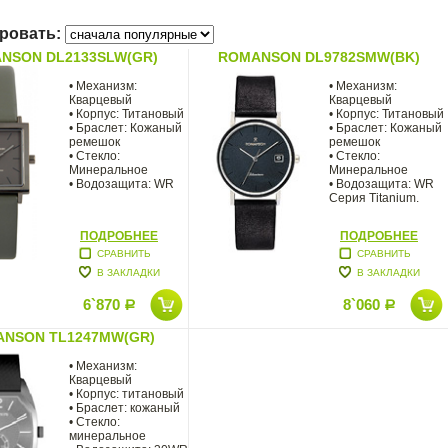
ровать:
NSON DL2133SLW(GR)
ROMANSON DL9782SMW(BK)
• Механизм:
• Механизм:
Кварцевый
Кварцевый
• Корпус: Титановый
• Корпус: Титановый
• Браслет: Кожаный
• Браслет: Кожаный
ремешок
ремешок
• Стекло:
• Стекло:
Минеральное
Минеральное
• Водозащита: WR
• Водозащита: WR
Серия Titanium.
ПОДРОБНЕЕ
ПОДРОБНЕЕ
СРАВНИТЬ
СРАВНИТЬ
В ЗАКЛАДКИ
В ЗАКЛАДКИ
6`870
8`060
Р
Р
NSON TL1247MW(GR)
• Механизм:
Кварцевый
• Корпус: титановый
• Браслет: кожаный
• Стекло:
минеральное