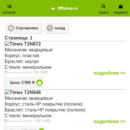
095shop.ru
каталог
поиск
корзина
Сортировка
назад
Cтраница: 1
Timex T2N872
Механизм: кварцевые
Корпус: пластик
Браслет: каучук
Стекло: минеральное
Водозащита: 50 WR
подробнее >>
Цена: 2`890
Р
Timex T2N946
Механизм: кварцевые
Корпус: сталь+IP покрытие (полное)
Браслет: сталь+IP покрытие (полное)
Стекло: минеральное
Водозащита: 100 WR
подробнее >>