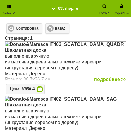
095shop.ru
каталог
поиск
корзина
Сортировка
назад
Cтраница: 1
Donato&Maresca IT403_SCATOLA_DAMA_QUADR
Шахматная доска
выполнена вручную
из массива дерева ильм в технике маркетри
(инкрустация деревом по дереву)
Материал: Дерево
Размер: 36,7х36,7 см
подробнее >>
Цена: 8`850
Р
Donato&Maresca IT402_SCATOLA_DAMA_SAG
Шахматная доска
выполнена вручную
из массива дерева ильм в технике маркетри
(инкрустация деревом по дереву)
Материал: Дерево