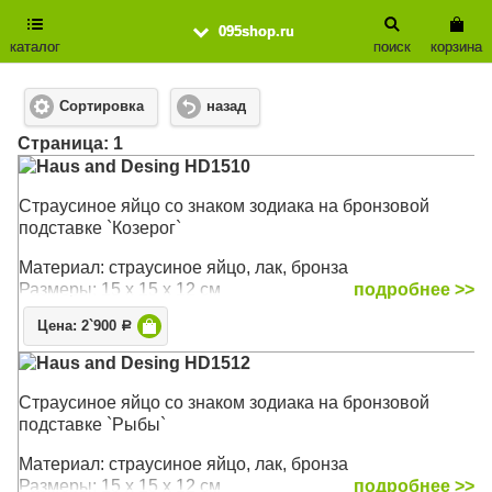
095shop.ru
каталог
поиск
корзина
Сортировка
назад
Cтраница: 1
Haus and Desing HD1510
Страусиное яйцо со знаком зодиака на бронзовой
подставке `Козерог`
Материал: cтраусиное яйцо, лак, бронза
Размеры: 15 х 15 х 12 см
подробнее >>
Цена: 2`900
Р
Haus and Desing HD1512
Страусиное яйцо со знаком зодиака на бронзовой
подставке `Рыбы`
Материал: cтраусиное яйцо, лак, бронза
Размеры: 15 х 15 х 12 см
подробнее >>