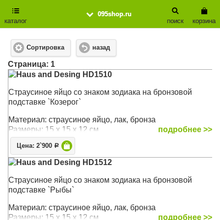
095shop.ru
каталог
поиск
корзина
Сортировка
назад
Cтраница: 1
Haus and Desing HD1510
Страусиное яйцо со знаком зодиака на бронзовой
подставке `Козерог`
Материал: cтраусиное яйцо, лак, бронза
Размеры: 15 х 15 х 12 см
подробнее >>
Цена: 2`900
Р
Haus and Desing HD1512
Страусиное яйцо со знаком зодиака на бронзовой
подставке `Рыбы`
Материал: cтраусиное яйцо, лак, бронза
Размеры: 15 х 15 х 12 см
подробнее >>