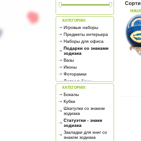
Сорти
HAUS
КАТЕГОРИИ:
Игровые наборы
Предметы интерьера
Наборы для офиса
Подарки со знаками
зодиака
Вазы
Иконы
Фоторамки
Фотоальбомы
КАТЕГОРИИ:
Сувенирное оружие
Бокалы
Ретро-техника
Кубки
Новогодние
украшения
Шкатулки со знаком
зодиака
Подарочные
сертификаты
Статуэтки - знаки
зодиака
Закладки для книг со
знаком зодиака