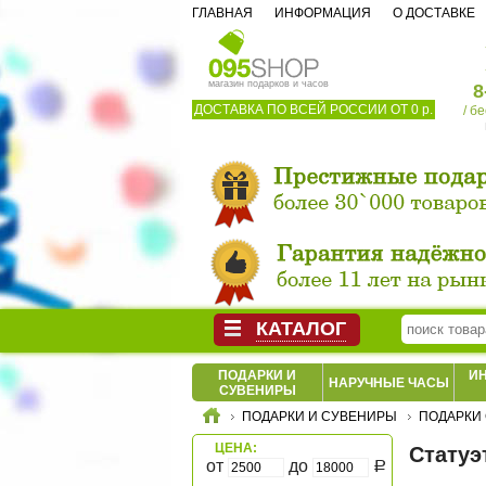
ГЛАВНАЯ
ИНФОРМАЦИЯ
О ДОСТАВКЕ
магазин подарков и часов
8
ДОСТАВКА ПО ВСЕЙ РОССИИ ОТ 0 р.
/ б
КАТАЛОГ
ПОДАРКИ И
И
НАРУЧНЫЕ ЧАСЫ
СУВЕНИРЫ
ПОДАРКИ И СУВЕНИРЫ
ПОДАРКИ 
ЦЕНА:
Статуэ
от
до
Р