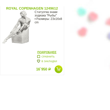
ROYAL COPENHAGEN 1249612
Статуэтка знаки
зодиака "Рыбы"
• Размеры: 23х16х8
cm
ПОДРОБНЕЕ
СРАВНИТЬ
В ЗАКЛАДКИ
16`950
Р