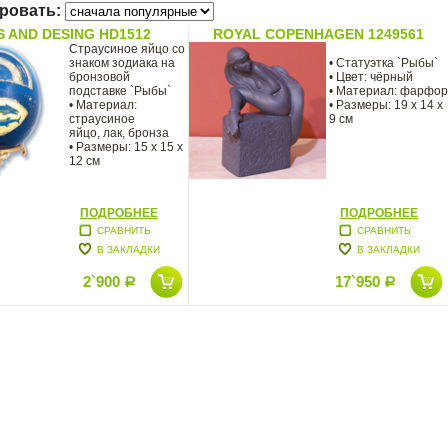
ровать:
 AND DESING HD1512
ROYAL COPENHAGEN 1249561
Страусиное яйцо со
знаком зодиака на
• Статуэтка `Рыбы`
бронзовой
• Цвет: чёрный
подставке `Рыбы`
• Материал: фарфор
• Материал:
• Размеры: 19 х 14 х
cтраусиное
9 см
яйцо, лак, бронза
• Размеры: 15 х 15 х
12 см
ПОДРОБНЕЕ
ПОДРОБНЕЕ
СРАВНИТЬ
СРАВНИТЬ
В ЗАКЛАДКИ
В ЗАКЛАДКИ
2`900
17`950
Р
Р