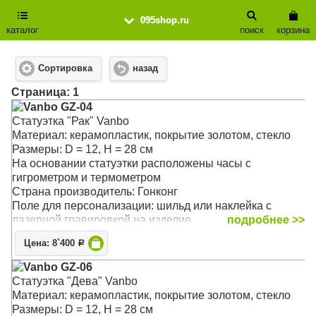
095shop.ru
каталог
поиск
корзина
Сортировка
назад
Cтраница: 1
Vanbo GZ-04
Статуэтка "Рак" Vanbo
Материал: керамопластик, покрытие золотом, стекло
Размеры: D = 12, H = 28 см
На основании статуэтки расположены часы с
гигрометром и термометром
Страна производитель: Гонконг
Поле для персонализации: шильд или наклейка с
лазерной гравировкой на изделие
подробнее >>
Цена: 8`400
Р
Vanbo GZ-06
Статуэтка "Дева" Vanbo
Материал: керамопластик, покрытие золотом, стекло
Размеры: D = 12, H = 28 см