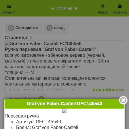
095shop.ru
каталог
поиск
корзина
Сортировка
назад
Cтраница: 1
Graf von Faber-Castell FC145550
Ручка перьевая "Graf von Faber-Castell"
корпус изготовлен - эбеновое дерево (черный,
матовый) с платиновым покрытием, перо - 18-ти
каратное золото иридиевый кончик
толщина — М
Отличительными чертами коллекции являются
уникальные материалы в сочетании с
непревзойденной эстетичностью.
подробнее >>
Цена: 37`957
Р
Graf von Faber-Castell GFC145540
Graf von Faber-Castell FC145520
Ручка перьевая "Graf von Faber-Castell"
Перьевая ручка
корпус изготовлен из дерева - гренадиловое с
Артикул:
GFC145540
платиновым покрытием, перо - 18-ти каратное золото
Бренд:
Graf von Faber-Castell