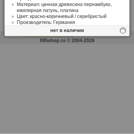
иридиевый кончик
Материал:
ценная древесина пернамбуко,
толщина — М
подробнее >>
ювелирная латунь, платина
Цвет:
красно-коричневый / серебристый
Цена: 37`957
Р
Производитель:
Германия
нет в наличии
полная версия сайта
, +7 495 545-13-74
095shop.ru © 2004-2026