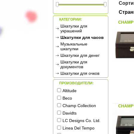
Сорти
Стран
КАТЕГОРИИ:
CHAMP 
Шкатулки для
украшений
Шкатулки для часов
Музыкальные
шкатулки
Шкатулки для денег
Шкатулки для
документов
Шкатулки для очков
Шкатулки для
ПРОИЗВОДИТЕЛИ:
рукоделия
Altitude
Beco
Champ Collection
CHAMP 
Davidts
LC Designs Co. Ltd.
Linea Del Tempo