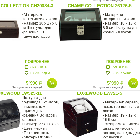
COLLECTION CH20084-3
CHAMP COLLECTION 26126-5
• Материал:
• Материал:
синтетическая кожа
натуральная кожа
• Размер: 30 x 17 x 8
• Размер: 18 x 18 x
см Шкатулка для
8.5 см Шкатулка для
хранения 10
хранения часов
наручных часов
ПОДРОБНЕЕ
ПОДРОБНЕЕ
СРАВНИТЬ
СРАВНИТЬ
В ЗАКЛАДКИ
В ЗАКЛАДКИ
5`990
5`990
Р
Р
Получить скидку!
Получить скидку!
UXEWOOD LW323-11
LUXEWOOD LW721-5
Шкатулка для
подзавода 3-х часов,
• Материал: дерево,
с выдвижным
покрытое рояльным
ящиком для
лаком
хранения 3х часов и
• Размер: 19 х 19 х
запонок
16.6 см
• Размер: 37x 17 x 23
Электромеханическ
• Цвет: черный
шкатулка часов с
• Питание: сеть
автоподзаводом для
• Материал: МДФ
2-х часов с