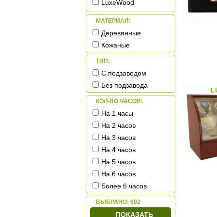
LuxeWood
Timestory
МАТЕРИАЛ:
Tuscany Leather
Деревянные
Underwood
Кожаные
Vicstar
ТИП:
WindRose
С подзаводом
Winstin
Без подзавода
Wolf
L
КОЛ-ВО ЧАСОВ:
На 1 часы
На 2 часов
На 3 часов
На 4 часов
На 5 часов
На 6 часов
Более 6 часов
ВЫБРАНО:
692
ПОКАЗАТЬ