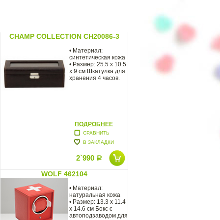
CHAMP COLLECTION CH20086-3
• Материал:
синтетическая кожа
• Размер: 25.5 x 10.5
x 9 см Шкатулка для
хранения 4 часов.
ПОДРОБНЕЕ
СРАВНИТЬ
В ЗАКЛАДКИ
2`990
Р
WOLF 462104
• Материал:
натуральная кожа
• Размер: 13.3 х 11.4
х 14.6 см Бокс с
автоподзаводом для