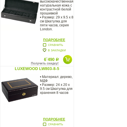
высококачественная
натуральная кожа c
контрастной белой
прошивкой
• Размер: 29 x 9.5 x 8
см Шкатулка для
пяти часов, серия
London.
ПОДРОБНЕЕ
СРАВНИТЬ
В ЗАКЛАДКИ
6`490
Р
Получить скидку!
LUXEWOOD LW803-8-5
• Материал: дерево,
МДФ
• Размер: 24 x 20 x
9.5 см Шкатулка для
хранения 8 часов
ПОДРОБНЕЕ
СРАВНИТЬ