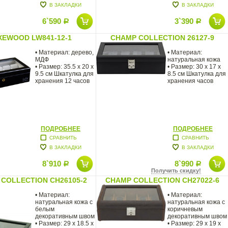
В ЗАКЛАДКИ
В ЗАКЛАДКИ
6`590
3`390
Р
Р
XEWOOD LW841-12-1
CHAMP COLLECTION 26127-9
• Материал: дерево,
• Материал:
МДФ
натуральная кожа
• Размер: 35.5 х 20 х
• Размер: 30 x 17 x
9.5 см Шкатулка для
8.5 см Шкатулка для
хранения 12 часов
хранения часов
ПОДРОБНЕЕ
ПОДРОБНЕЕ
СРАВНИТЬ
СРАВНИТЬ
В ЗАКЛАДКИ
В ЗАКЛАДКИ
8`910
8`990
Р
Р
Получить скидку!
COLLECTION CH26105-2
CHAMP COLLECTION CH27022-6
• Материал:
• Материал:
натуральная кожа с
натуральная кожа с
белым
коричневым
декоративным швом
декоративным швом
• Размер: 29 x 18.5 x
• Размер: 29 x 19 x