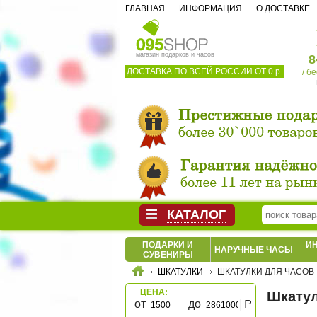
ГЛАВНАЯ
ИНФОРМАЦИЯ
О ДОСТАВКЕ
магазин подарков и часов
8
ДОСТАВКА ПО ВСЕЙ РОССИИ ОТ 0 р.
/ б
КАТАЛОГ
ПОДАРКИ И
И
НАРУЧНЫЕ ЧАСЫ
СУВЕНИРЫ
ШКАТУЛКИ
ШКАТУЛКИ ДЛЯ ЧАСОВ
ЦЕНА:
Шкатул
от
до
Р