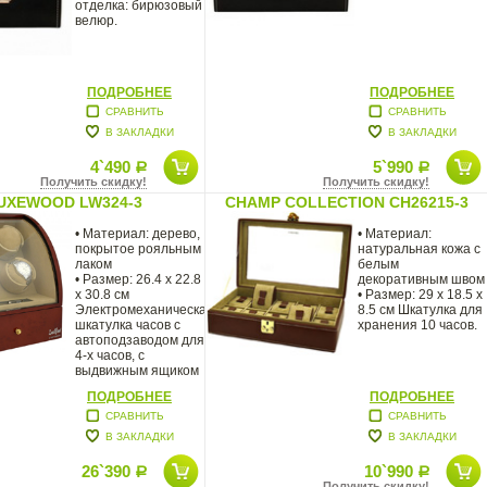
отделка: бирюзовый
велюр.
ПОДРОБНЕЕ
ПОДРОБНЕЕ
СРАВНИТЬ
СРАВНИТЬ
В ЗАКЛАДКИ
В ЗАКЛАДКИ
4`490
5`990
Р
Р
Получить скидку!
Получить скидку!
UXEWOOD LW324-3
CHAMP COLLECTION CH26215-3
• Материал: дерево,
• Материал:
покрытое рояльным
натуральная кожа с
лаком
белым
• Размер: 26.4 х 22.8
декоративным швом
х 30.8 см
• Размер: 29 x 18.5 x
Электромеханическая
8.5 см Шкатулка для
шкатулка часов с
хранения 10 часов.
автоподзаводом для
4-х часов, с
выдвижным ящиком
ПОДРОБНЕЕ
ПОДРОБНЕЕ
СРАВНИТЬ
СРАВНИТЬ
В ЗАКЛАДКИ
В ЗАКЛАДКИ
26`390
10`990
Р
Р
Получить скидку!