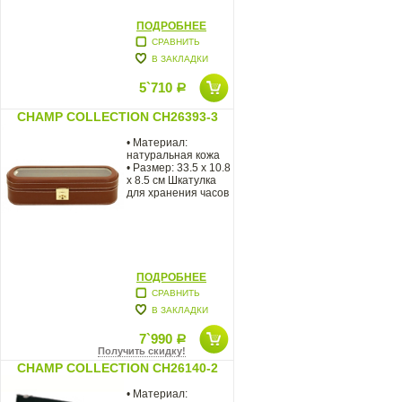
ПОДРОБНЕЕ
СРАВНИТЬ
В ЗАКЛАДКИ
5`710
Р
CHAMP COLLECTION CH26393-3
• Материал:
натуральная кожа
• Размер: 33.5 x 10.8
x 8.5 см Шкатулка
для хранения часов
ПОДРОБНЕЕ
СРАВНИТЬ
В ЗАКЛАДКИ
7`990
Р
Получить скидку!
CHAMP COLLECTION CH26140-2
• Материал: