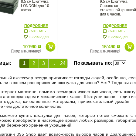
8.5 см Шкатулка
9.5 см Шкатулка
LONDON для 10
Cubano cо
часов.
стеклянной крышкой
для 8 часов.
ПОДРОБНЕЕ
ПОДРОБНЕЕ
СРАВНИТЬ
СРАВНИТЬ
В ЗАКЛАДКИ
В ЗАКЛАДКИ
10`990
15`490
Р
Р
Получить скидку!
Получить скидку!
ицы:
Показывать по:
1
2
3
→
24
льный аксессуар всегда притягивает взгляды людей, особенно, есл
ь ли в вашем распоряжении шкатулка для часов? Нет? Тогда вы лег
нтернет магазине, помимо всемирно известных часов, есть шкату
 с автоподзаводом и механических часов. Шкатулки часов – один и
я отделка, качественные материалы, привлекательный дизайн – 
ее чем достаточное количество.
сможете купить шкатулки для часов, которые потом сможете с 
можно приобрести в настоящее время любых размеров, габарито
для бережного хранения украшений.
магазин 095 Shop дает возможность выбора часов и драгоценнос