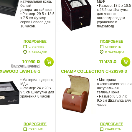
натуральная кожа,
МДФ
белый
• Размер: 18.5 x 18.5
декоративный шов
x 23.5 см Шкатулка
• Размер: 29.5 x 18.5
для часов с
x 7.5 см Футляр
автоподзаводом
серии London для
(хранение и
10 часов.
подзавод)
ПОДРОБНЕЕ
ПОДРОБНЕЕ
СРАВНИТЬ
СРАВНИТЬ
В ЗАКЛАДКИ
В ЗАКЛАДКИ
10`990
11`430
Р
Р
Получить скидку!
XEWOOD LW841-8-1
CHAMP COLLECTION CH26390-3
• Материал: дерево,
• Материал:
МДФ
высококачественная
• Размер: 24 x 20 x
натуральная
9.5 см Шкатулка для
телячья кожа
хранения 8 часов
• Размер: 8.5 х 7 х
9.5 см Шкатулка для
часов.
ПОДРОБНЕЕ
ПОДРОБНЕЕ
СРАВНИТЬ
СРАВНИТЬ