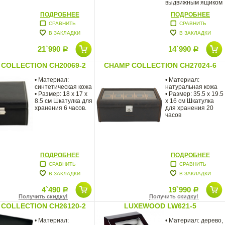
выдвижным ящиком
для
ПОДРОБНЕЕ
ПОДРОБНЕЕ
СРАВНИТЬ
СРАВНИТЬ
В ЗАКЛАДКИ
В ЗАКЛАДКИ
21`990
14`990
Р
Р
COLLECTION CH20069-2
CHAMP COLLECTION CH27024-6
• Материал:
• Материал:
синтетическая кожа
натуральная кожа
• Размер: 18 x 17 x
• Размер: 35.5 x 19.5
8.5 см Шкатулка для
x 16 см Шкатулка
хранения 6 часов.
для хранения 20
часов
ПОДРОБНЕЕ
ПОДРОБНЕЕ
СРАВНИТЬ
СРАВНИТЬ
В ЗАКЛАДКИ
В ЗАКЛАДКИ
4`490
19`990
Р
Р
Получить скидку!
Получить скидку!
COLLECTION CH26120-2
LUXEWOOD LW621-5
• Материал:
• Материал: дерево,