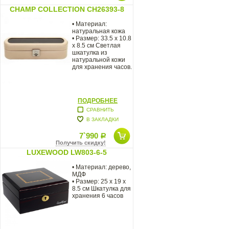
CHAMP COLLECTION CH26393-8
• Материал:
натуральная кожа
• Размер: 33.5 x 10.8
x 8.5 см Светлая
шкатулка из
натуральной кожи
для хранения часов.
ПОДРОБНЕЕ
СРАВНИТЬ
В ЗАКЛАДКИ
7`990
Р
Получить скидку!
LUXEWOOD LW803-6-5
• Материал: дерево,
МДФ
• Размер: 25 x 19 x
8.5 см Шкатулка для
хранения 6 часов
ая