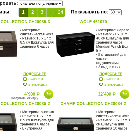
ровать:
ицы:
Показывать по:
1
2
3
→
24
COLLECTION CH20085-3
WOLF 461070
• Материал:
• Материал: Дерево
синтетическая кожа
• Размер: 21 x 16 x
• Размер: 18 x 17 x
40 см Шкатулка для
8.5 см Шкатулка для
хранения часов
хранения 6 часов.
Meridian Watch Box
Blk
• 5 отделений для
часов с
подушечками
• 3 выдвижных
отделения для
ПОДРОБНЕЕ
ПОДРОБНЕЕ
СРАВНИТЬ
СРАВНИТЬ
В ЗАКЛАДКИ
В ЗАКЛАДКИ
4`900
32`400
Р
Р
Получить скидку!
COLLECTION CH20085-2
CHAMP COLLECTION CH20084-2
• Материал: экокожа
• Материал:
• Размер: 18 х 17 х
синтетическая кожа
8.5 см Шкатулка для
• Размер: 30 x 17 x 8
хранения 6 часов.
см Шкатулка для
• Внутренняя
хранения 10 часов.