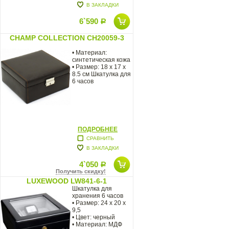
В ЗАКЛАДКИ
6`590
Р
CHAMP COLLECTION CH20059-3
• Материал:
синтетическая кожа
• Размер: 18 x 17 x
8.5 см Шкатулка для
6 часов
ПОДРОБНЕЕ
СРАВНИТЬ
В ЗАКЛАДКИ
4`050
Р
Получить скидку!
LUXEWOOD LW841-6-1
Шкатулка для
хранения 6 часов
• Размер: 24 х 20 х
9,5
• Цвет: черный
• Материал: МДФ