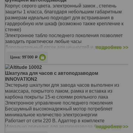
пользовательского режима и регулировка количества
Корпус серого цвета. электронный замок , степень
оборотов
защиты 1 класса, благодаря небольшим габаритным
Основной режим - 1800 оборотов в сутки
размерам идеально подходит для встраивания в
Подушечка и держатель - универсальные, размер
гардеробную или шкаф (возможно также крепление к
регулируется под конкретные часы
стенке)
Материал: Дерево
Электронное табло последнего поколения позволяет
Размер: 31 х 20 х 22 см
заводить практически любые часы
Дополнительный отсек для ценностей и документов
подробнее >>
Сертифицирован РосТест
Цена: 99`000
Р
Материал: Металл
Размер: 35 х 22 х25 см
Altitude 10002
Шкатулка для часов с автоподзаводом
INNOVATION2
Экстерьер шкатулки для завода часов выполнен из
макассара, покрытого лаком, рамка и вставка из
карбона покрыты 15-ю слоями рояльного лака
Электронное управление последнего поколения
Бесшумный высоконадежный мотор потребляет
минимальное количество электроэнергии
Работает от сети 220 В. Адаптер в комплекте
Идеально подходит для автоподзавода большинства
подробнее >>
механических часов