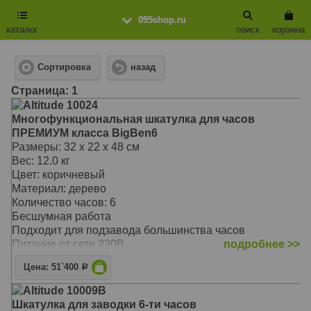
095shop.ru
каталог
поиск
корзина
Сортировка
назад
Cтраница: 1
Altitude 10024
Многофункциональная шкатулка для часов
ПРЕМИУМ класса BigBen6
Размеры: 32 х 22 х 48 см
Вес: 12.0 кг
Цвет: коричневый
Материал: дерево
Количество часов: 6
Бесшумная работа
Подходит для подзавода большинства часов
Питание от сети 220В
подробнее >>
Электронное табло последнего поколения
Цена: 51`400
Р
Материалы: дерево, отделка: черная кожа
3 направления вращения
Altitude 10009B
от 650 до 1850 оборотов в сутки
Шкатулка для заводки 6-ти часов