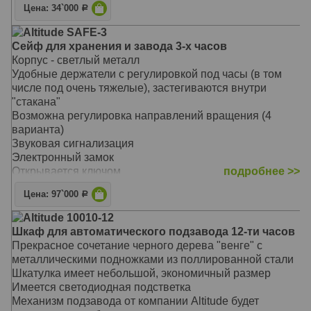
Цена: 34`000
Р
Есть встроенные программы, возможность выбора
пользовательского режима и регулировка количества
Altitude SAFE-3
оборотов
Сейф для хранения и завода 3-х часов
Основной режим - 1800 оборотов в сутки
Корпус - светлый металл
Подушечка и держатель - универсальные, размер
Удобные держатели с регулировкой под часы (в том
регулируется под конкретные часы
числе под очень тяжелые), застегиваются внутри
Материал: Дерево
"стакана"
Размер: 32 х 21 х 22 см
Возможна регулировка направлений вращения (4
варианта)
Звуковая сигнализация
Электронный замок
Открывается ключом
подробнее >>
1 класс защиты
Цена: 97`000
Р
Внутренняя мягкая подсветка
Крепление к стене
Altitude 10010-12
Сертифицирован РосТест
Шкаф для автоматического подзавода 12-ти часов
Материал: Металл
Прекрасное сочетание черного дерева "венге" с
Размер: 48 х 44 24 см
металлическими подножками из поллированной стали
Шкатулка имеет небольшой, экономичный размер
Имеется светодиодная подстветка
Механизм подзавода от компании Altitude будет