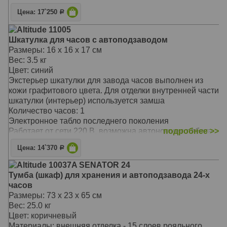
Возможность выбора пользовательского режима и
Цена: 17`250
Р
регулировка количества оборотов
Основной режим - 1800 оборотов в сутки.
Altitude 11005
Подушечка и держатель - универсальные, размер
Шкатулка для часов с автоподзаводом
регулируется под конкретные часы.
Размеры: 16 х 16 х 17 см
Вес: 3.5 кг
Цвет: синий
Экстерьер шкатулки для завода часов выполнен из
кожи графитового цвета. Для отделки внутренней части
шкатулки (интерьер) используется замша
Количество часов: 1
Электронное табло последнего поколения
Работает от сети 220 В, возможна автономная работа
подробнее >>
от батареек (2 штуки, тип D). Адаптер в комплекте.
Цена: 14`370
Р
Идеально подходит для автоподзавода большинства
механических часов
Altitude 10037A SENATOR 24
Возможность выбора пользовательского режима и
Тумба (шкаф) для хранения и автоподзавода 24-х
регулировка количества оборотов
часов
Основной режим - 1800 оборотов в сутки
Размеры: 73 х 23 х 65 см
Подушечка и держатель - универсальные, размер
Вес: 25.0 кг
регулируется под конкретные часы
Цвет: коричневый
Материалы: внешняя отделка - 15 слоев рояльного