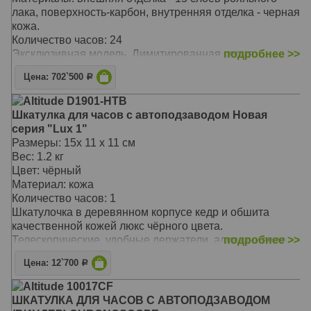
лака, поверхность-карбон, внутренняя отделка - черная
кожа.
Количество часов: 24
Эксклюзивная модель. Лимитированная серия
подробнее >>
Индикатор включения
Цена: 702`500
Р
Светодиодная подсветка
Замок повышенной секретности
Altitude D1901-HTB
Циклический режим: 6 минут движения - 30 минут
Шкатулка для часов с автоподзаводом Новая
перерыв - 6 минут движения; Изменение направления
серия "Lux 1"
движения в каждом интервале.
Размеры: 15х 11 х 11 см
Непрерывный режим: 30 минут движения - изменение
Вес: 1.2 кг
направления движения - 30 движения.
Цвет: чёрный
Вращений за сутки: 650-800-900-1800.
Материал: кожа
Изменение направления: по часовой стрелке, против
Количество часов: 1
часовой стрелки, и в обоих направлениях;
Шкатулочка в деревянном корпусе кедр и обшита
Sleep Phase: ежедневный 10-часовой перерыв
качественной кожей люкс чёрного цвета.
скорость вращения : непрерывное вращение в течение
Телескопические, удобные держатели, алюминиевое
подробнее >>
1 часа.
обрамление, шлифованный металл, регулировки
Работа от сети
Цена: 12`700
Р
направление вращения
Бесшумная работа
Работает от двух батареек класса C.
Altitude 10017CF
Производство Германия
Идеально подходит для автоподзавода большинства
ШКАТУЛКА ДЛЯ ЧАСОВ С АВТОПОДЗАВОДОМ
Подарочная упаковка
механических часов