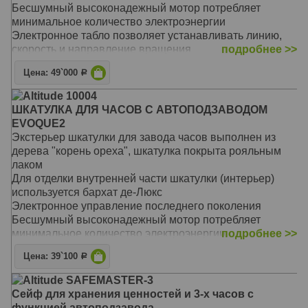
регулировка количества оборотов
Бесшумный высоконадежный мотор потребляет
Основной режим - 1800 оборотов в сутки
минимальное количество электроэнергии
Подушечка и держатель - универсальные, размер
Электронное табло позволяет устанавливать линию,
регулируется под конкретные часы
скорость и направление вращения
подробнее >>
Работает от сети 220 В
Цена: 49`000
Р
Идеально подходит для автоподзавода большинства
механических часов
Altitude 10004
Есть встроенные программы, возможность выбора
ШКАТУЛКА ДЛЯ ЧАСОВ С АВТОПОДЗАВОДОМ
пользовательского режима и регулировка количества
EVOQUE2
оборотов
Экстерьер шкатулки для завода часов выполнен из
Основной режим - 1800 оборотов в сутки
дерева "корень ореха", шкатулка покрыта рояльным
Подушечка и держатель - универсальные, размер
лаком
регулируется под конкретные часы
Для отделки внутренней части шкатулки (интерьер)
Материал: Дерево
используется бархат де-Люкс
Размер: 38 х 20 х21 см
Электронное управление последнего поколения
Бесшумный высоконадежный мотор потребляет
минимальное количество электроэнергии
подробнее >>
Универсальный: работает от сети 220 В. Адаптер в
Цена: 39`100
Р
комплекте.
Идеально подходит для автоподзавода большинства
Altitude SAFEMASTER-3
механических часов
Сейф для хранения ценностей и 3-х часов с
Есть встроенные программы, возможность выбора
функцией автоподзавода