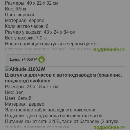
возможность выбора пользовательского режима и
Размеры: 40 х 22 х 32 см
регулировка количества оборотов
Вес: 6.5 кг
Основной режим - 1850 оборотов в суткиПодушечка и
Цвет: черный
держатель - универсальные, размер регулируется под
Материал: дерево
конкретные часы
Количество часов: 6
Размер упаковки: 43 х 24 х 34 см
Вес упаковки: 7.0 кг
Новая вариация шкатулки в черном цвете -
натуральное дерево "венге" - от компании "Altitude"
подробнее >>
подчеркивает Вашу индивидуальность.
Цена: 74`850
Р
Легкий доступ к часам, вместительный отсек для
хранения.
Altitude 11002W
Удобные держатели с функцией выдвижения под
Шкатулка для часов с автоподзаводом (хранение,
браслет.
подзавод) evolution
Бесшумная работа
Размеры: 21 х 18 х 17 см
Подзавод всех (99%) часов любой сложности!
Вес: 3 кг.
Питание от сети 220В
Цвет: белый
Стильный лаконичный дизайн
Материал: дерево
Электронное табло последнего поколения
Подходит для подзавода большинства часов
Питание как от сети 220В, так и от батареек (2 штуки,
тип АА). Адаптер в комплекте.
подробнее >>