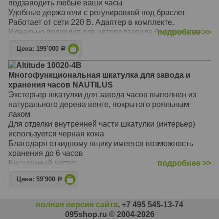
подзаводить любые ваши часы
Удобные держатели с регулировкой под браслет
Работает от сети 220 В. Адаптер в комплекте.
Идеально подходит для автоподзавода большинства
подробнее >>
механических часов, есть встроенные программы,
Цена: 199`000
Р
возможность выбора пользовательского режима и
регулировка количества оборотов
Altitude 10020-4B
Основной режим - 1850 оборотов в сутки
Многофункциональная шкатулка для завода и
Подушечка и держатель - универсальные, размер
хранения часов NAUTILUS
регулируется под конкретные часы
Экстерьер шкатулки для завода часов выполнен из
Материал: Дерево
натурального дерева венге, покрытого рояльным
Размер: 46 х 30 х 53 см
лаком
Для отделки внутренней части шкатулки (интерьер)
используется черная кожа
Благодаря откидному ящику имеется возможность
хранения до 6 часов
Бесшумный мотор
подробнее >>
Универсальный: работает от сети 220 В. Адаптер в
Цена: 59`900
Р
комплекте.
Идеально подходит для автоподзавода большинства
механических часов, есть встроенные программы,
полная версия сайта
, +7 495 545-13-74
возможность выбора пользовательского режима и
095shop.ru © 2004-2026