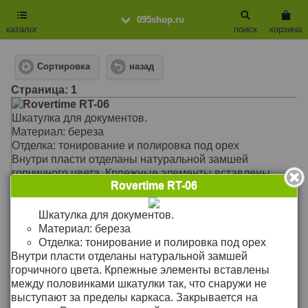
095shop.ru
каталог
поиск
корзина
Сортировка
назад
Cтраница: 1
Rovertime RT-06
Шкатулка для документов.
Материал: береза
Отделка: тонирование и полировка под орех
Внутри пласти отделаны натуральной замшей
горчичного цвета. Крпежные элементы вставлены
Rovertime RT-06
между половинками шкатулки так, что снаружи не
выступают за пределы каркаса. Закрывается на
магниты. Размер внутренней полости шкатулки
Шкатулка для документов.
позволяет хранить в ней документы формата А4 или
Материал: береза
упаковать в неё подарочную плакетку такого же
подробнее >>
Отделка: тонирование и полировка под орех
размера.
Внутри пласти отделаны натуральной замшей
Цена: 3`490
Р
Материал: дерево
горчичного цвета. Крпежные элементы вставлены
Размер: 32 х 23,5 х 5,5 см
между половинками шкатулки так, что снаружи не
Rovertime RT-26
выступают за пределы каркаса. Закрывается на
Шкатулка для документов.