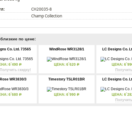
ул:
CH20035-8
Champ Collection
близкие по цене:
gns Co. Ltd. 73565
WindRose WR3128/1
LC Designs Co. L
ЕНА: 6`490
ЦЕНА: 6`620
ЦЕНА: 6`9
Р
Р
Получить скидку!
Получить
Rose WR3830/3
Timestory TSLR01BR
LC Designs Co. L
ЕНА: 6`680
ЦЕНА: 6`990
ЦЕНА: 6`2
Р
Р
Получить