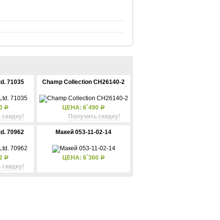
td. 71035
Champ Collection CH26140-2
90
ЦЕНА: 6`490
Р
Р
 скидку!
Получить скидку!
td. 70962
Макей 053-11-02-14
82
ЦЕНА: 6`360
Р
Р
 скидку!