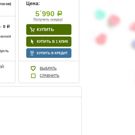
Цена:
лосов)
5`990
Р
Получить скидку!
е:
0
Р
КУПИТЬ
учения
КУПИТЬ В 1 КЛИК
дель
КУПИТЬ В КРЕДИТ
Й:
ВЫБРАТЬ
СРАВНИТЬ