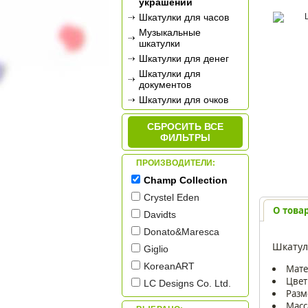
украшений
Шкатулки для часов
Музыкальные
шкатулки
Шкатулки для денег
Шкатулки для
документов
Шкатулки для очков
Шкатулки для
рукоделия
СБРОСИТЬ ВСЕ
ФИЛЬТРЫ
ПРОИЗВОДИТЕЛИ:
Champ Collection
Crystel Eden
О това
Davidts
Donato&Maresca
Шкатул
Giglio
KoreanART
Мате
Цвет
LC Designs Co. Ltd.
Разм
Rovertime
Масс