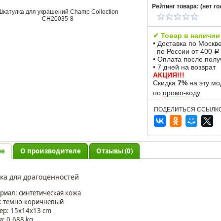
Рейтинг товара: (
нет
го
✔ Товар в наличии
• Доставка по Москв
по России от 400
Р
• Оплата после пол
• 7 дней на возврат
АКЦИЯ!!!
Скидка
7%
на эту мо
по
промо-коду
ПОДЕЛИТЬСЯ ССЫЛКО
ре
О производителе
Отзывы (0)
ка для драгоценностей
риал: синтетическая кожа
: темно-коричневый
ер: 15x14x13 cm
а: 0.688 kg