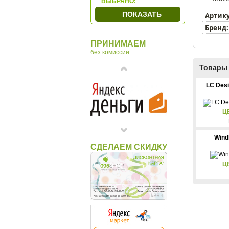
ВЫБРАНО:
TechBox
ПОКАЗАТЬ
Артик
WindRose
Бренд:
Wolf
ПРИНИМАЕМ
Макей
без комиссии:
Товары 
LC Desi
Ц
Wind
СДЕЛАЕМ СКИДКУ
Ц