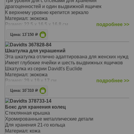
Три уровня для с отсеками для хранения
драгоценностей и один выдвижной ящичек
К верхнему уровню крепится зеркало
Материал: экокожа
Размер: 22,5 х 16,5 х 16,8 см
подробнее >>
Цена: 13`150
Р
Davidts 367828-84
Шкатулка для украшений
Эта шкатулка отлично адаптирована для женских нужд
Имеет глубокие ячейки и шесть выдвижных ящичков
Шкатулка из серии Davidt's Euclide
Материал: экокожа
Размер: 29 х 19 х 17 см
подробнее >>
Цена: 10`310
Р
Davidts 378733-14
Бокс для хранения колец
Стеклянная крышка
Хромированные металлические детали
Для хранения 21-го кольца
Материал: кожа