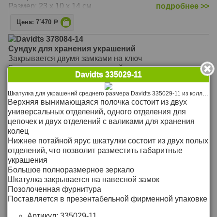
Размер: 23 х 10 х 14 см
подробнее >>
Цена: 7`470
Р
Davidts 378084-14
Сундук для хранения украшений
Закрывается двумя замками на ключ
Большое количество отделений для хранения
Davidts 335029-11
4 выдвижных отсека, зеркало, 2 съёмных отделения
для путешествий
Шкатулка для украшений среднего размера Davidts 335029-11 из коллекции Gatsby. Внешняя отделка из розовой экокожи прекрасно сочетается с внутренней отделкой из светло-розового вельвета.
Материал: кожа
Верхняя вынимающаяся полочка состоит из двух
Размер: 36 х 30 х 25 см
подробнее >>
универсальных отделений, одного отделения для
цепочек и двух отделений с валиками для хранения
Цена: 34`040
Р
колец
Davidts 367733-41
Нижнее потайной ярус шкатулки состоит из двух полых
Бокс для украшений
отделений, что позволит разместить габаритные
На внутренней стороне крышки имеется зеркало
украшения
21 ячейка с подушечками
Большое полноразмерное зеркало
Прозрачная крышка
Шкатулка закрывается на навесной замок
Идеально подходит для хранения колец
Позолоченная фурнитура
Материал: экокожа
Поставляется в презентабельной фирменной упаковке
Размер: 30 х 6,5 х 10,5 см
подробнее >>
Артикул:
335029-11