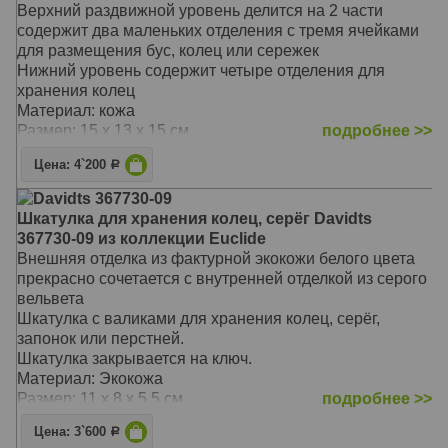
Верхний раздвижной уровень делится на 2 части
Позолоченная фурнитура
содержит два маленьких отделения с тремя ячейками
Поставляется в презентабельной фирменной упаковке
для размещения бус, колец или сережек
Нижний уровень содержит четыре отделения для
Материал: Кожа
хранения колец
Размер: 29 х 21 х 8 см
Материал: кожа
Размер: 15 х 13 х 15 см
подробнее >>
Цена: 4`200
Р
Davidts 367730-09
Шкатулка для хранения колец, серёг Davidts
367730-09 из коллекции Euclide
Внешняя отделка из фактурной экокожи белого цвета
прекрасно сочетается с внутренней отделкой из серого
вельвета
Шкатулка с валиками для хранения колец, серёг,
запонок или перстней.
Шкатулка закрывается на ключ.
Материал: Экокожа
Размер: 11 х 8 х 5,5 см
подробнее >>
Цена: 3`600
Р