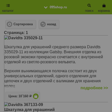
095shop.ru
каталог
поиск
корзина
Сортировка
назад
Cтраница: 1
Davidts 335029-11
Шкатулка для украшений среднего размера Davidts
335029-11 из коллекции Gatsby. Внешняя отделка из
розовой экокожи прекрасно сочетается с внутренней
отделкой из светло-розового вельвета.
Верхняя вынимающаяся полочка состоит из двух
универсальных отделений, одного отделения для
цепочек и двух отделений с валиками для хранения
колец
подробнее >>
Нижнее потайной ярус шкатулки состоит из двух полых
отделений, что позволит разместить габаритные
Цена: 10`160
Р
украшения
Davidts 367133-09
Большое полноразмерное зеркало
Шкатулка для украшений
Шкатулка закрывается на навесной замок