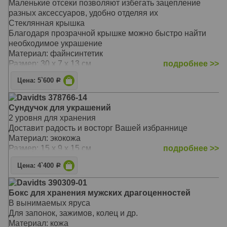
Маленькие отсеки позволяют избегать зацепление
разных аксессуаров, удобно отделяя их
Стеклянная крышка
Благодаря прозрачной крышке можно быстро найти
необходимое украшение
Материал: файнсинтетик
Размер: 30 х 7 х 13 см
подробнее >>
Цена: 5`600
Р
Davidts 378766-14
Сундучок для украшений
2 уровня для хранения
Доставит радость и восторг Вашей избраннице
Материал: экокожа
Размер: 15 х 9 х 15 см
подробнее >>
Цена: 4`400
Р
Davidts 390309-01
Бокс для хранения мужских драгоценностей
В вынимаемых яруса
Для запонок, зажимов, колец и др.
Материал: кожа