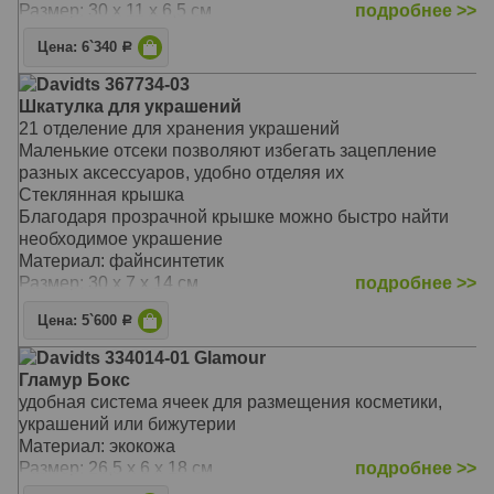
Размер: 30 х 11 х 6,5 см
подробнее >>
Цена: 6`340
Р
Davidts 367734-03
Шкатулка для украшений
21 отделение для хранения украшений
Маленькие отсеки позволяют избегать зацепление
разных аксессуаров, удобно отделяя их
Стеклянная крышка
Благодаря прозрачной крышке можно быстро найти
необходимое украшение
Материал: файнсинтетик
Размер: 30 х 7 х 14 см
подробнее >>
Цена: 5`600
Р
Davidts 334014-01 Glamour
Гламур Бокс
удобная система ячеек для размещения косметики,
украшений или бижутерии
Материал: экокожа
Размер: 26,5 х 6 х 18 см
подробнее >>