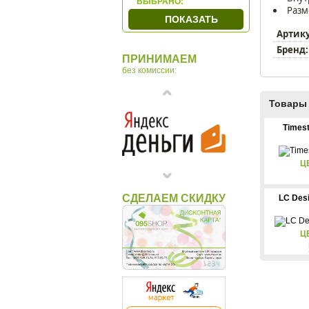
ВЫБРАНО:
Разм
TechBox
ПОКАЗАТЬ
WindRose
Артик
Wolf
Бренд:
ПРИНИМАЕМ
Макей
без комиссии:
Товары 
Times
Ц
СДЕЛАЕМ СКИДКУ
LC Desi
Ц