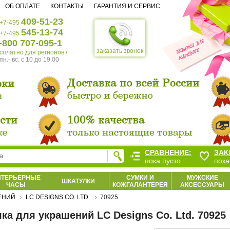
ОБ ОПЛАТЕ
КОНТАКТЫ
ГАРАНТИЯ И СЕРВИС
409-51-23
+7-495
545-13-74
+7-495
-800 707-095-1
заказать звонок
есплатно для регионов /
пн.- вс. c 10 до 19.00
СРАВНЕНИЕ:
ЗАК
пока пусто
пока
НТЕРЬЕРНЫЕ
СУМКИ И
МУЖСКИЕ
ШКАТУЛКИ
ЧАСЫ
КОЖГАЛАНТЕРЕЯ
АКСЕССУАРЫ
ЕНИЙ
LC DESIGNS CO. LTD.
70925
ка для украшений LC Designs Co. Ltd. 70925