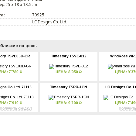
ер:25 x 18 x 13.5cm
ул:
70925
LC Designs Co. Ltd.
близкие по цене:
tory TSVE03D-GR
Timestory TSVE-012
WindRose WR3
ЕНА: 7`780
ЦЕНА: 8`050
ЦЕНА: 9`3
Р
Р
gns Co. Ltd. 71113
Timestory TSPR-1GN
LC Designs Co. L
ЕНА: 7`910
ЦЕНА: 9`100
ЦЕНА: 7`4
Р
Р
Получить скидку!
Получить