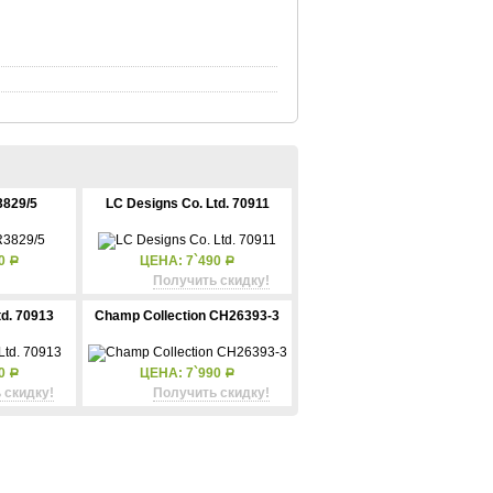
829/5
LC Designs Co. Ltd. 70911
70
ЦЕНА: 7`490
Р
Р
Получить скидку!
td. 70913
Champ Collection CH26393-3
90
ЦЕНА: 7`990
Р
Р
 скидку!
Получить скидку!