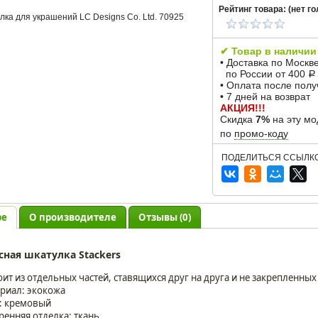
Рейтинг товара: (
нет
го
✔ Товар в наличии
• Доставка по Москв
по России от 400
Р
• Оплата после пол
• 7 дней на возврат
АКЦИЯ!!!
Скидка
7%
на эту мо
по
промо-коду
ПОДЕЛИТЬСЯ ССЫЛКО
ре
О производителе
Отзывы (0)
усная шкатулка Stackers
оит из отдельных частей, ставящихся друг на друга и не закрепленны
риал: экокожа
: кремовый
ренняя отделка: ткань