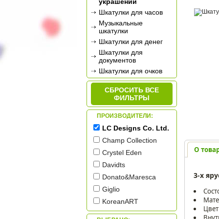
украшений
Шкатулки для часов
Музыкальные
шкатулки
Шкатулки для денег
Шкатулки для
документов
Шкатулки для очков
Шкатулки для
рукоделия
СБРОСИТЬ ВСЕ
ФИЛЬТРЫ
ПРОИЗВОДИТЕЛИ:
LC Designs Co. Ltd.
Champ Collection
О това
Crystel Eden
Davidts
3-х яр
Donato&Maresca
Giglio
Сост
Мате
KoreanART
Цвет
Rovertime
Внут