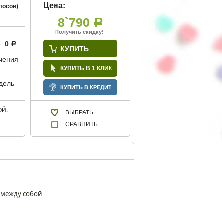
Цена:
лосов)
8`790
Р
Получить скидку!
е:
0
Р
КУПИТЬ
учения
КУПИТЬ В 1 КЛИК
дель
КУПИТЬ В КРЕДИТ
Й:
ВЫБРАТЬ
СРАВНИТЬ
х между собой