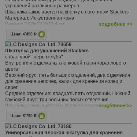
украшений различных размеров
Шкатулка закрывается на кнопку с логотипом Stackers
Материал: Искуственная кожа
Размер: 17,8х12,7х11,4 см
подробнее >>
Цена: 4`490
Р
LC Designs Co. Ltd. 73659
Шкатулка для украшений Stackers
с фактурой "перо голубя"
Внутренняя отделка из хлопковой ткани кораллового
цвета
Верхний ярус: пять больших отделений, два отделения
для хранения цепочек, валик для хранения колец и
серег
Среднее отделение: двадцать пять отделений. Нижний
глубокий ярус: три больших полых отделения
Шкатулка закрывается на кнопку с логотипом Stackers
подробнее >>
Материал: Искуственная кожа
Цена: 8`790
Р
Размер: 25х18х13,5 см
LC Designs Co. Ltd. 73180
Универсальная плоская шкатулка для хранения