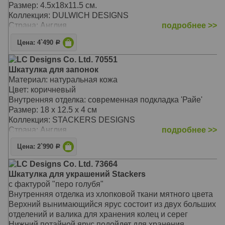
Размер: 4.5х18х11.5 см.
Коллекция: DULWICH DESIGNS
Страна: Англия
подробнее >>
Цена: 4`490
Р
LC Designs Co. Ltd. 70551
Шкатулка для запонок
Материал: натуральная кожа
Цвет: коричневый
Внутренняя отделка: современная подкладка 'Райе'
Размер: 18 x 12.5 x 4 см
Коллекция: STACKERS DESIGNS
Страна: Англия
подробнее >>
Цена: 2`990
Р
LC Designs Co. Ltd. 73664
Шкатулка для украшений Stackers
с фактурой "перо голубя"
Внутренняя отделка из хлопковой ткани мятного цвета
Верхний вынимающийся ярус состоит из двух больших
отделений и валика для хранения колец и серег
Нижний потайной ярус подойдет для хранения