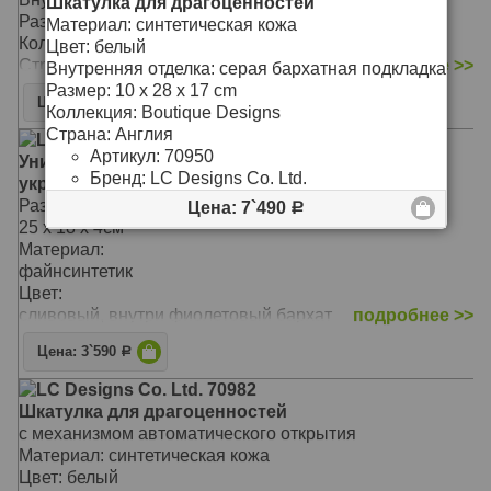
Шкатулка для драгоценностей
Размер: 20.5х12.5х5.5
Материал: синтетическая кожа
Коллекция: DULWICH DESIGNS
Цвет: белый
Страна: Англия
подробнее >>
Внутренняя отделка: серая бархатная подкладка
Размер: 10 x 28 x 17 cm
Цена: 7`990
Р
Коллекция: Boutique Designs
Страна: Англия
LC Designs Co. Ltd. 73156
Артикул:
70950
Универсальная плоская шкатулка для хранения
Бренд:
LC Designs Co. Ltd.
украшений и аксессуаров
Размеры:
Цена: 7`490
Р
25 x 18 x 4см
Материал:
файнсинтетик
Цвет:
сливовый, внутри фиолетовый бархат
подробнее >>
Цена: 3`590
Р
LC Designs Co. Ltd. 70982
Шкатулка для драгоценностей
с механизмом автоматического открытия
Материал: синтетическая кожа
Цвет: белый