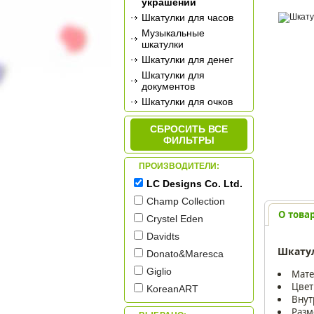
украшений
Шкатулки для часов
Музыкальные
шкатулки
Шкатулки для денег
Шкатулки для
документов
Шкатулки для очков
Шкатулки для
рукоделия
СБРОСИТЬ ВСЕ
ФИЛЬТРЫ
ПРОИЗВОДИТЕЛИ:
LC Designs Co. Ltd.
Champ Collection
О това
Crystel Eden
Davidts
Шкатул
Donato&Maresca
Giglio
Мате
Цвет
KoreanART
Внут
Rovertime
Разм