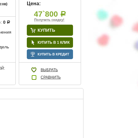
Цена:
сов)
47`800
Р
Получить скидку!
е:
0
Р
КУПИТЬ
учения
КУПИТЬ В 1 КЛИК
дель
КУПИТЬ В КРЕДИТ
Й:
ВЫБРАТЬ
СРАВНИТЬ