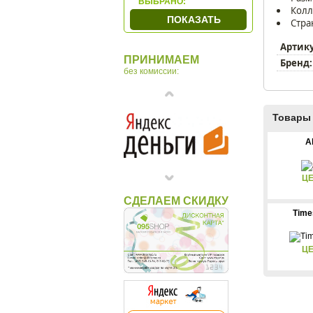
ВЫБРАНО:
Колл
TechBox
ПОКАЗАТЬ
Стра
WindRose
Wolf
Артик
ПРИНИМАЕМ
Бренд:
Макей
без комиссии:
Товары 
A
ЦЕ
СДЕЛАЕМ СКИДКУ
Time
ЦЕ