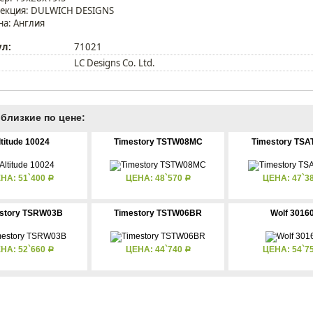
екция: DULWICH DESIGNS
на: Англия
ул:
71021
LC Designs Co. Ltd.
близкие по цене:
ltitude 10024
Timestory TSTW08MC
Timestory TS
НА: 51`400
ЦЕНА: 48`570
ЦЕНА: 47`3
Р
Р
story TSRW03B
Timestory TSTW06BR
Wolf 3016
НА: 52`660
ЦЕНА: 44`740
ЦЕНА: 54`7
Р
Р