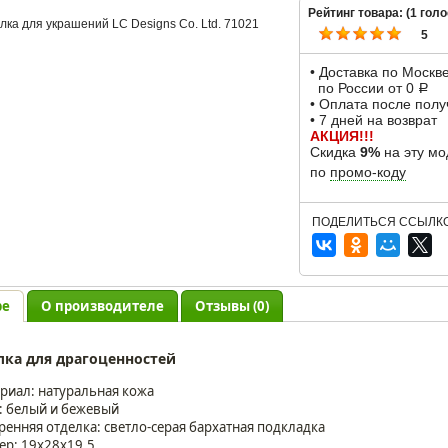
Рейтинг товара: (
1
голо
5
• Доставка по Москв
по России от 0
Р
• Оплата после пол
• 7 дней на возврат
АКЦИЯ!!!
Скидка
9%
на эту мо
по
промо-коду
ПОДЕЛИТЬСЯ ССЫЛКО
ре
О производителе
Отзывы (0)
ка для драгоценностей
риал: натуральная кожа
: белый и бежевый
ренняя отделка: светло-серая бархатная подкладка
ер: 19х28х19.5