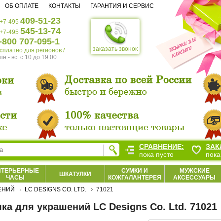
ОБ ОПЛАТЕ
КОНТАКТЫ
ГАРАНТИЯ И СЕРВИС
409-51-23
+7-495
545-13-74
+7-495
-800 707-095-1
заказать звонок
есплатно для регионов /
пн.- вс. c 10 до 19.00
СРАВНЕНИЕ:
ЗАК
пока пусто
пока
НТЕРЬЕРНЫЕ
СУМКИ И
МУЖСКИЕ
ШКАТУЛКИ
ЧАСЫ
КОЖГАЛАНТЕРЕЯ
АКСЕССУАРЫ
ЕНИЙ
LC DESIGNS CO. LTD.
71021
ка для украшений LC Designs Co. Ltd. 71021