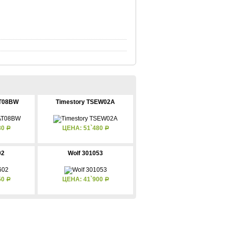
AT08BW
Timestory TSEW02A
80
ЦЕНА: 51`480
Р
Р
02
Wolf 301053
50
ЦЕНА: 41`900
Р
Р