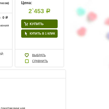
Цена:
лосов)
2`453
Р
е:
0
Р
КУПИТЬ
учения
КУПИТЬ В 1 КЛИК
Й:
ВЫБРАТЬ
СРАВНИТЬ
 пакетиками чая.