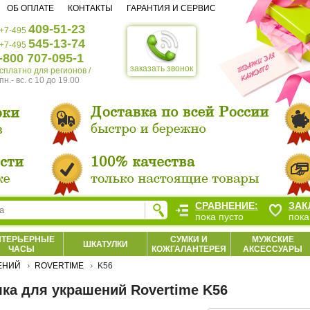
ОБ ОПЛАТЕ
КОНТАКТЫ
ГАРАНТИЯ И СЕРВИС
409-51-23
+7-495
545-13-74
+7-495
-800 707-095-1
заказать звонок
есплатно для регионов /
пн.- вс. c 10 до 19.00
СРАВНЕНИЕ:
ЗАК
пока пусто
пока
НТЕРЬЕРНЫЕ
СУМКИ И
МУЖСКИЕ
ШКАТУЛКИ
ЧАСЫ
КОЖГАЛАНТЕРЕЯ
АКСЕССУАРЫ
ЕНИЙ
ROVERTIME
K56
ка для украшений Rovertime K56