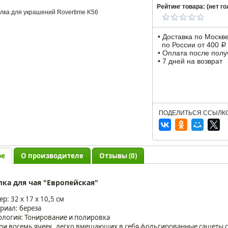
Рейтинг товара: (
нет
го
• Доставка по Москв
по России от 400
Р
• Оплата после пол
• 7 дней на возврат
ПОДЕЛИТЬСЯ ССЫЛКО
ре
О производителе
Отзывы (0)
ка для чая "Европейская"
р: 32 х 17 х 10,5 см
риал: береза
ология: Тонирование и полировка
ри восемь ячеек, легко вмещающих в себя фольгированные сашеты с