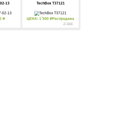
02-13
TechBox T37121
00
ЦЕНА: 1`500
Распродажа
Р
Р
2`300