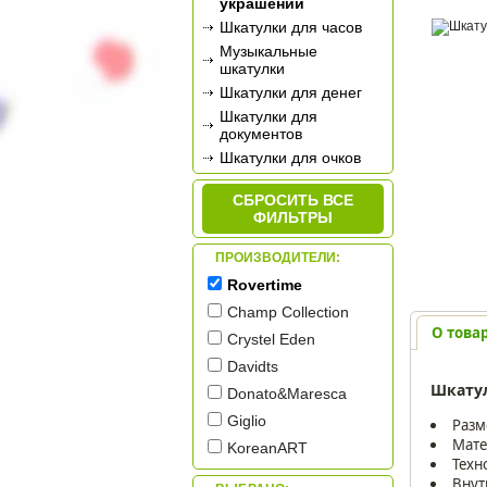
украшений
Шкатулки для часов
Музыкальные
шкатулки
Шкатулки для денег
Шкатулки для
документов
Шкатулки для очков
Шкатулки для
рукоделия
СБРОСИТЬ ВСЕ
ФИЛЬТРЫ
ПРОИЗВОДИТЕЛИ:
Rovertime
Champ Collection
О това
Crystel Eden
Davidts
Шкатул
Donato&Maresca
Giglio
Разме
Мате
KoreanART
Техн
LC Designs Co. Ltd.
Внут