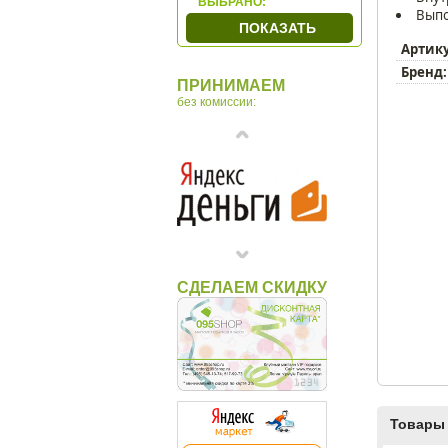
ВЫБРАНО:
Выпо
TechBox
ПОКАЗАТЬ
WindRose
Артик
Wolf
Бренд:
ПРИНИМАЕМ
Макей
без комиссии:
СДЕЛАЕМ СКИДКУ
Товары 