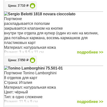
Цена: 3`710
Р
Sergio Belotti 1818 novara cioccolato
Портмоне
раскладывается пополам
закрывается клапаном на кнопке
внутри три отдела для купюр (один из них на молнии,
два потайных кармана, восемь кармашков для
пластиковых карт
Материал: натуральная кожа
Размер: 3 x 9.5 x 11 см
подробнее >>
Цена: 3`050
Р
Tonino Lamborghini 75.501-01
Портмоне Tonino Lamborghini
8 отделов для карт
Страна: Италия
Материал: натуральная кожа
Цвет: чёрный
Тип: в одно сложение
Размер: 11.5 x 9 см
подробнее >>