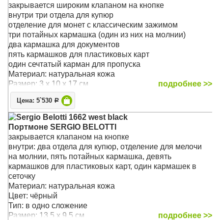
Тип: в одно сложение
закрывается широким клапаном на кнопке
Размер: 16 x 11 x 2.5 см
внутри три отдела для купюр
отделение для монет с классическим зажимом
три потайных кармашка (один из них на молнии)
два кармашка для документов
пять кармашков для пластиковых карт
один сечтатый карман для пропуска
Материал: натуральная кожа
Размер: 3 x 10 x 17 см
подробнее >>
Цена: 5`530
Р
Sergio Belotti 1662 west black
Портмоне SERGIO BELOTTI
закрывается клапаном на кнопке
внутри: два отдела для купюр, отделение для мелочи
на молнии, пять потайных кармашка, девять
кармашков для пластиковых карт, один кармашек в
сеточку
Материал: натуральная кожа
Цвет: чёрный
Тип: в одно сложение
Размер: 13.5 x 9.5 см
подробнее >>