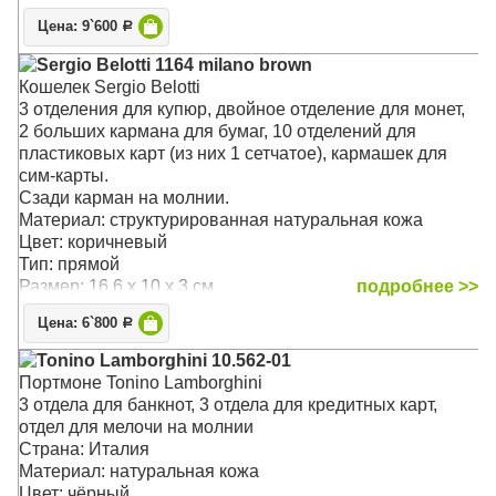
В центральной – отдел для банковских/визитных карт,
Цена: 9`600
Р
дополнительный карман с окошком. внутренний
карман и монетница на кнопке.
Sergio Belotti 1164 milano brown
Удобное портмоне из плотной кожи защитит
Кошелек Sergio Belotti
содержимое от влаги, банковские карты надежно
3 отделения для купюр, двойное отделение для монет,
фиксируются карманами.
2 больших кармана для бумаг, 10 отделений для
Изделие упаковано в фирменную коробку.
пластиковых карт (из них 1 сетчатое), кармашек для
Материал: натуральная кожа
сим-карты.
Цвет: чёрный
Сзади карман на молнии.
Тип: в одно сложение
Материал: структурированная натуральная кожа
Размер: 12 x 9.5 x 2.5 см
Цвет: коричневый
Тип: прямой
Размер: 16.6 x 10 x 3 см
подробнее >>
Цена: 6`800
Р
Tonino Lamborghini 10.562-01
Портмоне Tonino Lamborghini
3 отдела для банкнот, 3 отдела для кредитных карт,
отдел для мелочи на молнии
Страна: Италия
Материал: натуральная кожа
Цвет: чёрный