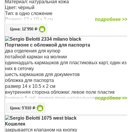
Материал: натуральная кожа
Цвет: чёрный
Тип: в одно сложение
Размер: 12 x 10 x 3 см
подробнее >>
Цена: 12`950
Р
Sergio Belotti 2334 milano black
Портмоне с обложкой для паспорта
два отделения для купюр
потайной карман на молнии
одиннадцать кармашков для пластиковых карт, один из
них в сеточку
шесть кармашков для документов
обложка для паспорта
размер 14 x 10.5 x 2 см
внутренняя сторона обложки: левое поле пластик
(ширина 5 см), правое поле натуральная кожа (ширина
подробнее >>
6,5см), на внутренней стороне обложки три кармашка
Цена: 5`010
Р
для документов
Материал: натуральная кожа
Sergio Belotti 1075 west black
Цвет: чёрный
Кошелек
Тип: в одно сложение
закрывается клапаном на кнопку