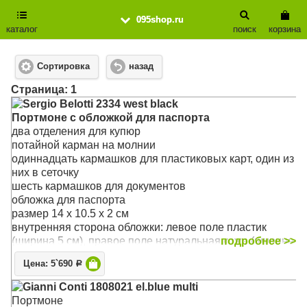
095shop.ru
каталог
поиск
корзина
Сортировка
назад
Cтраница: 1
Sergio Belotti 2334 west black
Портмоне с обложкой для паспорта
два отделения для купюр
потайной карман на молнии
одиннадцать кармашков для пластиковых карт, один из
них в сеточку
шесть кармашков для документов
обложка для паспорта
размер 14 x 10.5 x 2 см
внутренняя сторона обложки: левое поле пластик
(ширина 5 см), правое поле натуральная кожа (ширина
подробнее >>
6,5см), на внутренней стороне обложки три кармашка
Цена: 5`690
Р
для документов
Материал: натуральная кожа
Gianni Conti 1808021 el.blue multi
Цвет: чёрный
Портмоне