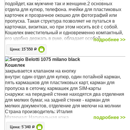
подойдет, как мужчине так и женщине.2 основных
отдела для купюр, телефона. ячейки для пластиковых
карточек и прозрачное окошко для фотографий или
пропуска. Такая структура позволяет не путаться в
карточках, визитках, но при этом носить всё с собой.
Кошелек вместительный и одновременно компактный,
его удобно держать в руке, обладает особой
подробнее >>
прочностью и надолго сохраняет привлекательный
Цена: 15`550
внешний вид даже при активном использовании.Его
Р
удобно брать с собой в командировки или
Sergio Belotti 1075 milano black
путешествия. Кошелёк из натуральной кожи послужит
Кошелек
хорошим подарком коллеге или любимому мужчине.
закрывается клапаном на кнопку
Кошелек упакован в подарочную коробку, которая
внутри: один отдел для купюр, один потайной карман,
подчеркнет премиальность подарка
пять кармашков для пластиковых карт, карман для
пропуска в сеточку, кармашек для SIM-карты
Материал: Высококачественная телячья кожа
снаружи: на передней стенке находятся два отделения
Размер: 18,5 х 9,5 х 1 см
для мелких бумаг, на задней стенке - карман для
мелких документов, отделение для мелочи на молнии
Страна производитель: Италия
Материал: Натуральная кожа
подробнее >>
Размер: 17.5 x 9 x 1.5 см
Цена: 5`340
Р