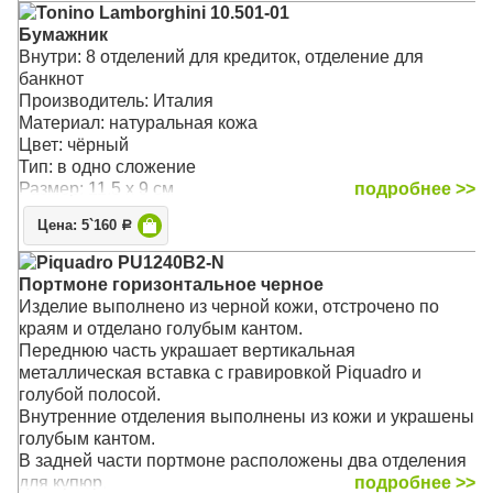
Tonino Lamborghini 10.501-01
Бумажник
Внутри: 8 отделений для кредиток, отделение для
банкнот
Производитель: Италия
Материал: натуральная кожа
Цвет: чёрный
Тип: в одно сложение
Размер: 11.5 x 9 см
подробнее >>
Цена: 5`160
Р
Piquadro PU1240B2-N
Портмоне горизонтальное черное
Изделие выполнено из черной кожи, отстрочено по
краям и отделано голубым кантом.
Переднюю часть украшает вертикальная
металлическая вставка с гравировкой Piquadro и
голубой полосой.
Внутренние отделения выполнены из кожи и украшены
голубым кантом.
В задней части портмоне расположены два отделения
для купюр.
подробнее >>