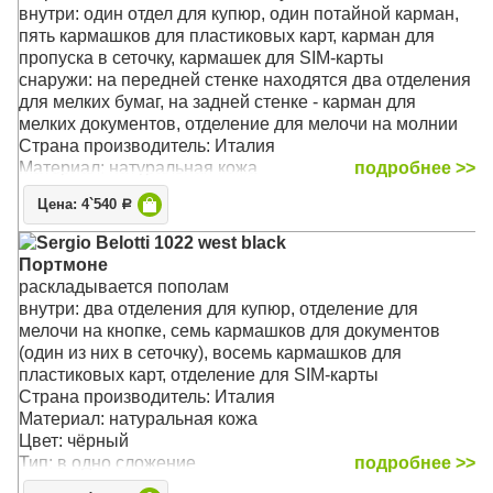
Размер: 16 x 11 x 2 cм
внутри: один отдел для купюр, один потайной карман,
пять кармашков для пластиковых карт, карман для
пропуска в сеточку, кармашек для SIM-карты
снаружи: на передней стенке находятся два отделения
для мелких бумаг, на задней стенке - карман для
мелких документов, отделение для мелочи на молнии
Страна производитель: Италия
Материал: натуральная кожа
подробнее >>
Цвет: чёрный
Цена: 4`540
Р
Тип: прямой
Размер: 17.5 x 9 x 1.5 см
Sergio Belotti 1022 west black
Портмоне
раскладывается пополам
внутри: два отделения для купюр, отделение для
мелочи на кнопке, семь кармашков для документов
(один из них в сеточку), восемь кармашков для
пластиковых карт, отделение для SIM-карты
Страна производитель: Италия
Материал: натуральная кожа
Цвет: чёрный
Тип: в одно сложение
подробнее >>
Размер: 13 х 10 х 3 см