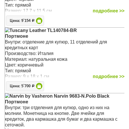
Тип: прямой
Размер: 17.7 x 11.5 см
подробнее >>
Цена: 9`154
Р
Tuscany Leather TL140784-BR
Портмоне
Внутри: отделение для купюр, 11 отделений для
кредитных карт
Производство: Италия
Материал: натуральная кожа
Цвет: коричневый
Тип: прямой
Размер: 9 x 18 x 1 см
подробнее >>
Цена: 5`700
Р
Narvin by Vasheron Narvin 9683-N.Polo Black
Портмоне
Внутри: три отделения для купюр, одно из них на
молнии. Монетница на кнопке. Две ячейки для
кредиток, два кармашка для бумаг и два кармашка с
сеточкой.