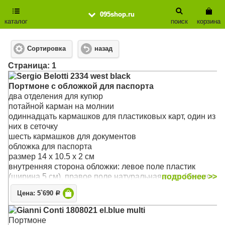
095shop.ru
каталог
поиск
корзина
Сортировка
назад
Cтраница: 1
Sergio Belotti 2334 west black
Портмоне с обложкой для паспорта
два отделения для купюр
потайной карман на молнии
одиннадцать кармашков для пластиковых карт, один из
них в сеточку
шесть кармашков для документов
обложка для паспорта
размер 14 x 10.5 x 2 см
внутренняя сторона обложки: левое поле пластик
(ширина 5 см), правое поле натуральная кожа (ширина
подробнее >>
6,5см), на внутренней стороне обложки три кармашка
Цена: 5`690
Р
для документов
Материал: натуральная кожа
Gianni Conti 1808021 el.blue multi
Цвет: чёрный
Портмоне