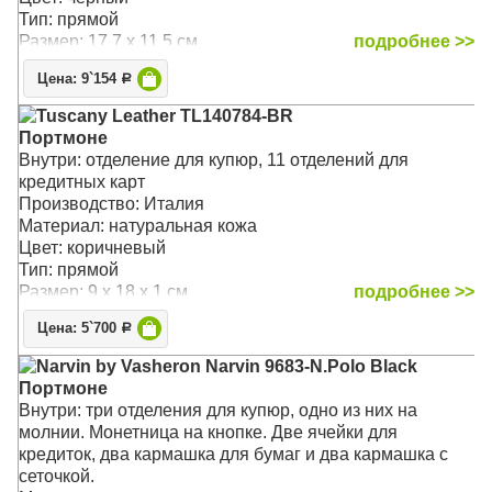
Тип: прямой
Размер: 17.7 x 11.5 см
подробнее >>
Цена: 9`154
Р
Tuscany Leather TL140784-BR
Портмоне
Внутри: отделение для купюр, 11 отделений для
кредитных карт
Производство: Италия
Материал: натуральная кожа
Цвет: коричневый
Тип: прямой
Размер: 9 x 18 x 1 см
подробнее >>
Цена: 5`700
Р
Narvin by Vasheron Narvin 9683-N.Polo Black
Портмоне
Внутри: три отделения для купюр, одно из них на
молнии. Монетница на кнопке. Две ячейки для
кредиток, два кармашка для бумаг и два кармашка с
сеточкой.