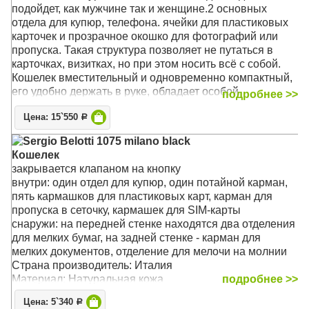
подойдет, как мужчине так и женщине.2 основных
отдела для купюр, телефона. ячейки для пластиковых
карточек и прозрачное окошко для фотографий или
пропуска. Такая структура позволяет не путаться в
карточках, визитках, но при этом носить всё с собой.
Кошелек вместительный и одновременно компактный,
его удобно держать в руке, обладает особой
подробнее >>
прочностью и надолго сохраняет привлекательный
Цена: 15`550
внешний вид даже при активном использовании.Его
Р
удобно брать с собой в командировки или
Sergio Belotti 1075 milano black
путешествия. Кошелёк из натуральной кожи послужит
Кошелек
хорошим подарком коллеге или любимому мужчине.
закрывается клапаном на кнопку
Кошелек упакован в подарочную коробку, которая
внутри: один отдел для купюр, один потайной карман,
подчеркнет премиальность подарка
пять кармашков для пластиковых карт, карман для
пропуска в сеточку, кармашек для SIM-карты
Материал: Высококачественная телячья кожа
снаружи: на передней стенке находятся два отделения
Размер: 18,5 х 9,5 х 1 см
для мелких бумаг, на задней стенке - карман для
мелких документов, отделение для мелочи на молнии
Страна производитель: Италия
Материал: Натуральная кожа
подробнее >>
Размер: 17.5 x 9 x 1.5 см
Цена: 5`340
Р