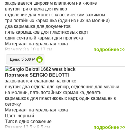
Тип: в одно сложение
закрывается широким клапаном на кнопке
Размер: 16 x 11 x 2.5 см
внутри три отдела для купюр
отделение для монет с классическим зажимом
три потайных кармашка (один из них на молнии)
два кармашка для документов
пять кармашков для пластиковых карт
один сечтатый карман для пропуска
Материал: натуральная кожа
Размер: 3 x 10 x 17 см
подробнее >>
Цена: 5`530
Р
Sergio Belotti 1662 west black
Портмоне SERGIO BELOTTI
закрывается клапаном на кнопке
внутри: два отдела для купюр, отделение для мелочи
на молнии, пять потайных кармашка, девять
кармашков для пластиковых карт, один кармашек в
сеточку
Материал: натуральная кожа
Цвет: чёрный
Тип: в одно сложение
Размер: 13.5 x 9.5 см
подробнее >>