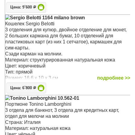
В центральной – отдел для банковских/визитных карт,
Цена: 9`600
Р
дополнительный карман с окошком. внутренний
карман и монетница на кнопке.
Sergio Belotti 1164 milano brown
Удобное портмоне из плотной кожи защитит
Кошелек Sergio Belotti
содержимое от влаги, банковские карты надежно
3 отделения для купюр, двойное отделение для монет,
фиксируются карманами.
2 больших кармана для бумаг, 10 отделений для
Изделие упаковано в фирменную коробку.
пластиковых карт (из них 1 сетчатое), кармашек для
Материал: натуральная кожа
сим-карты.
Цвет: чёрный
Сзади карман на молнии.
Тип: в одно сложение
Материал: структурированная натуральная кожа
Размер: 12 x 9.5 x 2.5 см
Цвет: коричневый
Тип: прямой
Размер: 16.6 x 10 x 3 см
подробнее >>
Цена: 6`800
Р
Tonino Lamborghini 10.562-01
Портмоне Tonino Lamborghini
3 отдела для банкнот, 3 отдела для кредитных карт,
отдел для мелочи на молнии
Страна: Италия
Материал: натуральная кожа
Цвет: чёрный