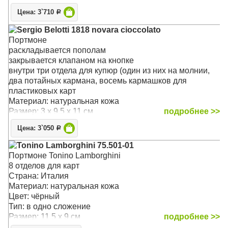
Цена: 3`710
Р
Sergio Belotti 1818 novara cioccolato
Портмоне
раскладывается пополам
закрывается клапаном на кнопке
внутри три отдела для купюр (один из них на молнии,
два потайных кармана, восемь кармашков для
пластиковых карт
Материал: натуральная кожа
Размер: 3 x 9.5 x 11 см
подробнее >>
Цена: 3`050
Р
Tonino Lamborghini 75.501-01
Портмоне Tonino Lamborghini
8 отделов для карт
Страна: Италия
Материал: натуральная кожа
Цвет: чёрный
Тип: в одно сложение
Размер: 11.5 x 9 см
подробнее >>