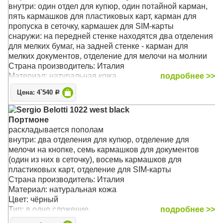
Размер: 16 x 11 x 2 cм
внутри: один отдел для купюр, один потайной карман,
пять кармашков для пластиковых карт, карман для
пропуска в сеточку, кармашек для SIM-карты
снаружи: на передней стенке находятся два отделения
для мелких бумаг, на задней стенке - карман для
мелких документов, отделение для мелочи на молнии
Страна производитель: Италия
Материал: натуральная кожа
подробнее >>
Цвет: чёрный
Цена: 4`540
Р
Тип: прямой
Размер: 17.5 x 9 x 1.5 см
Sergio Belotti 1022 west black
Портмоне
раскладывается пополам
внутри: два отделения для купюр, отделение для
мелочи на кнопке, семь кармашков для документов
(один из них в сеточку), восемь кармашков для
пластиковых карт, отделение для SIM-карты
Страна производитель: Италия
Материал: натуральная кожа
Цвет: чёрный
Тип: в одно сложение
подробнее >>
Размер: 13 х 10 х 3 см