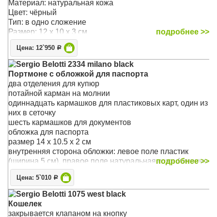
Материал: натуральная кожа
Цвет: чёрный
Тип: в одно сложение
Размер: 12 x 10 x 3 см
подробнее >>
Цена: 12`950
Р
Sergio Belotti 2334 milano black
Портмоне с обложкой для паспорта
два отделения для купюр
потайной карман на молнии
одиннадцать кармашков для пластиковых карт, один из
них в сеточку
шесть кармашков для документов
обложка для паспорта
размер 14 x 10.5 x 2 см
внутренняя сторона обложки: левое поле пластик
(ширина 5 см), правое поле натуральная кожа (ширина
подробнее >>
6,5см), на внутренней стороне обложки три кармашка
Цена: 5`010
Р
для документов
Материал: натуральная кожа
Sergio Belotti 1075 west black
Цвет: чёрный
Кошелек
Тип: в одно сложение
закрывается клапаном на кнопку