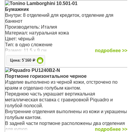
Tonino Lamborghini 10.501-01
Бумажник
Внутри: 8 отделений для кредиток, отделение для
банкнот
Производитель: Италия
Материал: натуральная кожа
Цвет: чёрный
Тип: в одно сложение
Размер: 11.5 x 9 см
подробнее >>
Цена: 5`160
Р
Piquadro PU1240B2-N
Портмоне горизонтальное черное
Изделие выполнено из черной кожи, отстрочено по
краям и отделано голубым кантом.
Переднюю часть украшает вертикальная
металлическая вставка с гравировкой Piquadro и
голубой полосой.
Внутренние отделения выполнены из кожи и украшены
голубым кантом.
В задней части портмоне расположены два отделения
для купюр.
подробнее >>