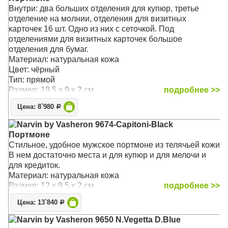
Внутри: два больших отделения для купюр, третье
отделение на молнии, отделения для визитных
карточек 16 шт. Одно из них с сеточкой. Под
отделениями для визитных карточек большое
отделения для бумаг.
Материал: натуральная кожа
Цвет: чёрный
Тип: прямой
Размер: 19,5 х 9 х 2 см
подробнее >>
Цена: 8`980
Р
Narvin by Vasheron 9674-Capitoni-Black
Портмоне
Стильное, удобное мужское портмоне из телячьей кожи
В нем достаточно места и для купюр и для мелочи и
для кредиток.
Материал: натуральная кожа
Размер: 12 х 9,5 х 2 см
подробнее >>
Цена: 13`840
Р
Narvin by Vasheron 9650 N.Vegetta D.Blue