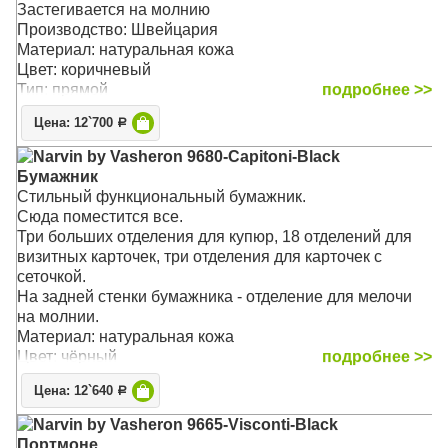
Застегивается на молнию
Производство: Швейцария
Материал: натуральная кожа
Цвет: коричневый
Тип: прямой
подробнее >>
Цена: 12`700
Р
Narvin by Vasheron 9680-Capitoni-Black
Бумажник
Стильный функциональный бумажник.
Сюда поместится все.
Три больших отделения для купюр, 18 отделений для
визитных карточек, три отделения для карточек с
сеточкой.
На задней стенки бумажника - отделение для мелочи
на молнии.
Материал: натуральная кожа
Цвет: чёрный
подробнее >>
Тип: прямой
Цена: 12`640
Р
Размер: 19 х 10 х 4 см
Narvin by Vasheron 9665-Visconti-Black
Портмоне