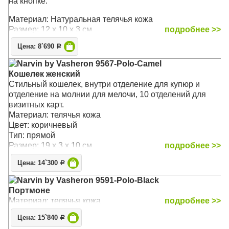
на кнопке.
Материал: Натуральная телячья кожа
Размер: 12 х 10 х 3 см
подробнее >>
Цена: 8`690
Р
Narvin by Vasheron 9567-Polo-Camel
Кошелек женский
Стильный кошелек, внутри отделение для купюр и
отделение на молнии для мелочи, 10 отделений для
визитных карт.
Материал: телячья кожа
Цвет: коричневый
Тип: прямой
Размер: 19 x 3 x 10 см
подробнее >>
Цена: 14`300
Р
Narvin by Vasheron 9591-Polo-Black
Портмоне
Материал: телячья кожа
подробнее >>
Цена: 15`840
Р