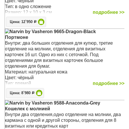
Цвет: чёрный
Тип: в одно сложение
Размер: 12 x 10 x 3 см
подробнее >>
Цена: 12`950
Р
Narvin by Vasheron 9665-Dragon-Black
Портмоне
Внутри: два больших отделения для купюр, третие
отделение на молнии, отделения для визитных
карточек 16 шт. Одно из них с сеточкой. Под
отделениями для визитных карточек большое
отделения для бумаг.
Материал: натуральная кожа
Цвет: чёрный
Тип: прямой
подробнее >>
Цена: 8`980
Р
Narvin by Vasheron 9588-Anaconda-Grey
Кошелек с молнией
Внутри два отделения,одно отделение на молнии, два
кармана с одной и другой стороны, отделения для 8
визитных или кредитных карт