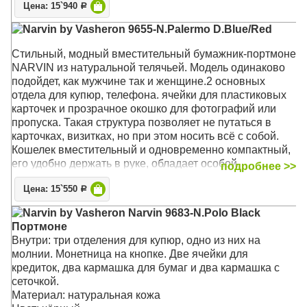
Цена: 15`940
Р
Narvin by Vasheron 9655-N.Palermo D.Blue/Red
Стильный, модный вместительный бумажник-портмоне
NARVIN из натуральной телячьей. Модель одинаково
подойдет, как мужчине так и женщине.2 основных
отдела для купюр, телефона. ячейки для пластиковых
карточек и прозрачное окошко для фотографий или
пропуска. Такая структура позволяет не путаться в
карточках, визитках, но при этом носить всё с собой.
Кошелек вместительный и одновременно компактный,
его удобно держать в руке, обладает особой
подробнее >>
прочностью и надолго сохраняет привлекательный
Цена: 15`550
внешний вид даже при активном использовании.Его
Р
удобно брать с собой в командировки или
Narvin by Vasheron Narvin 9683-N.Polo Black
путешествия. Кошелёк из натуральной кожи послужит
Портмоне
хорошим подарком коллеге или любимому мужчине.
Внутри: три отделения для купюр, одно из них на
Кошелек упакован в подарочную коробку, которая
молнии. Монетница на кнопке. Две ячейки для
подчеркнет премиальность подарка
кредиток, два кармашка для бумаг и два кармашка с
сеточкой.
Материал: Высококачественная телячья кожа
Материал: натуральная кожа
Размер: 18,5 х 9,5 х 1 см