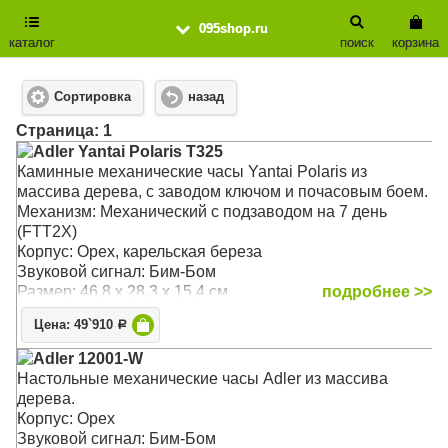
095shop.ru
каталог
поиск
корзина
Сортировка
назад
Cтраница: 1
Adler Yantai Polaris T325
Каминные механические часы Yantai Polaris из
массива дерева, с заводом ключом и почасовым боем.
Механизм: Механический с подзаводом на 7 день
(FTT2X)
Корпус: Орех, карельская береза
Звуковой сигнал: Бим-Бом
Размер: 46,8 х 28,3 х 15,4 см
подробнее >>
Цена: 49`910
Р
Adler 12001-W
Настольные механические часы Adler из массива
дерева.
Корпус: Орех
Звуковой сигнал: Бим-Бом