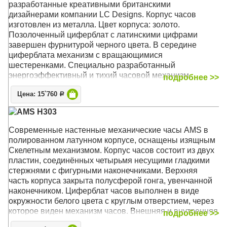
разработанные креативными британскими
дизайнерами компании LC Designs. Корпус часов
изготовлен из металла. Цвет корпуса: золото.
Позолоченный циферблат с латинскими цифрами
завершен фурнитурой черного цвета. В середине
циферблата механизм с вращающимися
шестеренками. Специально разработанный
энергоэффективный и тихий часовой механизм
подробнее >>
Настольные часы London Clock Co. разработанные
Цена: 15`760
Р
креативными британскими дизайнерами компании LC
AMS H303
Designs. Оригинальный дизайн часов был удостоен
такими наградами как iF Design Award и Reddot Award.
Современные настенные механические часы AMS в
Корпус часов изготовлен из металла. Цвет корпуса:
полированном латунном корпусе, оснащены изящным
золото. Позолоченный циферблат с латинскими
Скелетным механизмом. Корпус часов состоит из двух
цифрами завершен фурнитурой черного цвета. В
пластин, соединённых четырьмя несущими гладкими
середине циферблата механизм с вращающимися
стержнями с фигурными наконечниками. Верхняя
шестеренками. Специально разработанный
часть корпуса закрыта полусферой гонга, увенчанной
энергоэффективный и тихий часовой механизм.
наконечником. Циферблат часов выполнен в виде
Питание от батареек (приобретаются отдельно). Часы
окружности белого цвета с круглым отверстием, через
London Clock Co. поставляются в стильной фирменной
которое виден механизм часов. Внешняя и внутренняя
подробнее >>
упаковке, с подробной инструкцией по эксплуатации и
границы циферблата окаймлены латунными ободками.
гарантийным талоном.