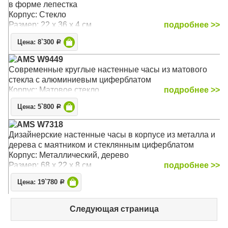
в форме лепестка
Корпус: Стекло
Размер: 22 х 36 х 4 см
подробнее >>
Цена: 8`300
Р
AMS W9449
Современные круглые настенные часы из матового
стекла c алюминиевым циферблатом
Корпус: Матовое стекло
подробнее >>
Цена: 5`800
Р
AMS W7318
Дизайнерские настенные часы в корпусе из металла и
дерева с маятником и стеклянным циферблатом
Корпус: Металлический, дерево
Размер: 68 х 22 х 8 см
подробнее >>
Цена: 19`780
Р
Следующая страница