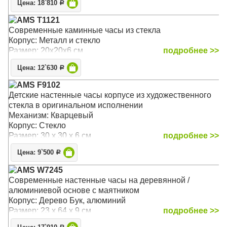
Цена: 18`810
На циферблате находятся римские цифры чёрного
Р
Механизм: Кварцевый
цвета. Фигурные центральные стрелки часов и минут
Корпус: Металл, стекло
AMS T1121
также выполнены в чёрном цвете
Размер: 14 х 12 х 6 см
Современные каминные часы из стекла
Корпус: Металл и стекло
Механизм: Механический Скелетон
Размер: 20х20х6 см
подробнее >>
Корпус: Полированная латунь
Звуковой сигнал:
Гонг
Цена: 12`630
Р
Размер: 62 х 15 х 10 (без учёта маятника и гирь)
AMS F9102
Детские настенные часы корпусе из художественного
стекла в оригинальном исполнении
Механизм: Кварцевый
Корпус: Стекло
Размер: 30 х 30 х 6 см
подробнее >>
Цена: 9`500
Р
AMS W7245
Современные настенные часы на деревянной /
алюминиевой основе с маятником
Корпус: Дерево Бук, алюминий
Размер: 23 х 64 х 9 см
подробнее >>