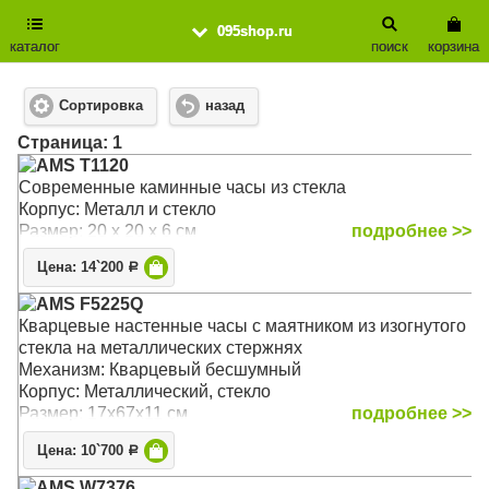
095shop.ru
каталог
поиск
корзина
Сортировка
назад
Cтраница: 1
AMS T1120
Современные каминные часы из стекла
Корпус: Металл и стекло
Размер: 20 х 20 х 6 см
подробнее >>
Цена: 14`200
Р
AMS F5225Q
Кварцевые настенные часы с маятником из изогнутого
стекла на металлических стержнях
Механизм: Кварцевый бесшумный
Корпус: Металлический, стекло
Размер: 17х67х11 см
подробнее >>
Цена: 10`700
Р
AMS W7376