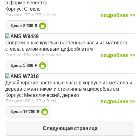
в форме лепестка
Корпус: Стекло
Размер: 22 х 36 х 4 см
подробнее >>
Цена: 8`300
Р
AMS W9449
Современные круглые настенные часы из матового
стекла c алюминиевым циферблатом
Корпус: Матовое стекло
подробнее >>
Цена: 5`800
Р
AMS W7318
Дизайнерские настенные часы в корпусе из металла и
дерева с маятником и стеклянным циферблатом
Корпус: Металлический, дерево
Размер: 68 х 22 х 8 см
подробнее >>
Цена: 19`780
Р
Следующая страница