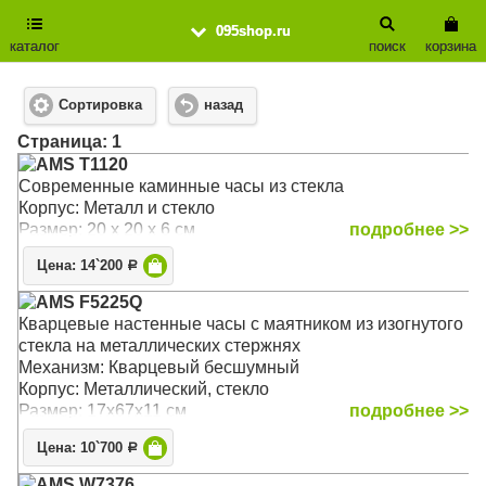
095shop.ru
каталог
поиск
корзина
Сортировка
назад
Cтраница: 1
AMS T1120
Современные каминные часы из стекла
Корпус: Металл и стекло
Размер: 20 х 20 х 6 см
подробнее >>
Цена: 14`200
Р
AMS F5225Q
Кварцевые настенные часы с маятником из изогнутого
стекла на металлических стержнях
Механизм: Кварцевый бесшумный
Корпус: Металлический, стекло
Размер: 17х67х11 см
подробнее >>
Цена: 10`700
Р
AMS W7376