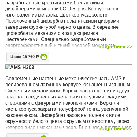
разработанные креативными британскими
дизайнерами компании LC Designs. Корпус часов
изготовлен из металла. Цвет корпуса: золото.
Позолоченный циферблат с латинскими цифрами
завершен фурнитурой черного цвета. В середине
циферблата механизм с вращающимися
шестеренками. Специально разработанный
энергоэффективный и тихий часовой механизм
подробнее >>
Настольные часы London Clock Co. разработанные
Цена: 15`760
Р
креативными британскими дизайнерами компании LC
AMS H303
Designs. Оригинальный дизайн часов был удостоен
такими наградами как iF Design Award и Reddot Award.
Современные настенные механические часы AMS в
Корпус часов изготовлен из металла. Цвет корпуса:
полированном латунном корпусе, оснащены изящным
золото. Позолоченный циферблат с латинскими
Скелетным механизмом. Корпус часов состоит из двух
цифрами завершен фурнитурой черного цвета. В
пластин, соединённых четырьмя несущими гладкими
середине циферблата механизм с вращающимися
стержнями с фигурными наконечниками. Верхняя
шестеренками. Специально разработанный
часть корпуса закрыта полусферой гонга, увенчанной
энергоэффективный и тихий часовой механизм.
наконечником. Циферблат часов выполнен в виде
Питание от батареек (приобретаются отдельно). Часы
окружности белого цвета с круглым отверстием, через
London Clock Co. поставляются в стильной фирменной
которое виден механизм часов. Внешняя и внутренняя
подробнее >>
упаковке, с подробной инструкцией по эксплуатации и
границы циферблата окаймлены латунными ободками.
гарантийным талоном.