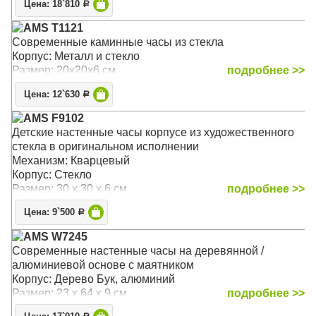
Цена: 18`810
На циферблате находятся римские цифры чёрного
Р
Механизм: Кварцевый
цвета. Фигурные центральные стрелки часов и минут
Корпус: Металл, стекло
AMS T1121
также выполнены в чёрном цвете
Размер: 14 х 12 х 6 см
Современные каминные часы из стекла
Корпус: Металл и стекло
Механизм: Механический Скелетон
Размер: 20х20х6 см
подробнее >>
Корпус: Полированная латунь
Звуковой сигнал:
Гонг
Цена: 12`630
Р
Размер: 62 х 15 х 10 (без учёта маятника и гирь)
AMS F9102
Детские настенные часы корпусе из художественного
стекла в оригинальном исполнении
Механизм: Кварцевый
Корпус: Стекло
Размер: 30 х 30 х 6 см
подробнее >>
Цена: 9`500
Р
AMS W7245
Современные настенные часы на деревянной /
алюминиевой основе с маятником
Корпус: Дерево Бук, алюминий
Размер: 23 х 64 х 9 см
подробнее >>