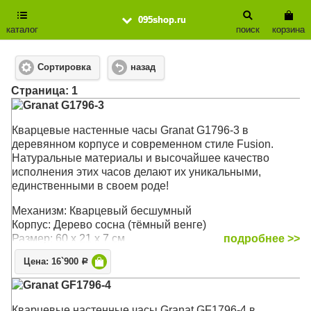
095shop.ru
каталог
поиск
корзина
Сортировка
назад
Cтраница: 1
Granat G1796-3
Кварцевые настенные часы Granat G1796-3 в
деревянном корпусе и современном стиле Fusion.
Натуральные материалы и высочайшее качество
исполнения этих часов делают их уникальными,
единственными в своем роде!
Механизм: Кварцевый бесшумный
Корпус: Дерево сосна (тёмный венге)
Размер: 60 х 21 х 7 см
подробнее >>
Цена: 16`900
Р
Granat GF1796-4
Кварцевые настенные часы Granat GF1796-4 в