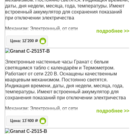
даты, дня недели, месяца, года, температуры. Имеют
встроенный аккумулятор для сохранения показаний
при отключении электричества
Механизм: Электронный, от сети
подробнее >>
Корпус: Пластик
Размер: 40 x 20 x 4,2 см
Цена: 12`200
Р
Granat C-2515T-B
Электронные настенные часы Гранат с белым
светящимся табло с календарём и Термометром.
Работают от сети 220 В. Оснащены качественным
кварцевым механизмом. Постоянно светятся.
Индикация времени, даты, дня недели, месяца, года,
температуры. Имеют встроенный аккумулятор для
сохранения показаний при отключении электричества
Механизм: Электронный, от сети
подробнее >>
Корпус: Пластик
Размер: 40 x 20 x 4,2 см
Цена: 13`400
Р
Granat C-2515-B