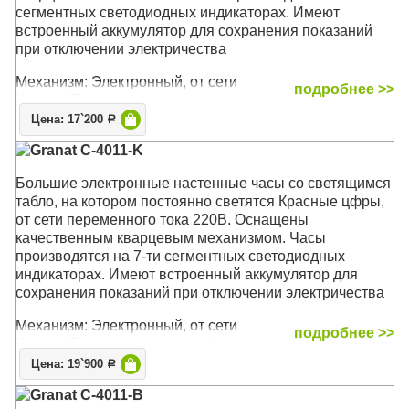
сегментных светодиодных индикаторах. Имеют
встроенный аккумулятор для сохранения показаний
при отключении электричества
Механизм: Электронный, от сети
подробнее >>
Корпус: Пластик
Размер: 51,6 x 18 x 4,2 см
Цена: 17`200
Р
Granat C-4011-K
Большие электронные настенные часы со светящимся
табло, на котором постоянно светятся Красные цфры,
от сети переменного тока 220В. Оснащены
качественным кварцевым механизмом. Часы
производятся на 7-ти сегментных светодиодных
индикаторах. Имеют встроенный аккумулятор для
сохранения показаний при отключении электричества
Механизм: Электронный, от сети
подробнее >>
Корпус: Высококачественный пластик
Размер: 88 x 36 x 4,2 см
Цена: 19`900
Р
Granat C-4011-B