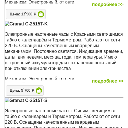
Механизм: Электронный, от сети
подробнее >>
Корпус: Пластик
Размер: 40 x 20 x 4,2 см
Цена: 13`900
Р
Granat C-2515T-K
Электронные настенные часы с Красными светящимся
табло с календарём и Термометром. Работают от сети
220 В. Оснащены качественным кварцевым
механизмом. Постоянно светятся. Индикация времени,
даты, дня недели, месяца, года, температуры. Имеют
встроенный аккумулятор для сохранения показаний
при отключении электричества
Механизм: Электронный, от сети
подробнее >>
Корпус: Пластик
Размер: 40 x 20 x 4,2 см
Цена: 9`700
Р
Granat C-2515T-S
Электронные настенные часы с Синим светящимся
табло с календарём и Термометром. Работают от сети
220 В. Оснащены качественным кварцевым
механизмом. Постоянно светятся. Индикация времени,