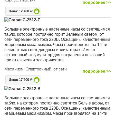
Корпус: Пластик
подробнее >>
Размер: 40 x 20 x 4,2 см
Цена: 12`400
Р
Granat C-2512-Z
Большие электронные настенные часы со светящимся
табло, которое постоянно горит Зелёным светом, от
сети переменного тока 220В. Оснащены качественным
кварцевым механизмом. Часы производятся на 14-ти
сегментных светодиодных индикаторах. Имеют
встроенный аккумулятор для сохранения показаний
при отключении электричества
Механизм: Электронный, от сети
подробнее >>
Корпус: Пластик
Размер: 51,6 x 18 x 4,2 см
Цена: 17`500
Р
Granat C-2512-B
Большие электронные настенные часы со светящимся
табло, на котором постоянно светятся Белые цфры, от
сети переменного тока 220В. Оснащены качественным
кварцевым механизмом. Часы производятся на 14-ти