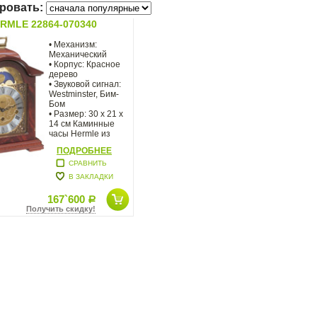
ровать:
RMLE 22864-070340
• Механизм:
Механический
• Корпус: Красное
дерево
• Звуковой сигнал:
Westminster, Бим-
Бом
• Размер: 30 х 21 х
14 см Каминные
часы Hermle из
отборной
ПОДРОБНЕЕ
древесины
СРАВНИТЬ
В ЗАКЛАДКИ
167`600
Р
Получить скидку!