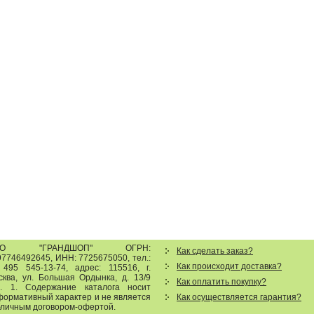
ОО "ГРАНДШОП"
ОГРН:
Как сделать заказ?
7746492645, ИНН: 7725675050, тел.:
Как происходит доставка?
 495 545-13-74
,
адрес:
115516
,
г.
сква
,
ул. Большая Ордынка, д. 13/9
Как оплатить покупку?
р. 1
.
Содержание каталога носит
формативный характер и не является
Как осуществляется гарантия?
бличным договором-офертой.