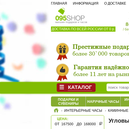
ГЛАВНАЯ
ИНФОРМАЦИЯ
О ДОСТАВКЕ
магазин подарков и часов
8
ДОСТАВКА ПО ВСЕЙ РОССИИ ОТ 0 р.
/ б
КАТАЛОГ
ПОДАРКИ И
И
НАРУЧНЫЕ ЧАСЫ
СУВЕНИРЫ
ИНТЕРЬЕРНЫЕ ЧАСЫ
КАМИННЫЕ
ЦЕНА:
Угловы
от
до
Р