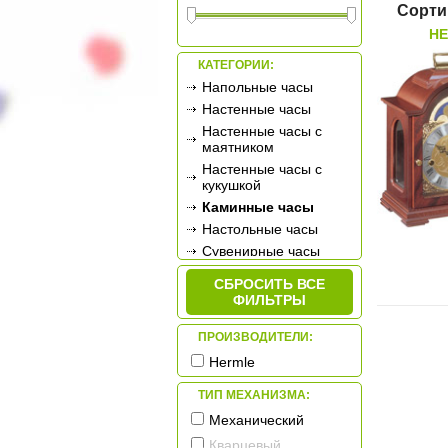
Сорти
HE
КАТЕГОРИИ:
Напольные часы
Настенные часы
Настенные часы с
маятником
Настенные часы с
кукушкой
Каминные часы
Настольные часы
Сувенирные часы
Будильники
СБРОСИТЬ ВСЕ
Метеостанции
ФИЛЬТРЫ
ПРОИЗВОДИТЕЛИ:
Hermle
ТИП МЕХАНИЗМА:
Механический
Кварцевый