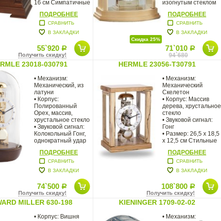
16 см Симпатичные
изогнутым стеклом
каминные
двери
ПОДРОБНЕЕ
ПОДРОБНЕЕ
СРАВНИТЬ
СРАВНИТЬ
В ЗАКЛАДКИ
В ЗАКЛАДКИ
Скидка 25%
55`920
71`010
Р
Р
Получить скидку!
94`680
RMLE 23018-030791
HERMLE 23056-T30791
• Механизм:
• Механизм:
Механический, из
Механический
латуни
Скелетон
• Корпус:
• Корпус: Массив
Полированный
дерева, хрустальное
Орех, массив,
стекло
хрустальное стекло
• Звуковой сигнал:
• Звуковой сигнал:
Гонг
Колокольный Гонг,
• Размер: 26,5 х 18,5
однократный удар
х 12,5 см Стильные
каждый
дизайнерские
ПОДРОБНЕЕ
ПОДРОБНЕЕ
СРАВНИТЬ
СРАВНИТЬ
В ЗАКЛАДКИ
В ЗАКЛАДКИ
74`500
108`800
Р
Р
Получить скидку!
Получить скидку!
ARD MILLER 630-198
KIENINGER 1709-02-02
• Корпус: Вишня
• Механизм: