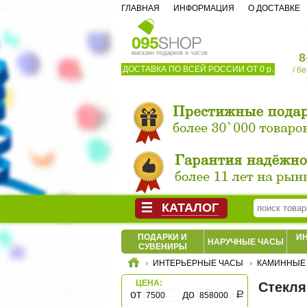
ГЛАВНАЯ
ИНФОРМАЦИЯ
О ДОСТАВКЕ
магазин подарков и часов
8
ДОСТАВКА ПО ВСЕЙ РОССИИ ОТ 0 р.
/ б
КАТАЛОГ
ПОДАРКИ И
И
НАРУЧНЫЕ ЧАСЫ
СУВЕНИРЫ
ИНТЕРЬЕРНЫЕ ЧАСЫ
КАМИННЫЕ
ЦЕНА:
Стекл
от
до
Р