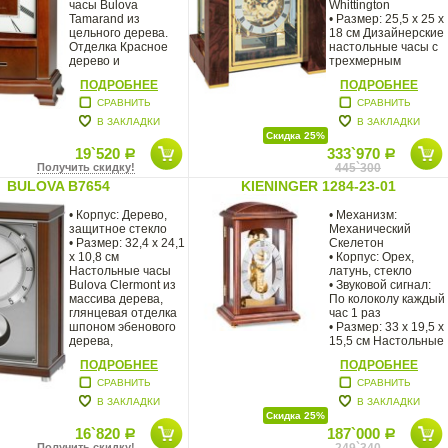
часы Bulova
Whittington
Tamarand из
• Размер: 25,5 x 25 x
цельного дерева.
18 см Дизайнерские
Отделка Красное
настольные часы с
дерево и
трехмерным
позолоченные
кубическим
ПОДРОБНЕЕ
ПОДРОБНЕЕ
элементы
корпусом
СРАВНИТЬ
СРАВНИТЬ
В ЗАКЛАДКИ
В ЗАКЛАДКИ
Скидка 25%
19`520
333`970
Р
Р
Получить скидку!
445`300
BULOVA B7654
KIENINGER 1284-23-01
• Корпус: Дерево,
• Механизм:
защитное стекло
Механический
• Размер: 32,4 x 24,1
Скелетон
x 10,8 см
• Корпус: Орех,
Настольные часы
латунь, стекло
Bulova Clermont из
• Звуковой сигнал:
массива дерева,
По колоколу каждый
глянцевая отделка
час 1 раз
шпоном эбенового
• Размер: 33 х 19,5 х
дерева,
15,5 см Настольные
полированные
ПОДРОБНЕЕ
ПОДРОБНЕЕ
СРАВНИТЬ
СРАВНИТЬ
В ЗАКЛАДКИ
В ЗАКЛАДКИ
Скидка 25%
16`820
187`000
Р
Р
Получить скидку!
249`340