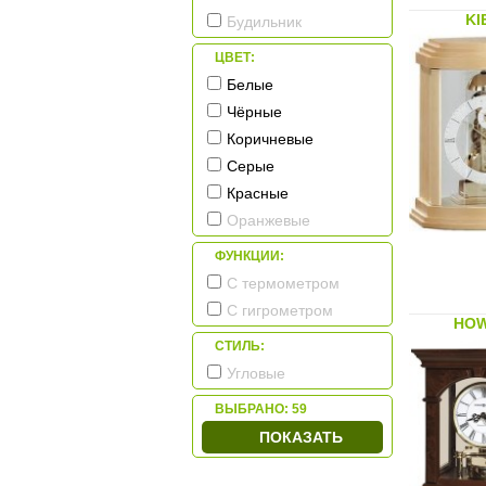
KI
Будильник
ЦВЕТ:
Белые
Чёрные
Коричневые
Серые
Красные
Оранжевые
ФУНКЦИИ:
С термометром
С гигрометром
HOW
СТИЛЬ:
Угловые
ВЫБРАНО:
59
ПОКАЗАТЬ