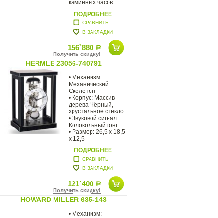
каминных часов
Howard Miller
ПОДРОБНЕЕ
GRANT изготовлен
СРАВНИТЬ
В ЗАКЛАДКИ
156`880
Р
Получить скидку!
HERMLE 23056-740791
• Механизм:
Механический
Скелетон
• Корпус: Массив
дерева Чёрный,
хрустальное стекло
• Звуковой сигнал:
Колокольный гонг
• Размер: 26,5 х 18,5
х 12,5
ПОДРОБНЕЕ
СРАВНИТЬ
В ЗАКЛАДКИ
121`400
Р
Получить скидку!
HOWARD MILLER 635-143
• Механизм: