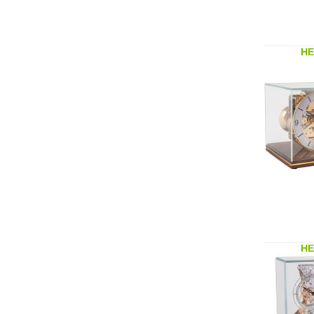
HE
HE