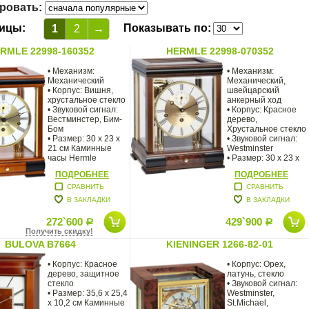
ровать:
ицы:
Показывать по:
1
2
→
RMLE 22998-160352
HERMLE 22998-070352
• Механизм:
• Механизм:
Механический
Механический,
• Корпус: Вишня,
швейцарский
хрустальное стекло
анкерный ход
• Звуковой сигнал:
• Корпус: Красное
Вестминстер, Бим-
дерево,
Бом
Хрустальное стекло
• Размер: 30 х 23 х
• Звуковой сигнал:
21 см Каминные
Westminster
часы Hermle
• Размер: 30 х 23 х
Bergamo.
21 см
ПОДРОБНЕЕ
ПОДРОБНЕЕ
СРАВНИТЬ
СРАВНИТЬ
В ЗАКЛАДКИ
В ЗАКЛАДКИ
272`600
429`900
Р
Р
Получить скидку!
BULOVA B7664
KIENINGER 1266-82-01
• Корпус: Красное
• Корпус: Орех,
дерево, защитное
латунь, стекло
стекло
• Звуковой сигнал:
• Размер: 35,6 х 25,4
Westminster,
х 10,2 см Каминные
St.Michael,