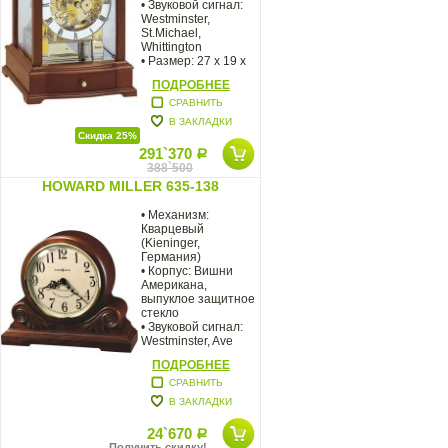
• Звуковой сигнал:
Westminster,
St.Michael,
Whittington
• Размер: 27 x 19 x
16,5 см Настольные
ПОДРОБНЕЕ
механические
СРАВНИТЬ
В ЗАКЛАДКИ
Скидка 25%
291`370
Р
388`500
HOWARD MILLER 635-138
• Механизм:
Кварцевый
(Kieninger,
Германия)
• Корпус: Вишни
Американа,
выпуклое защитное
стекло
• Звуковой сигнал:
Westminster, Ave
Maria
ПОДРОБНЕЕ
• Размер: 31 х 27 х
13 см
СРАВНИТЬ
В ЗАКЛАДКИ
24`670
Р
Получить скидку!