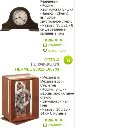
Кварцевый
• Корпус:
Хэмптонская Вишня
(Hampton Cherry),
выпуклое
хрустальное стекло
• Размер: 35 х 21 х 8
см Деревянные
каминные часы
Howard Miller
ПОДРОБНЕЕ
'HUMPHREY'
СРАВНИТЬ
В ЗАКЛАДКИ
9`370
Р
Получить скидку!
HERMLE 23011-160791
• Механизм:
Механический
Скелетон
• Корпус: Вишня,
массив, хрустальное
стекло
• Звуковой сигнал:
Гонг
• Размер: 26 х 18 х
14 см Стильные
дизайнерские
ПОДРОБНЕЕ
СРАВНИТЬ