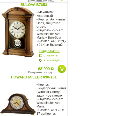
BULOVA B7653
• Механизм:
Кварцевый
• Корпус: Античный
Орех, защитное
стекло
• Звуковой сигнал:
Westminster, Ave
Maria + Бим-бом
• Размер: 44,5 x 29,2
x 11,4 см Высокий
корпус
ПОДРОБНЕЕ
СРАВНИТЬ
В ЗАКЛАДКИ
68`900
Р
Получить скидку!
HOWARD MILLER 630-181
• Корпус:
Виндзорская Вишня
(Windsor Cherry),
защитное стекло
• Звуковой сигнал:
Westminster, Ave
Maria
• Размер: 46 х 28 х
17 см Корпус