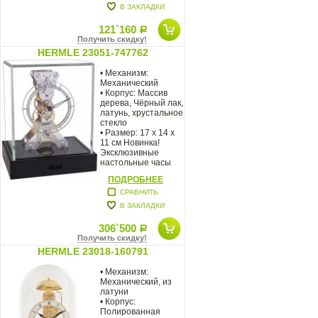
В ЗАКЛАДКИ
121`160
Р
Получить скидку!
HERMLE 23051-747762
• Механизм:
Механический
• Корпус: Массив
дерева, Чёрный лак,
латунь, хрустальное
стекло
• Размер: 17 х 14 х
11 см Новинка!
Эксклюзивные
настольные часы
ПОДРОБНЕЕ
СРАВНИТЬ
В ЗАКЛАДКИ
306`500
Р
Получить скидку!
HERMLE 23018-160791
• Механизм:
Механический, из
латуни
• Корпус:
Полированная