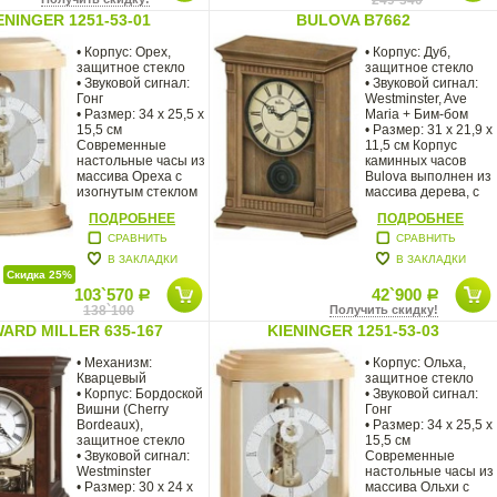
ENINGER 1251-53-01
BULOVA B7662
• Корпус: Орех,
• Корпус: Дуб,
защитное стекло
защитное стекло
• Звуковой сигнал:
• Звуковой сигнал:
Гонг
Westminster, Ave
• Размер: 34 x 25,5 x
Maria + Бим-бом
15,5 см
• Размер: 31 x 21,9 x
Современные
11,5 см Корпус
настольные часы из
каминных часов
массива Ореха с
Bulova выполнен из
изогнутым стеклом
массива дерева, с
двери
ПОДРОБНЕЕ
ПОДРОБНЕЕ
СРАВНИТЬ
СРАВНИТЬ
В ЗАКЛАДКИ
В ЗАКЛАДКИ
Скидка 25%
103`570
42`900
Р
Р
138`100
Получить скидку!
ARD MILLER 635-167
KIENINGER 1251-53-03
• Механизм:
• Корпус: Ольха,
Кварцевый
защитное стекло
• Корпус: Бордоской
• Звуковой сигнал:
Вишни (Cherry
Гонг
Bordeaux),
• Размер: 34 x 25,5 x
защитное стекло
15,5 см
• Звуковой сигнал:
Современные
Westminster
настольные часы из
• Размер: 30 х 24 х
массива Ольхи с