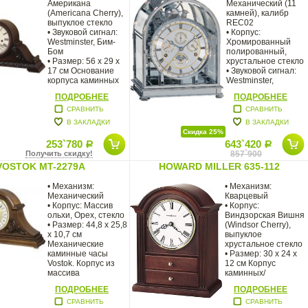
Американа
Механический (11
(Americana Cherry),
камней), калибр
выпуклое стекло
REC02
• Звуковой сигнал:
• Корпус:
Westminster, Бим-
Хромированный
Бом
полированный,
• Размер: 56 х 29 х
хрустальное стекло
17 см Основание
• Звуковой сигнал:
корпуса каминных
Westminster,
часов Howard Miller
St.Michael,
ПОДРОБНЕЕ
ПОДРОБНЕЕ
Whittington
•
СРАВНИТЬ
СРАВНИТЬ
В ЗАКЛАДКИ
В ЗАКЛАДКИ
Скидка 25%
253`780
643`420
Р
Р
Получить скидку!
857`900
VOSTOK MT-2279A
HOWARD MILLER 635-112
• Механизм:
• Механизм:
Механический
Кварцевый
• Корпус: Массив
• Корпус:
ольхи, Орех, стекло
Виндзорская Вишня
• Размер: 44,8 х 25,8
(Windsor Cherry),
х 10,7 см
выпуклое
Механические
хрустальное стекло
каминные часы
• Размер: 30 х 24 х
Vostok. Корпус из
12 см Корпус
массива
каминных/
натурального
настольных часов
ПОДРОБНЕЕ
ПОДРОБНЕЕ
Howard
СРАВНИТЬ
СРАВНИТЬ