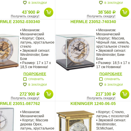
В ЗАКЛАДКИ
В ЗАКЛАДКИ
43`900
38`560
Р
Р
Получить скидку!
Получить скидку!
RMLE 23052-030340
HERMLE 23052-740340
• Механизм:
• Механизм:
Механический
Механический
• Корпус: Орех,
• Корпус: Массив,
латунь, хрустальное
Чёрный лак, никель,
стекло
хрустальное стекло
• Звуковой сигнал:
• Звуковой сигнал:
Westminster, Бим-
Westminster, Бим-
Бом
Бом
• Размер: 17 х 17 х
• Размер: 18,5 х 17 х
18,5 см Новинка!
17 см Новинка!
Стильные
ПОДРОБНЕЕ
ПОДРОБНЕЕ
СРАВНИТЬ
СРАВНИТЬ
В ЗАКЛАДКИ
В ЗАКЛАДКИ
272`900
217`100
Р
Р
Получить скидку!
Получить скидку!
RMLE 23051-087762
KIENINGER 1240-06-05
• Механизм:
• Корпус: Стекло,
Механический
латунь с пoзолотой
• Корпус: Массив
• Звуковой сигнал:
дерева Орех,
Westminster,
латунь, хрустальное
St.Michael,