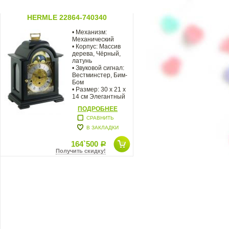
HERMLE 22864-740340
• Механизм:
Механический
• Корпус: Массив
дерева, Чёрный,
латунь
• Звуковой сигнал:
Вестминстер, Бим-
Бом
• Размер: 30 х 21 х
14 см Элегантный
корпус
ПОДРОБНЕЕ
СРАВНИТЬ
В ЗАКЛАДКИ
164`500
Р
Получить скидку!