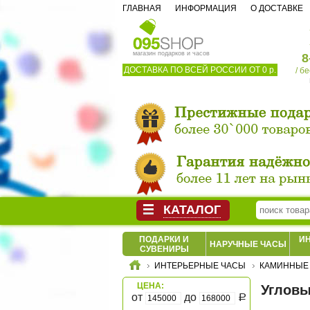
ГЛАВНАЯ
ИНФОРМАЦИЯ
О ДОСТАВКЕ
магазин подарков и часов
8
ДОСТАВКА ПО ВСЕЙ РОССИИ ОТ 0 р.
/ б
КАТАЛОГ
ПОДАРКИ И
И
НАРУЧНЫЕ ЧАСЫ
СУВЕНИРЫ
ИНТЕРЬЕРНЫЕ ЧАСЫ
КАМИННЫЕ
ЦЕНА:
Угловы
от
до
Р