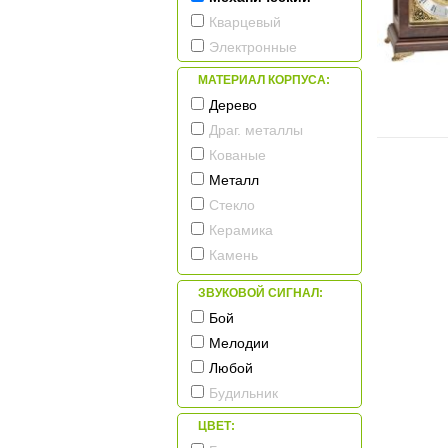
Кварцевый
Электронные
МАТЕРИАЛ КОРПУСА:
Дерево
Драг. металлы
Кованые
Металл
Стекло
Керамика
Камень
Пластик
ЗВУКОВОЙ СИГНАЛ:
Бой
Мелодии
Любой
Будильник
ЦВЕТ: