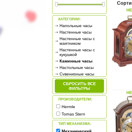
Сорти
HE
КАТЕГОРИИ:
Напольные часы
Настенные часы
Настенные часы с
маятником
Настенные часы с
кукушкой
Каминные часы
Настольные часы
Сувенирные часы
Будильники
СБРОСИТЬ ВСЕ
Метеостанции
ФИЛЬТРЫ
HE
ПРОИЗВОДИТЕЛИ:
Hermle
Tomas Stern
ТИП МЕХАНИЗМА:
Механический