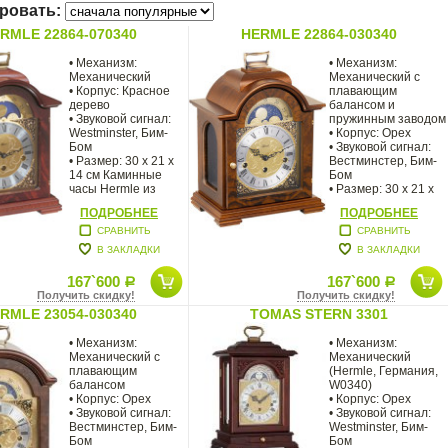
ровать:
RMLE 22864-070340
HERMLE 22864-030340
• Механизм:
• Механизм:
Механический
Механический с
• Корпус: Красное
плавающим
дерево
балансом и
• Звуковой сигнал:
пружинным заводом
Westminster, Бим-
• Корпус: Орех
Бом
• Звуковой сигнал:
• Размер: 30 х 21 х
Вестминстер, Бим-
14 см Каминные
Бом
часы Hermle из
• Размер: 30 х 21 х
отборной
14 см
ПОДРОБНЕЕ
ПОДРОБНЕЕ
древесины
СРАВНИТЬ
СРАВНИТЬ
В ЗАКЛАДКИ
В ЗАКЛАДКИ
167`600
167`600
Р
Р
Получить скидку!
Получить скидку!
RMLE 23054-030340
TOMAS STERN 3301
• Механизм:
• Механизм:
Механический с
Механический
плавающим
(Hermle, Германия,
балансом
W0340)
• Корпус: Орех
• Корпус: Орех
• Звуковой сигнал:
• Звуковой сигнал:
Вестминстер, Бим-
Westminster, Бим-
Бом
Бом