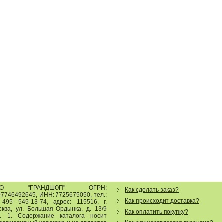
ОО "ГРАНДШОП"
ОГРН:
Как сделать заказ?
7746492645, ИНН: 7725675050, тел.:
Как происходит доставка?
 495 545-13-74
,
адрес:
115516
,
г.
сква
,
ул. Большая Ордынка, д. 13/9
Как оплатить покупку?
р. 1
.
Содержание каталога носит