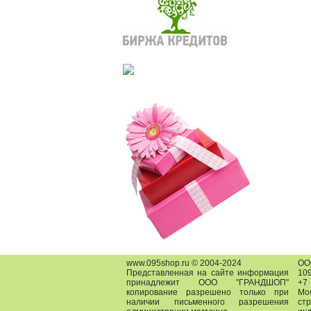
www.095shop.ru © 2004-2024
О
Представленная на сайте информация
109
принадлежит ООО "ГРАНДШОП"
+7
копирование разрешено только при
Мо
наличии письменного разрешения
ст