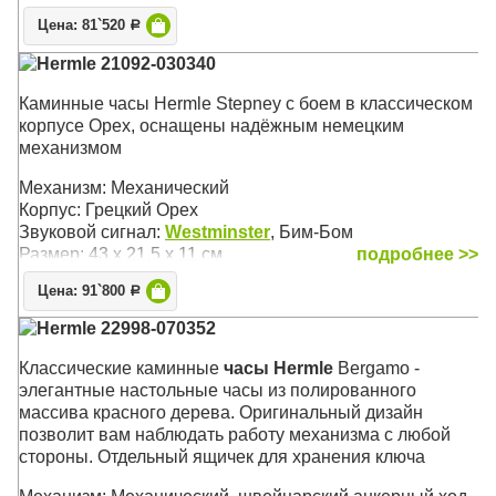
Звуковой сигнал:
Westminster
,
Ave Maria
, Бим-Бом
Размер: 47 х 25 х 13 см
Цена: 81`520
Р
Hermle 21092-030340
Каминные часы Hermle Stepney с боем в классическом
корпусе Орех, оснащены надёжным немецким
механизмом
Механизм: Механический
Корпус: Грецкий Орех
Звуковой сигнал:
Westminster
, Бим-Бом
Размер: 43 х 21,5 х 11 см
подробнее >>
Цена: 91`800
Р
Hermle 22998-070352
Классические каминные
часы Hermle
Bergamo -
элегантные настольные часы из полированного
массива красного дерева. Оригинальный дизайн
позволит вам наблюдать работу механизма с любой
стороны. Отдельный ящичек для хранения ключа