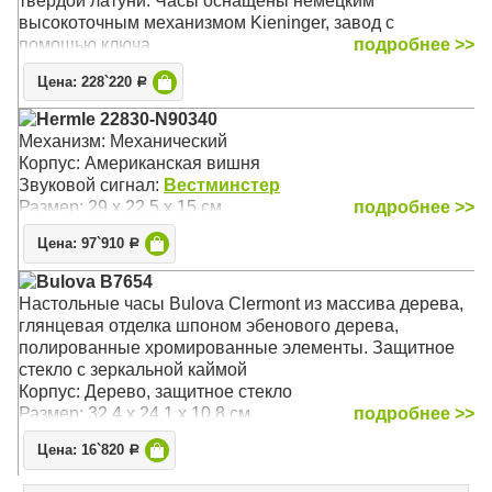
твердой латуни. Часы оснащены немецким
высокоточным механизмом Kieninger, завод с
помощью ключа
подробнее >>
Механизм: Механический пружинный (Kieninger)
Цена: 228`220
Р
Корпус: Йоркширский Дуб (Oak Yorkshire)
Звуковой сигнал:
Westminster
, Бим-Бом
Hermle 22830-N90340
Размер: 44 х 27 х 17 см
Механизм: Механический
Корпус: Американская вишня
Звуковой сигнал:
Вестминстер
Размер: 29 х 22,5 х 15 см
подробнее >>
Цена: 97`910
Р
Bulova B7654
Настольные часы Bulova Clermont из массива дерева,
глянцевая отделка шпоном эбенового дерева,
полированные хромированные элементы. Защитное
стекло с зеркальной каймой
Корпус: Дерево, защитное стекло
Размер: 32,4 x 24,1 x 10,8 см
подробнее >>
Цена: 16`820
Р