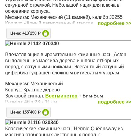
секундной стрелкой. Небольшой ящик для ключа в
основании корпуса.
Механизм: Механический (11 камней), калибр J0255
Корпус: Чёрный лакированный массив,
подробнее >>
хромированная латунь
Цена: 413`250
Р
Звуковой сигнал:
Westminster
, St.Michael, Whittington
Размер: 34 x 25,5 x 18,5 см
Hermle 21142-070340
Впечатляющие выразительные каминные часы Acton
выполнены из массива дерева и шпона отборных
пород, с латунными ножками. Элегантный латунный
циферблат украшен сложным витиеватым узорам
Механизм: Механический
Корпус: Красное дерево
Звуковой сигнал:
Вестминстер
+ Бим-Бом
Размер: 46 х 23 х 11 см
подробнее >>
Цена: 155`400
Р
Hermle 21116-030340
Классические каминные часы Hermle Queensway из
массива отобранных лиственных пород, с