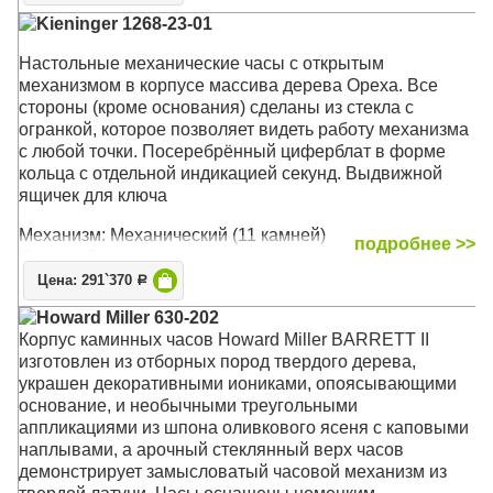
Kieninger 1268-23-01
Настольные механические часы с открытым
механизмом в корпусе массива дерева Ореха. Все
стороны (кроме основания) сделаны из стекла с
огранкой, которое позволяет видеть работу механизма
с любой точки. Посеребрённый циферблат в форме
кольца с отдельной индикацией секунд. Выдвижной
ящичек для ключа
Механизм: Механический (11 камней)
подробнее >>
Корпус: Орех, латунь, стекло
Звуковой сигнал:
Westminster
, St.Michael, Whittington
Цена: 291`370
Р
Размер: 27 x 19 x 16,5 см
Howard Miller 630-202
Корпус каминных часов Howard Miller BARRETT II
изготовлен из отборных пород твердого дерева,
украшен декоративными иониками, опоясывающими
основание, и необычными треугольными
аппликациями из шпона оливкового ясеня с каповыми
наплывами, а арочный стеклянный верх часов
демонстрирует замысловатый часовой механизм из