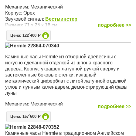
Механизм: Механический
Корпус: Орех
Звуковой сигнал:
Вестминстер
Размер: 71 х 25 х 16 см
подробнее >>
Цена: 122`400
Р
Hermle 22864-070340
Каминные часы Hermle из отборной древесины c
искусно сделанной отделкой из шпона красного
дерева. Корпус украшен латунной ручкой сверху и
застекленные боковые стенки, изящный
металлический циферблат с литой латунной отделкой
углов и лунным календарем, демонстрирующий фазы
луны
Механизм: Механический
подробнее >>
Корпус: Красное дерево
Звуковой сигнал:
Westminster
, Бим-Бом
Цена: 167`600
Р
Размер: 30 х 21 х 14 см
Hermle 22848-070352
Каминные часы Hermle в традиционном Английском