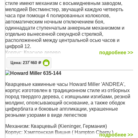
стиле имеют механизм с восьмидневным заводом,
мелодией Вестминстер, звучащей каждую четверть
часа при помощи 4 полированных колоколов,
автоматическим ночным отключением боя,
одиннадцати ступенчатым анкерным механизмом и
отдельно вынесенной секундной стрелкой,
расположенной между центральной осью часов и
цифрой 12.
Корпус: Красное дерево
подробнее >>
Звуковой сигнал:
Вестминстер
Цена: 237`460
Р
Размер: 43 х 29,5 х 24,5 см
Howard Miller 635-144
Кварцевые каминные часы Howard Miller 'ANDREA',
корпус изготовлен в традиционном стиле из отборных
пород твердого дерева, с изящными изгибами, резной
молдинг, опоясывающий основание, а также ободок
циферблата и боковые аппликации, украшенные
резными узорами в виде лепестков
Механизм: Кварцевый (Kieninger, Германия)
Корпус: Хэмптонская Вишня ( Hampton Cherry )
подробнее >>