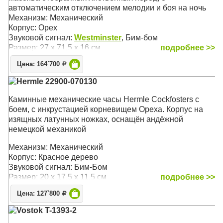
автоматическим отключением мелодии и боя на ночь
Механизм: Механический
Корпус: Орех
Звуковой сигнал:
Westminster
, Бим-бом
Размер: 27 х 71,5 х 16 см
подробнее >>
Цена: 164`700
Р
Hermle 22900-070130
Каминные механические часы Hermle Cockfosters с
боем, с инкрустацией корневищем Ореха. Корпус на
изящных латунных ножках, оснащён андёжной
немецкой механикой
Механизм: Механический
Корпус: Красное дерево
Звуковой сигнал: Бим-Бом
Размер: 20 х 17,5 х 11,5 см
подробнее >>
Цена: 127`800
Р
Vostok T-1393-2