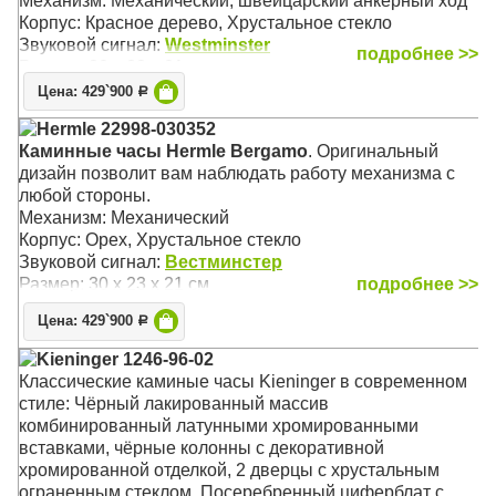
Механизм: Механический, швейцарский анкерный ход
Корпус: Красное дерево, Хрустальное стекло
Звуковой сигнал:
Westminster
подробнее >>
Размер: 30 х 23 х 21 см
Цена: 429`900
Р
Hermle 22998-030352
Каминные часы Hermle Bergamo
. Оригинальный
дизайн позволит вам наблюдать работу механизма с
любой стороны.
Механизм: Механический
Корпус: Орех, Хрустальное стекло
Звуковой сигнал:
Вестминстер
Размер: 30 х 23 х 21 см
подробнее >>
Цена: 429`900
Р
Kieninger 1246-96-02
Классические каминые часы Kieninger в современном
стиле: Чёрный лакированный массив
комбинированный латунными хромированными
вставками, чёрные колонны с декоративной
хромированной отделкой, 2 дверцы с хрустальным
ограненным стеклом. Посеребренный циферблат с