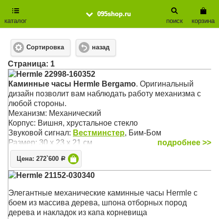
095shop.ru
каталог
поиск
корзина
Сортировка
назад
Cтраница: 1
Hermle 22998-160352
Каминные часы Hermle Bergamo
. Оригинальный
дизайн позволит вам наблюдать работу механизма с
любой стороны.
Механизм: Механический
Корпус: Вишня, хрустальное стекло
Звуковой сигнал:
Вестминстер
, Бим-Бом
Размер: 30 х 23 х 21 см
подробнее >>
Цена: 272`600
Р
Hermle 21152-030340
Элегантные механические каминные часы Hermle с
боем из массива дерева, шпона отборных пород
дерева и накладок из капа корневища