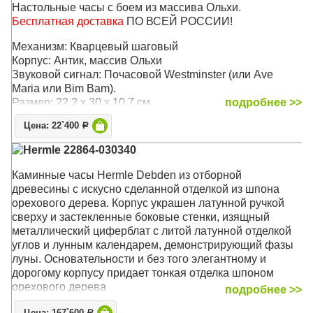
Настольные часы с боем из массива Ольхи.
Бесплатная доставка
ПО ВСЕЙ РОССИИ!
Механизм: Кварцевый шаговый
Корпус: Антик, массив Ольхи
Звуковой сигнал: Почасовой Westminster (или Ave
Maria или Bim Bam).
Размер: 22,2 х 30 x 10,7 см
подробнее >>
Цена: 22`400
Р
Hermle 22864-030340
Каминные часы Hermle Debden из отборной
древесины c искусно сделанной отделкой из шпона
орехового дерева. Корпус украшен латунной ручкой
сверху и застекленные боковые стенки, изящный
металлический циферблат с литой латунной отделкой
углов и лунным календарем, демонстрирующий фазы
луны. Основательности и без того элегантному и
дорогому корпусу придает тонкая отделка шпоном
орехового дерева
подробнее >>
Механизм: Механический с плавающим балансом и
Р