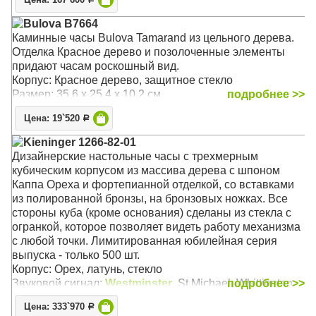
Цена: 167`600
пружинным заводом
Bulova B7664
Корпус: Орех
Каминные часы Bulova Tamarand из цельного дерева.
Звуковой сигнал:
Вестминстер
, Бим-Бом
Отделка Красное дерево и позолоченные элементы
Размер: 30 х 21 х 14 см
придают часам роскошный вид.
Корпус: Красное дерево, защитное стекло
Размер: 35,6 х 25,4 х 10,2 см
подробнее >>
Цена: 19`520
Р
Kieninger 1266-82-01
Дизайнерские настольные часы с трехмерным
кубическим корпусом из массива дерева с шпоном
Каппа Ореха и фортепианной отделкой, со вставками
из полированной бронзы, на бронзовых ножках. Все
стороны куба (кроме основания) сделаны из стекла с
огранкой, которое позволяет видеть работу механизма
с любой точки. Лимитированная юбилейная серия
выпуска - только 500 шт.
Корпус: Орех, латунь, стекло
Звуковой сигнал:
Westminster
, St.Michael, Whittington
подробнее >>
Размер: 25,5 x 25 x 18 см
Цена: 333`970
Р