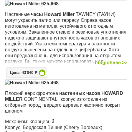
Howard Miller 625-668
Размер: 57 х 57 х 5 см
Настенные
часы Howard Miller
TAWNEY (ТАУНИ)
могут украсить патио или террасу. Оправа часов
изготовлена из металла, устойчивого к погодным
условиям. Закаленное стекло и резиновые уплотнения
надежно защищают внутренность часов от внешних
воздействий. Указатели температура и влажности
воздуха вынесены на отдельные циферблаты. Хотя
они предназначены для использования на открытом
воздухе, Вы также можете использовать их в
подробнее >>
помещении, на кухне, в ванной или в любом другом
Цена: 43`940
месте Вашего дома
Р
Howard Miller 625-468
Отделка корпуса выполнена в средних тонах
антрацита, которая прекрасно сочетается с любым
Плоский верх фронтона
настенных часов HOWARD
внутренним двориком или домашним декором. Белый
MILLER
CONTINENTAL , корпус изготовлен из
циферблат гармонирует с корпусом и контрастно
отборных пород твердого дерева и частично покрыт
выделяет выпуклые черные арабские цифры, которые,
шпоном
в свою очередь, прекрасно сочетаются с изящными
черными стрелками, создавая изысканный вид.
Механизм: Кварцевый
Изящные полуоружности дополнительных
Корпус: Бордоская Вишня (Cherry Bordeaux)
циферблатов термометра ( в градусах Фаренгейта) и