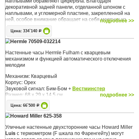
наплывами обрамляют цифербла. Благодаря
декоративной задней панели, отделанной шпоном с
наплывами, и угломерной пластине, закрепленной на
ней, особое внимание обращает на себя маятник из
подробнее >>
полированной латуни
Цена: 334`140
Р
Механизм: Механический
Hermle 70509-032214
Корпус: Хэмптонской Вишни (Hampton Cherry),
Состаренное дерево
Настенные часы Hermle Fulham с кварцевым
Звуковой сигнал:
Westminster
+ Бим-бом
механизмом и функцией автоматического отключения
Размер: 91 х 37 х 17 см
мелодии
Механизм: Кварцевый
Корпус: Орех
Звуковой сигнал: Бим-Бом +
Вестминстер
Размер: 68 х 29 х 14,5 см
подробнее >>
Цена: 66`500
Р
Howard Miller 625-358
Уличные настенные двухсторонние часы Howard Miller
Luis
с термометром (F шкала по Фаренгейту) могут