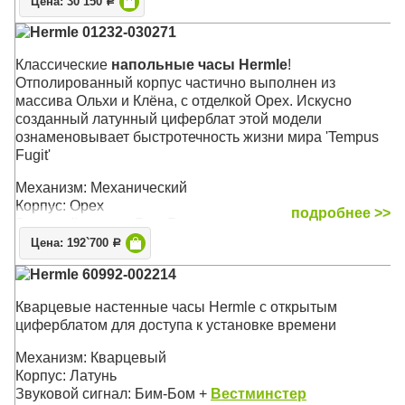
Цена: 30`150
что бы не потревожить Ваш сон
Р
Hermle 01232-030271
Механизм: Кварцевый
Корпус: Орех
Классические
напольные часы Hermle
!
Звуковой сигнал: Кукушка - почасовой бой
Отполированный корпус частично выполнен из
Размер: 29 х 30 х 17 см (без гирь и маятника)
массива Ольхи и Клёна, с отделкой Орех. Искусно
созданный латунный циферблат этой модели
ознаменовывает быстротечность жизни мира 'Tempus
Fugit'
Механизм: Механический
Корпус: Орех
подробнее >>
Звуковой сигнал: Бим-Бом
Размер: 196 х 48,5 х 25 см
Цена: 192`700
Р
Hermle 60992-002214
Кварцевые настенные часы Hermle с открытым
циферблатом для доступа к установке времени
Механизм: Кварцевый
Корпус: Латунь
Звуковой сигнал: Бим-Бом +
Вестминстер