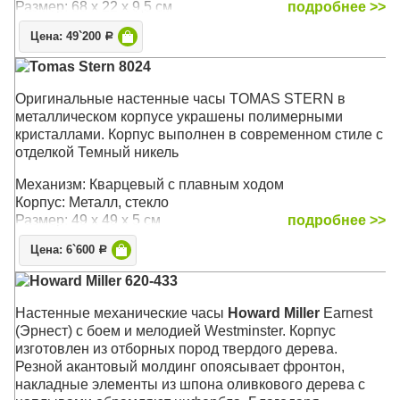
Размер: 68 х 22 х 9,5 см
подробнее >>
Цена: 49`200
Р
Tomas Stern 8024
Оригинальные настенные часы TOMAS STERN в
металлическом корпусе украшены полимерными
кристаллами. Корпус выполнен в современном стиле с
отделкой Темный никель
Механизм: Кварцевый с плавным ходом
Корпус: Металл, стекло
Размер: 49 х 49 х 5 см
подробнее >>
Цена: 6`600
Р
Howard Miller 620-433
Настенные механические часы
Howard Miller
Earnest
(Эрнест) с боем и мелодией Westminster. Корпус
изготовлен из отборных пород твердого дерева.
Резной акантовый молдинг опоясывает фронтон,
накладные элементы из шпона оливкового дерева с