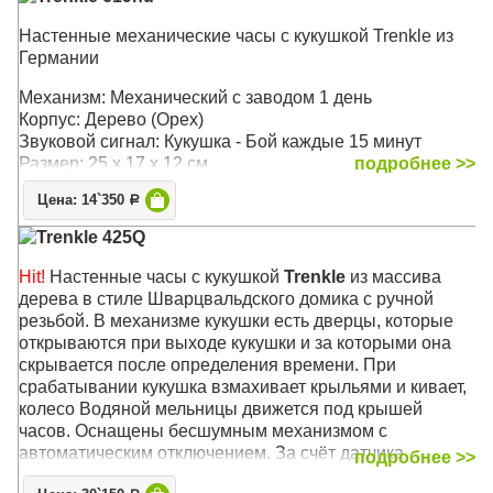
Настенные механические часы с кукушкой Trenkle из
Германии
Механизм: Механический с заводом 1 день
Корпус: Дерево (Орех)
Звуковой сигнал: Кукушка - Бой каждые 15 минут
Размер: 25 х 17 х 12 см.
подробнее >>
Цена: 14`350
Р
Trenkle 425Q
Hit!
Настенные часы с кукушкой
Trenkle
из массива
дерева в стиле Шварцвальдского домика с ручной
резьбой. В механизме кукушки есть дверцы, которые
открываются при выходе кукушки и за которыми она
скрывается после определения времени. При
срабатывании кукушка взмахивает крыльями и кивает,
колесо Водяной мельницы движется под крышей
часов. Оснащены бесшумным механизмом с
автоматическим отключением. За счёт датчика
подробнее >>
освещённости кукушка может отличать день от ночи,