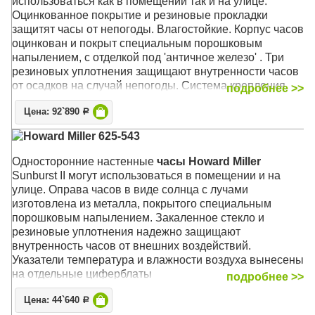
использоваться как в помещении так и на улице.
Оцинкованное покрытие и резиновые прокладки
защитят часы от непогоды.
Влагостойкие. Корпус часов
оцинкован и покрыт специальным порошковым
напылением, с отделкой под 'античное железо' . Три
резиновых уплотнения защищают внутренности часов
от осадков на случай непогоды. Система крепления
подробнее >>
Вертлюги к декоративному настенному кронштейну
Цена: 92`890
позволяют установить оптимальную видимость часов с
Р
любого угла зрения.
Howard Miller 625-543
Механизм: Кварцевый
Односторонние настенные
часы Howard Miller
Корпус: Чёрный стальной с оцинкованным креплением
Sunburst II могут использоваться в помещении и на
Размер: 55 х 50 х 16 см; циферблат 38 см.
улице. Оправа часов в виде солнца с лучами
изготовлена из металла, покрытого специальным
порошковым напылением. Закаленное стекло и
резиновые уплотнения надежно защищают
внутренность часов от внешних воздействий.
Указатели температура и влажности воздуха вынесены
на отдельные циферблаты
подробнее >>
Механизм: Кварцевый
Цена: 44`640
Р
Корпус: Металл (кованый), защитное стекло