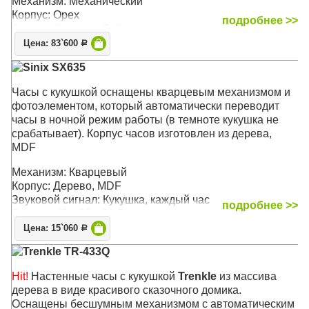
Механизм: Механический
Корпус: Орех
подробнее >>
Звуковой сигнал: Бой
Размер: 68 х 29 х 14,5 см
Цена: 83`600
Р
Sinix SX635
Часы с кукушкой оснащены кварцевым механизмом и
фотоэлементом, который автоматически переводит
часы в ночной режим работы (в темноте кукушка не
срабатывает). Корпус часов изготовлен из дерева,
MDF
Механизм: Кварцевый
Корпус: Дерево, MDF
Звуковой сигнал: Кукушка, каждый час
подробнее >>
Размер: 45 x 36 x 21,5 см
Цена: 15`060
Р
Trenkle TR-433Q
Hit!
Настенные часы с кукушкой
Trenkle
из массива
дерева в виде красивого сказочного домика.
Оснащены бесшумным механизмом с автоматическим