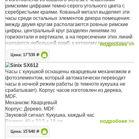
римскими цифрами темно-серого угольного цвета с
серебристыми краями. Кованый металл выделяет эти
часы среди остальных элементов декора помещения:
между двумя кругам располагаются ровные римские
цифры, центральный круг разделен линиями по
горизонтали и вертикали, а на пересечении этих линий
находится небольшой ромб, к которому прикрепляются
подробнее >>
часовые стрелки. На концах стрелок располагаются
Цена: 17`530
формы полых алмазов.
Р
Sinix SX612
Механизм: Кварцевый
Часы с кукушкой оснащены кварцевым механизмом и
Корпус: Кованое железо
фотоэлементом, который автоматически переводит
Размер: 36 x 36 х 4 см
часы в ночной режим работы (в темноте кукушка не
срабатывает). Корпус часов изготовлен из дерева,
MDF.
Механизм: Кварцевый
Корпус: Дерево, MDF
Звуковой сигнал: Кукушка, каждый час
Размер: 40 x 33,5 x 18 см
подробнее >>
Цена: 15`640
Р