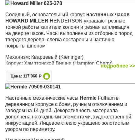
Howard Miller 625-378
Cолидный, основательный корпус
настенных часов
HOWARD MILLER
HENDERSON украшают резные,
тонкой работы капители колонн и резная аппликация
на дверце часов. Часы выполнены из отборных пород
твердого дерева, слегка состарены и частично
покрыты шпоном
Механизм: Кварцевый (Kieninger)
Корпус: Хэмптонской Вишни (Hampton Cherry)
подробнее >>
Звуковой сигнал:
Westminster
,
Ave Maria
, Бим-Бом
Размер: 64 x 35 х 13 см
Цена: 117`060
Р
Hermle 70509-030141
Настенные механические часы
Hermle
Fulham в
деревянном корпусе с боем, ручным отключением и
заводом на 14 дней. Декоративность материала
дополнена накладными элементами, художественной
инкрустацией. Лицевое стекло украшено золотистым
узором по периметру.