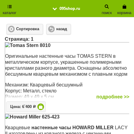
095shop.ru
каталог
поиск
корзина
Сортировка
назад
Cтраница: 1
Tomas Stern 8010
Оригинальные настенные часы TOMAS STERN в
металлическом корпусе, украшенные полимерными
кристаллами разного диаметра. Оснащены абсолютно
бесшумным кварцевым механизмом с плавным ходом
Механизм: Кварцевый бесшумный
Корпус: Металл, стекло
Размер: 49 х 49 х 5 см
подробнее >>
Цена: 6`400
Р
Howard Miller 625-423
Кварцевые
настенные часы HOWARD MILLER
LACY
II изготовлены из кованого железа c чеканными