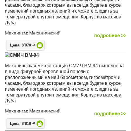
часами, благодаря которым вы всегда будете в курсе
изменений погодных явлений и сможете следить за
температурой внутри помещения. Корпус из массива
Дуба
Механизм: Механический
подробнее >>
Корпус: Дерево, латунь
Размер: 59 x 17 x 3.5 см
Цена: 8`070
Р
СМИЧ BM-94
Механическая метеостанция СМИЧ BM-94 выполнена
в виде фигурной деревянной панели с
расположенными на ней барометром, гигрометром и
часами, благодаря которым вы всегда будете в курсе
изменений погодных явлений и сможете следить за
температурой внутри помещения. Корпус из массива
Дуба
Механизм: Механический
подробнее >>
Корпус: Дерево, латунь
Размер: 59 x 17 x 3.5 см
Цена: 8`910
Р