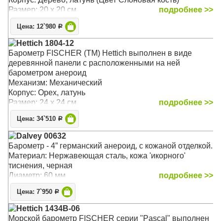
Размер: 20 x 20 см
подробнее >>
Цена: 12`980
Р
Hettich 1804-12
Барометр FISCHER (TM) Hettich выполнен в виде
деревянной панели с расположенными на ней
барометром анероид
Механизм: Механический
Корпус: Орех, латунь
Размер: 24 x 24 см
подробнее >>
Цена: 34`510
Р
Dalvey 00632
Барометр - 4” германский анероид, с кожаной отделкой.
Материал: Нержавеющая сталь, кожа 'икорного'
тиснения, черная
Диаметр: 60 мм
подробнее >>
Цена: 7`950
Р
Hettich 1434B-06
Морской барометр FISCHER серии "Pascal" выполнен