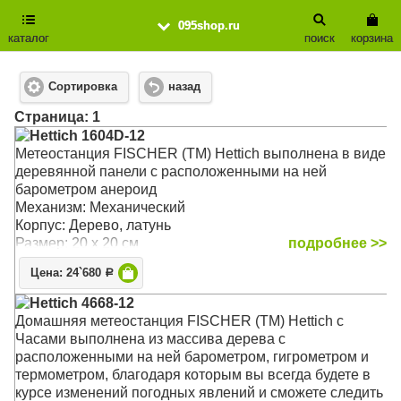
095shop.ru
каталог
поиск
корзина
Сортировка
назад
Cтраница: 1
Hettich 1604D-12
Метеостанция FISCHER (TM) Hettich выполнена в виде
деревянной панели с расположенными на ней
барометром анероид
Механизм: Механический
Корпус: Дерево, латунь
Размер: 20 x 20 см
подробнее >>
Цена: 24`680
Р
Hettich 4668-12
Домашняя метеостанция FISCHER (TM) Hettich с
Часами выполнена из массива дерева с
расположенными на ней барометром, гигрометром и
термометром, благодаря которым вы всегда будете в
курсе изменений погодных явлений и сможете следить