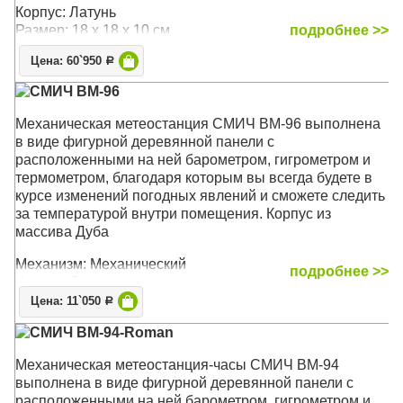
Корпус: Латунь
Размер: 18 х 18 х 10 см
подробнее >>
Цена: 60`950
Р
СМИЧ BM-96
Механическая метеостанция СМИЧ BM-96 выполнена
в виде фигурной деревянной панели с
расположенными на ней барометром, гигрометром и
термометром, благодаря которым вы всегда будете в
курсе изменений погодных явлений и сможете следить
за температурой внутри помещения. Корпус из
массива Дуба
Механизм: Механический
подробнее >>
Корпус: Дерево, латунь
Размер: 74 x 22.3 x 5.5 см
Цена: 11`050
Р
СМИЧ BM-94-Roman
Механическая метеостанция-часы СМИЧ BM-94
выполнена в виде фигурной деревянной панели с
расположенными на ней барометром, гигрометром и