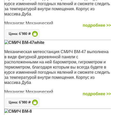
курсе изменений погодных явлений и сможете следить
за температурой внутри помещения. Корпус из
массива Дуба
Механизм: Механический
подробнее >>
Материал: Дуб или Берёза
Корпус: Дерево, латунь
Цена: 6`980
Р
Размер: 38,5 x 15,5 х 5 см
СМИЧ BM-47white
Механическая метеостанция СМИЧ BM-47 выполнена
в виде фигурной деревянной панели с
расположенными на ней барометром, гигрометром и
термометром, благодаря которым вы всегда будете в
курсе изменений погодных явлений и сможете следить
за температурой внутри помещения. Корпус из
массива Дуба
Механизм: Механический
подробнее >>
Корпус: Дерево, латунь
Размер: 38,5 x 15,5 х 5 см
Цена: 6`980
Р
СМИЧ BM-8