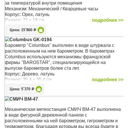
за температурой внутри помещения
Механизм: Механический / Кварцевые часы
Корпус: Орех, латунь
Размер: 71 x 18 см
подробнее >>
Цена: 15`860
Р
Columbus GK-0194
Барометр "Columbus" выполнен в виде штурвала с
расположенным на нем барометром. В барометрах
Columbus используются механизмы французской
фирмы "BAROSTAR", специализирующейся на
выпуске барометров более ста лет.
Корпус: Дерево, латунь
Размер: 35,4 х 35,4 см
подробнее >>
Цена: 5`370
Р
СМИЧ BM-47
Механическая метеостанция СМИЧ BM-47 выполнена
в виде фигурной деревянной панели с
расположенными на ней барометром, гигрометром и
термометром, благодаря которым вы всегда будете в