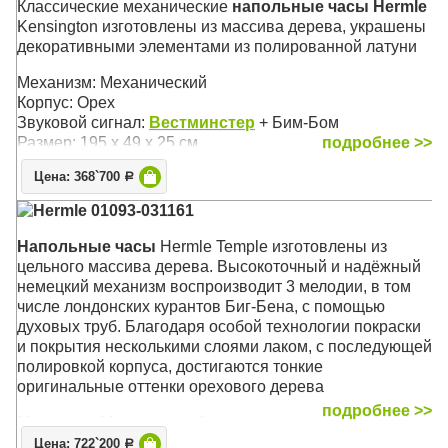
Классические механические
напольные часы Hermle
Kensington изготовлены из массива дерева, украшены
декоративными элементами из полированной латуни
Механизм: Механический
Корпус: Орех
Звуковой сигнал:
Вестминстер
+ Бим-Бом
Размер: 195 х 49 х 25 см
подробнее >>
Цена: 368`700
Р
Hermle 01093-031161
Напольные часы
Hermle Temple изготовлены из
цельного массива дерева. Высокоточный и надёжный
немецкий механизм воспроизводит 3 мелодии, в том
числе лондонских курантов Биг-Бена, с помощью
духовых труб. Благодаря особой технологии покраски
и покрытия несколькими слоями лаком, с последующей
полировкой корпуса, достигаются тонкие
оригинальные оттенки орехового дерева
подробнее >>
Механизм: Механический с тросовым подвесом гирь
Корпус: Орех
Цена: 722`200
Р