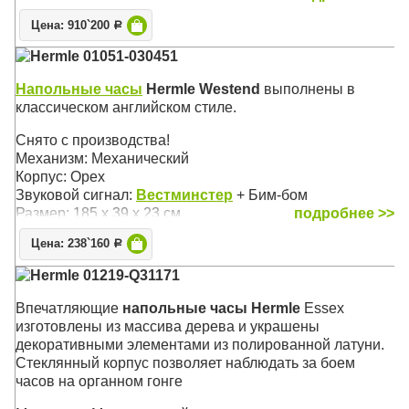
погрешность хода составляет 5 секунд в месяц
Цена: 910`200
Р
Механизм: Механический, с тросовым приводом
Hermle 01051-030451
Корпус: Матовый чёрный, полированный вручную
массив немецкой ольхи
Напольные часы
Hermle Westend
выполнены в
Звуковой сигнал:
Westminster
, Бим-Бом
классическом английском стиле.
Размер: 196,5 х 44 х 25 см ( 77'' x 17'' x 10'')
Снято с производства!
Механизм: Механический
Корпус: Орех
Звуковой сигнал:
Вестминстер
+ Бим-бом
Размер: 185 х 39 х 23 см
подробнее >>
Цена: 238`160
Р
Hermle 01219-Q31171
Впечатляющие
напольные часы Hermle
Essex
изготовлены из массива дерева и украшены
декоративными элементами из полированной латуни.
Стеклянный корпус позволяет наблюдать за боем
часов на органном гонге