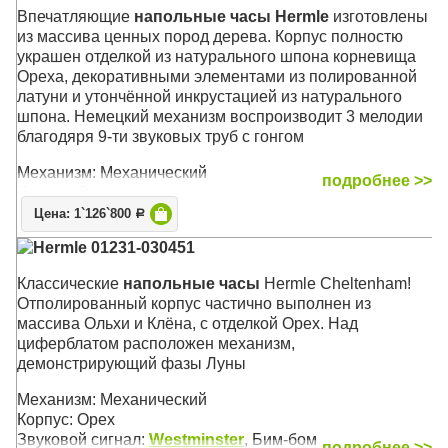
Размер: 193 х 52 х 32 см
Впечатляющие
напольные часы Hermle
изготовлены
из массива ценных пород дерева. Корпус полностю
украшен отделкой из натурального шпона корневища
Ореха, декоративными элементами из полированной
латуни и утончённой инкрустацией из натурального
шпона. Немецкий механизм воспроизводит 3 мелодии
благодяря 9-ти звуковых труб с гонгом
Механизм: Механический
подробнее >>
Корпус: Орех
Звуковой сигнал:
Вестминстер
,
Виттингтон
,
Св.
Цена: 1`126`800
Р
Михаил
, Бой
Hermle 01231-030451
Размер: 222 х 71 х 36 см
Классические
напольные часы
Hermle Cheltenham!
Отполированный корпус частично выполнен из
массива Ольхи и Клёна, с отделкой Орех. Над
циферблатом расположен механизм,
демонстрирующий фазы Луны
Механизм: Механический
Корпус: Орех
Звуковой сигнал:
Westminster
, Бим-бом
подробнее >>