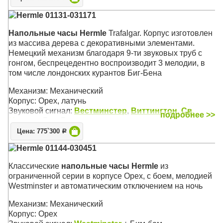
Звуковой сигнал:
Вестминстер
,
Виттингтон
,
Св.
Hermle 01131-031171
Михаил
, Бим-Бом
Размер: 206 х 61 х 33 см
Напольные часы Hermle
Trafalgar. Корпус изготовлен
из массива дерева с декоративными элементами.
Немецкий механизм благодаря 9-ти звуковых труб с
гонгом, беспрецедентно воспроизводит 3 мелодии, в
том числе лондонских курантов Биг-Бена
Механизм: Механический
Корпус: Орех, латунь
Звуковой сигнал:
Вестминстер
,
Виттингтон
,
Св.
подробнее >>
Михаил
, Бим-Бом
Размер: 206 х 62 х 36 см
Цена: 775`300
Р
Hermle 01144-030451
Классические
напольные часы Hermle
из
ограниченной серии в корпусе Орех, с боем, мелодией
Westminster и автоматическим отключением на ночь
Механизм: Механический
Корпус: Орех