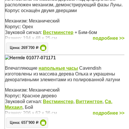
расположен механизм, демонстрирующий фазы Луны.
Корпус оснащён двумя дверцами
Механизм: Механический
Корпус: Орех
Звуковой сигнал:
Вестминстер
+ Бим-бом
Размер: 194 х 48 х 25 см
подробнее >>
Цена: 269`700
Р
Hermle 01077-071171
Впечатляющие
напольные часы
Cavendish
изготовлены из массива дерева Ольха и украшены
декоративными элементами из полированной латуни
Механизм: Механический
Корпус: Красное дерево
Звуковой сигнал:
Вестминстер
,
Виттингтон
,
Св.
Михаил
, Бой
Размер: 206 х 62 х 36 см
подробнее >>
Цена: 657`900
Р