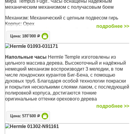
мира 'Tempus Fugit'. Часы оснащены надёжным
механическим механизмом с получасовым боем
Механизм: Механический с цепным подвесом гирь
Корпус: Орех
подробнее >>
Звуковой сигнал:
Westminster
, Бим-Бом
Размер: 196 х 48 х 42 см
Цена: 180`000
Р
Hermle 01093-031171
Напольные часы
Hermle Temple изготовлены из
цельного массива дерева. Высокоточный и надёжный
немецкий механизм воспроизводит 3 мелодии, в том
числе лондонских курантов Биг-Бена, с помощью
духовых труб. Благодаря особой технологии покраски
и покрытия несколькими слоями лаком, с последующей
полировкой корпуса, достигаются тонкие
оригинальные оттенки орехового дерева
подробнее >>
Механизм: Механический
Корпус: Орех
Цена: 577`600
Р
Звуковой сигнал:
Вестминстер
,
Виттингтон
,
Св.
Hermle 01302-N91161
Михаил
, Бим-Бом
Размер: 206 х 61 х 33 см