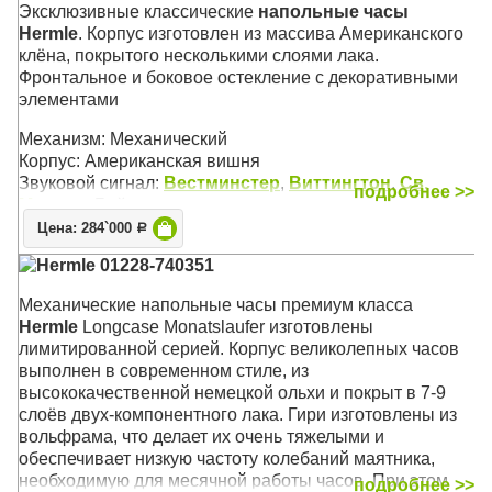
Эксклюзивные классические
напольные часы
Hermle
. Корпус изготовлен из массива Американского
клёна, покрытого несколькими слоями лака.
Фронтальное и боковое остекление с декоративными
элементами
Механизм: Механический
Корпус: Американская вишня
Звуковой сигнал:
Вестминстер
,
Виттингтон
,
Св.
подробнее >>
Михаил
, Бой
Размер: 206 х 59 х 34,5 см
Цена: 284`000
Р
Hermle 01228-740351
Механические напольные часы премиум класса
Hermle
Longcase Monatslaufer изготовлены
лимитированной серией. Корпус великолепных часов
выполнен в современном стиле, из
высококачественной немецкой ольхи и покрыт в 7-9
слоёв двух-компонентного лака. Гири изготовлены из
вольфрама, что делает их очень тяжелыми и
обеспечивает низкую частоту колебаний маятника,
необходимую для месячной работы часов. При этом
подробнее >>