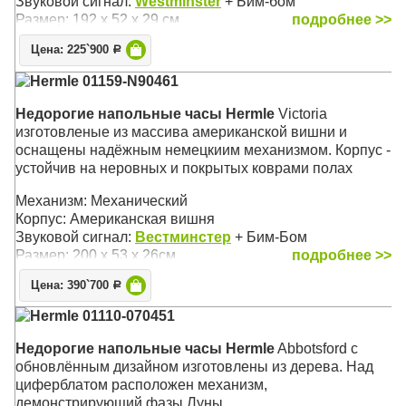
Звуковой сигнал:
Westminster
+ Бим-бом
Размер: 192 х 52 х 29 см
подробнее >>
Цена: 225`900
Р
Hermle 01159-N90461
Недорогие напольные часы Hermle
Victoria
изготовленые из массива американской вишни и
оснащены надёжным немецкиим механизмом. Корпус -
устойчив на неровных и покрытых коврами полах
Механизм: Механический
Корпус: Американская вишня
Звуковой сигнал:
Вестминстер
+ Бим-Бом
Размер: 200 х 53 х 26см
подробнее >>
Цена: 390`700
Р
Hermle 01110-070451
Недорогие напольные часы Hermle
Abbotsford с
обновлённым дизайном изготовлены из дерева. Над
циферблатом расположен механизм,
демонстрирующий фазы Луны.