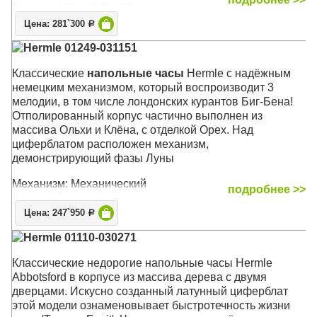
Размер: 196 х 48,5 х 25 см
Цена: 281`300
Р
Hermle 01249-031151
Классические
напольные часы
Hermle с надёжным
немецким механизмом, который воспроизводит 3
мелодии, в том числе лондонских курантов Биг-Бена!
Отполированный корпус частично выполнен из
массива Ольхи и Клёна, с отделкой Орех. Над
циферблатом расположен механизм,
демонстрирующий фазы Луны
Механизм: Механический
подробнее >>
Корпус: Орех
Звуковой сигнал:
Вестминстер
,
Виттингтон
,
Св.
Цена: 247`950
Р
Михаил
, Бим-Бом
Hermle 01110-030271
Размер: 196 х 48,5 х 29 см
Классические недорогие напольные часы Hermle
Abbotsford в корпусе из массива дерева с двумя
дверцами. Искусно созданный латунный циферблат
этой модели ознаменовывает быстротечность жизни