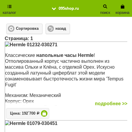
095shop.ru
каталог
поиск
корзина
Сортировка
назад
Cтраница: 1
Hermle 01232-030271
Классические
напольные часы Hermle
!
Отполированный корпус частично выполнен из
массива Ольхи и Клёна, с отделкой Орех. Искусно
созданный латунный циферблат этой модели
ознаменовывает быстротечность жизни мира 'Tempus
Fugit'
Механизм: Механический
Корпус: Орех
подробнее >>
Звуковой сигнал: Бим-Бом
Размер: 196 х 48,5 х 25 см
Цена: 192`700
Р
Hermle 01079-030451