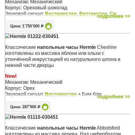
Механизм: Механический
Корпус: Ореховый шоколад
Звуковой сигнал:
Вестминстер
,
Виттингтон
,
Св.
подробнее >>
Михаил
, Бой
Размер: 197 х 52 х 35 см
Цена: 1`750`000
Р
Hermle 01222-030451
Классические
напольные часы Hermle
Cheshire
изготовлены из массива яблони или ольхи с
утончённой инкрустацией из натурального шпона в
нижней части дверцы
New!
Механизм: Механический
Корпус: Орех
Звуковой сигнал:
Вестминстер
+ Бим-бом
подробнее >>
Размер: 196 х 48,5 х 25 см
Цена: 287`900
Р
Hermle 01110-030451
Классические
напольные часы Hermle
Abbotsford
изготовлены из массива дерева. Над циферблатом