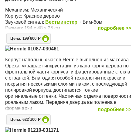
Механизм: Механический
Корпус: Красное дерево
Звуковой сигнал:
Вестминстер
+ Бим-бом
Размер: 194 х 48 х 25 см
подробнее >>
Цена: 199`800
Р
Hermle 01087-030461
Корпус напольных часов Hermle выполнен из массива
Ореха, украшает инкрустация из капа корня дерева по
фронтальной части корпуса, и фацетированные стекла
с огранкой. Благодаря особой технологии покраски и
покрытия несколькими слоями лаком, с последующей
полировкой корпуса, достигаются тонкие
оригинальные оттенки. Частичная отделка поверхности
рояльным лаком. Передняя дверца выполнена в
форме арки
подробнее >>
Механизм: Механический
Цена: 622`300
Р
Корпус: Орех
Hermle 01210-031171
Звуковой сигнал:
Вестминстер
, Бим-Бом