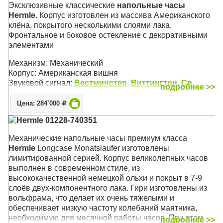
Эксклюзивные классические
напольные часы
Hermle
. Корпус изготовлен из массива Американского
клёна, покрытого несколькими слоями лака.
Фронтальное и боковое остекление с декоративными
элементами
Механизм: Механический
Корпус: Американская вишня
Звуковой сигнал:
Вестминстер
,
Виттингтон
,
Св.
подробнее >>
Михаил
, Бой
Размер: 206 х 59 х 34,5 см
Цена: 284`000
Р
Hermle 01228-740351
Механические напольные часы премиум класса
Hermle
Longcase Monatslaufer изготовлены
лимитированной серией. Корпус великолепных часов
выполнен в современном стиле, из
высококачественной немецкой ольхи и покрыт в 7-9
слоёв двух-компонентного лака. Гири изготовлены из
вольфрама, что делает их очень тяжелыми и
обеспечивает низкую частоту колебаний маятника,
необходимую для месячной работы часов. При этом
подробнее >>