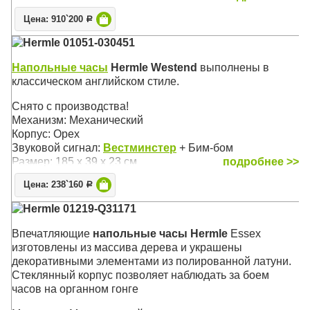
погрешность хода составляет 5 секунд в месяц
Цена: 910`200
Р
Механизм: Механический, с тросовым приводом
Hermle 01051-030451
Корпус: Матовый чёрный, полированный вручную
массив немецкой ольхи
Напольные часы
Hermle Westend
выполнены в
Звуковой сигнал:
Westminster
, Бим-Бом
классическом английском стиле.
Размер: 196,5 х 44 х 25 см ( 77'' x 17'' x 10'')
Снято с производства!
Механизм: Механический
Корпус: Орех
Звуковой сигнал:
Вестминстер
+ Бим-бом
Размер: 185 х 39 х 23 см
подробнее >>
Цена: 238`160
Р
Hermle 01219-Q31171
Впечатляющие
напольные часы Hermle
Essex
изготовлены из массива дерева и украшены
декоративными элементами из полированной латуни.
Стеклянный корпус позволяет наблюдать за боем
часов на органном гонге