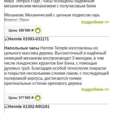
мира 'Tempus Fugit'. Часы оснащены надёжным
механическим механизмом с получасовым боем
Механизм: Механический с цепным подвесом гирь
Корпус: Орех
подробнее >>
Звуковой сигнал:
Westminster
, Бим-Бом
Размер: 196 х 48 х 42 см
Цена: 180`000
Р
Hermle 01093-031171
Напольные часы
Hermle Temple изготовлены из
цельного массива дерева. Высокоточный и надёжный
немецкий механизм воспроизводит 3 мелодии, в том
числе лондонских курантов Биг-Бена, с помощью
духовых труб. Благодаря особой технологии покраски
и покрытия несколькими слоями лаком, с последующей
полировкой корпуса, достигаются тонкие
оригинальные оттенки орехового дерева
подробнее >>
Механизм: Механический
Корпус: Орех
Цена: 577`600
Р
Звуковой сигнал:
Вестминстер
,
Виттингтон
,
Св.
Hermle 01302-N91161
Михаил
, Бим-Бом
Размер: 206 х 61 х 33 см