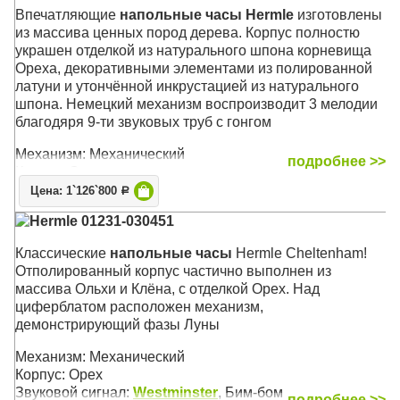
Размер: 193 х 52 х 32 см
Впечатляющие
напольные часы Hermle
изготовлены
из массива ценных пород дерева. Корпус полностю
украшен отделкой из натурального шпона корневища
Ореха, декоративными элементами из полированной
латуни и утончённой инкрустацией из натурального
шпона. Немецкий механизм воспроизводит 3 мелодии
благодяря 9-ти звуковых труб с гонгом
Механизм: Механический
подробнее >>
Корпус: Орех
Звуковой сигнал:
Вестминстер
,
Виттингтон
,
Св.
Цена: 1`126`800
Р
Михаил
, Бой
Hermle 01231-030451
Размер: 222 х 71 х 36 см
Классические
напольные часы
Hermle Cheltenham!
Отполированный корпус частично выполнен из
массива Ольхи и Клёна, с отделкой Орех. Над
циферблатом расположен механизм,
демонстрирующий фазы Луны
Механизм: Механический
Корпус: Орех
Звуковой сигнал:
Westminster
, Бим-бом
подробнее >>