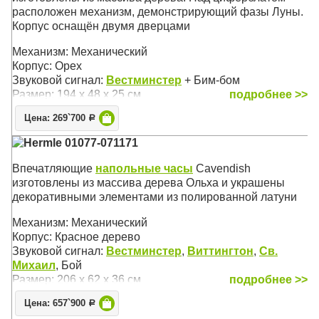
расположен механизм, демонстрирующий фазы Луны.
Корпус оснащён двумя дверцами
Механизм: Механический
Корпус: Орех
Звуковой сигнал:
Вестминстер
+ Бим-бом
Размер: 194 х 48 х 25 см
подробнее >>
Цена: 269`700
Р
Hermle 01077-071171
Впечатляющие
напольные часы
Cavendish
изготовлены из массива дерева Ольха и украшены
декоративными элементами из полированной латуни
Механизм: Механический
Корпус: Красное дерево
Звуковой сигнал:
Вестминстер
,
Виттингтон
,
Св.
Михаил
, Бой
Размер: 206 х 62 х 36 см
подробнее >>
Цена: 657`900
Р