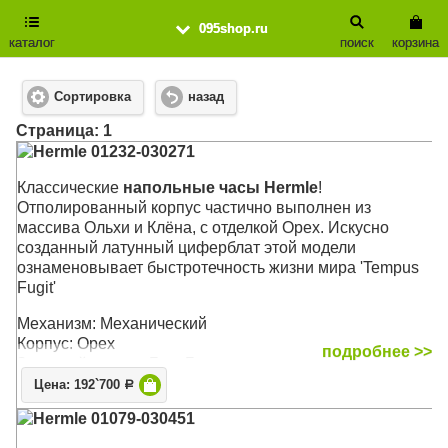
095shop.ru
каталог
поиск
корзина
Сортировка
назад
Cтраница: 1
Hermle 01232-030271
Классические
напольные часы Hermle
!
Отполированный корпус частично выполнен из
массива Ольхи и Клёна, с отделкой Орех. Искусно
созданный латунный циферблат этой модели
ознаменовывает быстротечность жизни мира 'Tempus
Fugit'
Механизм: Механический
Корпус: Орех
подробнее >>
Звуковой сигнал: Бим-Бом
Размер: 196 х 48,5 х 25 см
Цена: 192`700
Р
Hermle 01079-030451