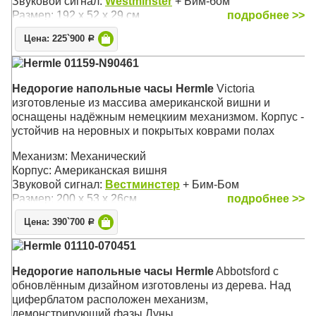
Звуковой сигнал:
Westminster
+ Бим-бом
Размер: 192 х 52 х 29 см
подробнее >>
Цена: 225`900
Р
Hermle 01159-N90461
Недорогие напольные часы Hermle
Victoria
изготовленые из массива американской вишни и
оснащены надёжным немецкиим механизмом. Корпус -
устойчив на неровных и покрытых коврами полах
Механизм: Механический
Корпус: Американская вишня
Звуковой сигнал:
Вестминстер
+ Бим-Бом
Размер: 200 х 53 х 26см
подробнее >>
Цена: 390`700
Р
Hermle 01110-070451
Недорогие напольные часы Hermle
Abbotsford с
обновлённым дизайном изготовлены из дерева. Над
циферблатом расположен механизм,
демонстрирующий фазы Луны.