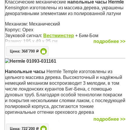
Классические механические
напольные часы Hermle
Kensington изготовлены из массива дерева, украшены
декоративными элементами из полированной латуни
Механизм: Механический
Корпус: Орех
Звуковой сигнал:
Вестминстер
+ Бим-Бом
Размер: 195 х 49 х 25 см
подробнее >>
Цена: 368`700
Р
Hermle 01093-031161
Напольные часы
Hermle Temple изготовлены из
цельного массива дерева. Высокоточный и надёжный
немецкий механизм воспроизводит 3 мелодии, в том
числе лондонских курантов Биг-Бена, с помощью
духовых труб. Благодаря особой технологии покраски
и покрытия несколькими слоями лаком, с последующей
полировкой корпуса, достигаются тонкие
оригинальные оттенки орехового дерева
подробнее >>
Механизм: Механический с тросовым подвесом гирь
Корпус: Орех
Цена: 722`200
Р