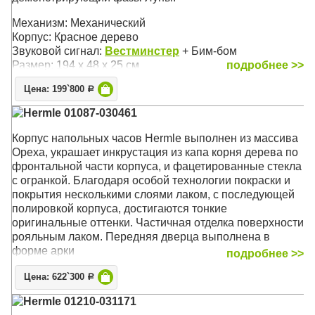
Механизм: Механический
Корпус: Красное дерево
Звуковой сигнал:
Вестминстер
+ Бим-бом
Размер: 194 х 48 х 25 см
подробнее >>
Цена: 199`800
Р
Hermle 01087-030461
Корпус напольных часов Hermle выполнен из массива
Ореха, украшает инкрустация из капа корня дерева по
фронтальной части корпуса, и фацетированные стекла
с огранкой. Благодаря особой технологии покраски и
покрытия несколькими слоями лаком, с последующей
полировкой корпуса, достигаются тонкие
оригинальные оттенки. Частичная отделка поверхности
рояльным лаком. Передняя дверца выполнена в
форме арки
подробнее >>
Механизм: Механический
Цена: 622`300
Р
Корпус: Орех
Hermle 01210-031171
Звуковой сигнал:
Вестминстер
, Бим-Бом