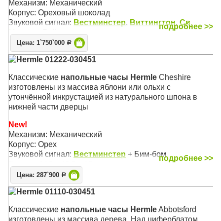
Механизм: Механический
Корпус: Ореховый шоколад
Звуковой сигнал:
Вестминстер
,
Виттингтон
,
Св.
подробнее >>
Михаил
, Бой
Размер: 197 х 52 х 35 см
Цена: 1`750`000
Р
Hermle 01222-030451
Классические
напольные часы Hermle
Cheshire
изготовлены из массива яблони или ольхи с
утончённой инкрустацией из натурального шпона в
нижней части дверцы
New!
Механизм: Механический
Корпус: Орех
Звуковой сигнал:
Вестминстер
+ Бим-бом
подробнее >>
Размер: 196 х 48,5 х 25 см
Цена: 287`900
Р
Hermle 01110-030451
Классические
напольные часы Hermle
Abbotsford
изготовлены из массива дерева. Над циферблатом