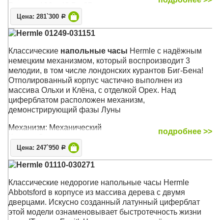
Размер: 196 х 48,5 х 25 см
Цена: 281`300
Р
Hermle 01249-031151
Классические
напольные часы
Hermle с надёжным
немецким механизмом, который воспроизводит 3
мелодии, в том числе лондонских курантов Биг-Бена!
Отполированный корпус частично выполнен из
массива Ольхи и Клёна, с отделкой Орех. Над
циферблатом расположен механизм,
демонстрирующий фазы Луны
Механизм: Механический
подробнее >>
Корпус: Орех
Звуковой сигнал:
Вестминстер
,
Виттингтон
,
Св.
Цена: 247`950
Р
Михаил
, Бим-Бом
Hermle 01110-030271
Размер: 196 х 48,5 х 29 см
Классические недорогие напольные часы Hermle
Abbotsford в корпусе из массива дерева с двумя
дверцами. Искусно созданный латунный циферблат
этой модели ознаменовывает быстротечность жизни