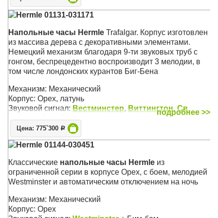
Звуковой сигнал:
Вестминстер
,
Виттингтон
,
Св.
Hermle 01131-031171
Михаил
, Бим-Бом
Размер: 206 х 61 х 33 см
Напольные часы Hermle
Trafalgar. Корпус изготовлен
из массива дерева с декоративными элементами.
Немецкий механизм благодаря 9-ти звуковых труб с
гонгом, беспрецедентно воспроизводит 3 мелодии, в
том числе лондонских курантов Биг-Бена
Механизм: Механический
Корпус: Орех, латунь
Звуковой сигнал:
Вестминстер
,
Виттингтон
,
Св.
подробнее >>
Михаил
, Бим-Бом
Размер: 206 х 62 х 36 см
Цена: 775`300
Р
Hermle 01144-030451
Классические
напольные часы Hermle
из
ограниченной серии в корпусе Орех, с боем, мелодией
Westminster и автоматическим отключением на ночь
Механизм: Механический
Корпус: Орех