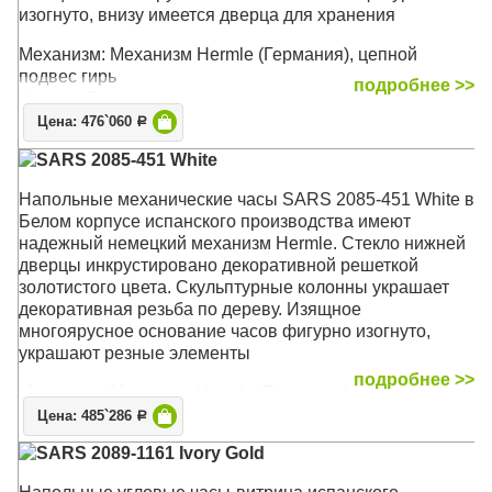
изогнуто, внизу имеется дверца для хранения
Механизм: Механизм Hermle (Германия), цепной
подвес гирь
подробнее >>
Корпус: Дерево
Стекло: Минеральное
Цена: 476`060
Р
Звуковой сигнал: мелодия Westminster, Бой каждый час
SARS 2085-451 White
Размер: 205 х 61 х 35 см
Напольные механические часы SARS 2085-451 White в
Белом корпусе испанского производства имеют
надежный немецкий механизм Hermle. Стекло нижней
дверцы инкрустировано декоративной решеткой
золотистого цвета. Скульптурные колонны украшает
декоративная резьба по дереву. Изящное
многоярусное основание часов фигурно изогнуто,
украшают резные элементы
подробнее >>
Механизм: Механизм Hermle (Германия), цепной
подвес гирь
Цена: 485`286
Р
Корпус: Дерево
SARS 2089-1161 Ivory Gold
Стекло: Минеральное
Звуковой сигнал: Мелодия Westminster, Бой каждый