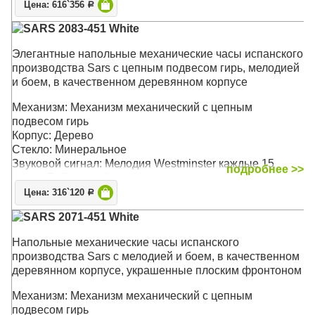
Цена: 616`356
Р
SARS 2083-451 White
Элегантные напольные механические часы испанского
производства Sars с цепным подвесом гирь, мелодией
и боем, в качественном деревянном корпусе
Механизм: Механизм механический с цепным
подвесом гирь
Корпус: Дерево
Стекло: Минеральное
Звуковой сигнал: Мелодия Westminster каждые 15
подробнее >>
минут. Бой каждый час
Размер: 195 х 49 х 25 см
Цена: 316`120
Р
SARS 2071-451 White
Напольные механические часы испанского
производства Sars с мелодией и боем, в качественном
деревянном корпусе, украшенные плоским фронтоном
Механизм: Механизм механический с цепным
подвесом гирь