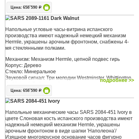
St. Michael. Бой каждый час
Размер: 225х 85 х 37 см
Цена: 658`590
Р
SARS 2089-1161 Dark Walnut
Напольные угловые часы-витрина испанского
производства имеют надежный немецкий механизм
Hermle, украшены арочным фронтоном, снабжены 4-
мя стеклянными полками.
Механизм: Механизм Hermle, цепной подвес гирь
Корпус: Дерево
Стекло: Минеральное
Звуковой сигнал: Три мелодии Westminster, Whittington,
подробнее >>
St. Michael. Бой каждый час
Размер: 225х 85 х 37 см
Цена: 658`590
Р
SARS 2084-451 Ivory
Напольные механические часы SARS 2084-451 Ivory в
цвете Слоновая кость испанского производства имеют
надежный немецкий механизм Hermle, украшены
арочным фронтоном в виде шапки 'Наполеона'/
Изящное многоярусное основание часов фигурно