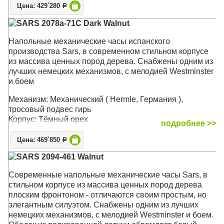
Звуковой сигнал: Westminster, Мелодия каждые 15
Цена: 429`280
Р
минут, Бой каждый час
SARS 2078a-71С Dark Walnut
Размер: 188 х 50 х 30 см
Напольные механические часы испанского
производства Sars, в современном стильном корпусе
из массива ценных пород дерева. Снабжены одним из
лучших немецких механизмов, с мелодией Westminster
и боем
Механизм: Механический ( Hermle, Германия ),
тросовый подвес гирь
Корпус: Тёмный орех
подробнее >>
Стекло: Минеральное
Звуковой сигнал: Westminster, Мелодия каждые 15
Цена: 469`850
Р
минут, Бой каждый час
SARS 2094-461 Walnut
Размер: 190 х 50 х 32 см
Современные напольные механические часы Sars, в
стильном корпусе из массива ценных пород дерева
плоским фронтоном - отличаются своим простым, но
элегантным силуэтом. Снабжены одним из лучших
немецких механизмов, с мелодией Westminster и боем.