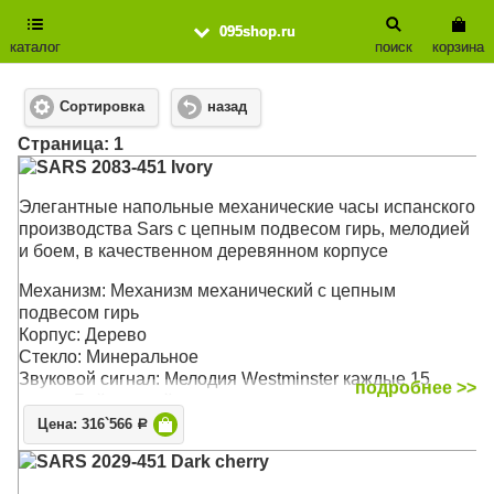
095shop.ru
каталог
поиск
корзина
Сортировка
назад
Cтраница: 1
SARS 2083-451 Ivory
Элегантные напольные механические часы испанского
производства Sars с цепным подвесом гирь, мелодией
и боем, в качественном деревянном корпусе
Механизм: Механизм механический с цепным
подвесом гирь
Корпус: Дерево
Стекло: Минеральное
Звуковой сигнал: Мелодия Westminster каждые 15
подробнее >>
минут. Бой каждый час
Размер: 195 х 49 х 25 см
Цена: 316`566
Р
SARS 2029-451 Dark cherry