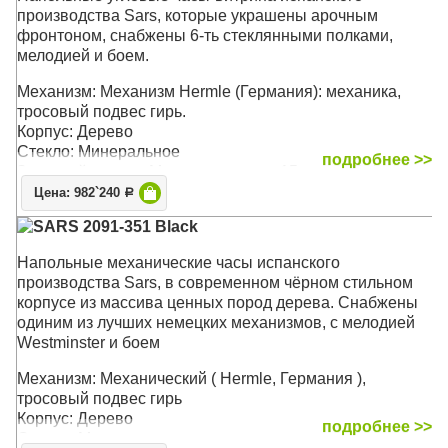
производства Sars, которые украшены арочным
фронтоном, снабжены 6-ть стеклянными полками,
мелодией и боем.
Механизм: Механизм Hermle (Германия): механика,
тросовый подвес гирь.
Корпус: Дерево
Стекло: Минеральное
подробнее >>
Звуковой сигнал: Мелодия каждые 15 минут. Бой
каждый час
Цена: 982`240
Р
Размер: 208 х 77 х 30 см
SARS 2091-351 Black
Напольные механические часы испанского
производства Sars, в современном чёрном стильном
корпусе из массива ценных пород дерева. Снабжены
одиним из лучших немецких механизмов, с мелодией
Westminster и боем
Механизм: Механический ( Hermle, Германия ),
тросовый подвес гирь
Корпус: Дерево
подробнее >>
Стекло: Минеральное