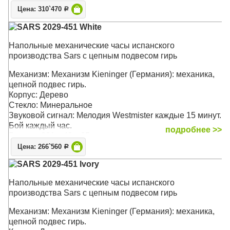
Размер: 198 х 45 х 26 см
Цена: 310`470
Р
SARS 2029-451 White
Напольные механические часы испанского
производства Sars с цепным подвесом гирь
Механизм: Механизм Kieninger (Германия): механика,
цепной подвес гирь.
Корпус: Дерево
Стекло: Минеральное
Звуковой сигнал: Мелодия Westmister каждые 15 минут.
Бой каждый час.
подробнее >>
Размер: 201 х 49 х 35 см
Цена: 266`560
Р
SARS 2029-451 Ivory
Напольные механические часы испанского
производства Sars с цепным подвесом гирь
Механизм: Механизм Kieninger (Германия): механика,
цепной подвес гирь.