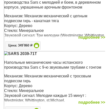
производства Sars с мелодией и боем, в деревянном
корпусе, украшенные арочным фронтоном
Механизм: Механизм механический с цепным
подвесом гирь - канатная тяга
Корпус: Дерево
Стекло: Минеральное
Звуковой сигнал: Три мелодии (Westminster, Whittington,
подробнее >>
St. Michael) каждые 15 минут. Бой каждый час
Размер: 205 х 63 х 33 см
Цена: 349`860
Р
SARS 2039-71Т
Напольные механические часы испанского
производства Sars с 9-ю звуковыми трубами с гонгом
Механизм: Механизм механический с тросовым
подвесом гирь
Корпус: Дерево
Стекло: Минеральное
Звуковой сигнал: Мелодии каждые 15 минут :
Westmister, Whittington, st.Michael.
подробнее >>
Размер: 205 x 50 x 35 см