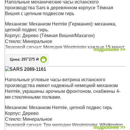
Напольные механические часы испанского
производства Sars в деревянном корпусе Тёмная
Вишня с цепным подвесом гирь
Механизм: Механизм Hermle (Германия): механика,
цепной подвес гирь.
Корпус: Дерево (Тёмная Вишня/Махагон)
Стекло: Минеральное
Звуковой сигнал: Мелодия Westmister каждые 15 минут.
подробнее >>
Бой каждый час.
Размер: 201 х 49 х 35 см
Цена: 297`275
Р
SARS 2089-1161
Напольные угловые часы-витрина испанского
производства имеют надежный немецкий механизм
Hermle, украшены арочным фронтоном, снабжены 4-
мя стеклянными полками.
Механизм: Механизм Hermle, цепной подвес гирь
Корпус: Дерево
Стекло: Минеральное
Звуковой сигнал: Три мелодии Westminster, Whittington,
подробнее >>