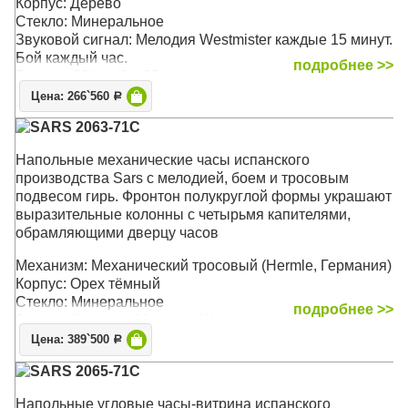
Корпус: Дерево
Стекло: Минеральное
Звуковой сигнал: Мелодия Westmister каждые 15 минут.
Бой каждый час.
подробнее >>
Размер: 201 х 49 х 35 см
Цена: 266`560
Р
SARS 2063-71С
Напольные механические часы испанского
производства Sars с мелодией, боем и тросовым
подвесом гирь. Фронтон полукруглой формы украшают
выразительные колонны с четырьмя капителями,
обрамляющими дверцу часов
Механизм: Механический тросовый (Hermle, Германия)
Корпус: Орех тёмный
Стекло: Минеральное
подробнее >>
Звуковой сигнал: Мелодия Westmister каждый час,
получасовой сигнал и четверть часа
Цена: 389`500
Р
Размер: 193 x 52 x 32 см
SARS 2065-71C
Напольные угловые часы-витрина испанского