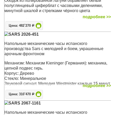
Ободок из полированной латуни обрамляет белый
полуглянцевый циферблат с часовыми делениями,
минутной шкалой и стрелками чёрного цвета
подробнее >>
Механизм: Механический ( Hermle, Германия ),
тросовый подвес гирь
Цена: 482`270
Р
Корпус: Орех
SARS 2026-451
Стекло: Минеральное
Звуковой сигнал: Westminster, Мелодия каждые 15
Напольные механические часы испанского
минут, Бой каждый час
производства Sars с мелодией и боем, украшенные
Размер: 200 х 44 х 30 см
арочным фронтоном
Механизм: Механизм Kieninger (Германия): механика,
цепной подвес гирь.
Корпус: Дерево
Стекло: Минеральное
Звуковой сигнал: Мелодия Westmister каждые 15 минут.
подробнее >>
Бой каждый час.
Размер: 198 х 45 х 26 см
Цена: 310`470
Р
SARS 2067-1161
Напольные механические часы испанского