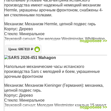
Напольные угловые часы-витрина испанского
час
производства имеют надежный немецкий механизм
Размер: 205 х 64 х 30 см
Hermle, украшены арочным фронтоном, снабжены 4-
мя стеклянными полками.
Механизм: Механизм Hermle, цепной подвес гирь
Корпус: Дерево
Стекло: Минеральное
Звуковой сигнал: Три мелодии Westminster, Whittington,
подробнее >>
St. Michael. Бой каждый час
Размер: 22 5х 85 х 37 см
Цена: 686`810
Р
SARS 2026-451 Mahagon
Напольные механические часы испанского
производства Sars с мелодией и боем, украшенные
арочным фронтоном
Механизм: Механизм Kieninger (Германия): механика,
цепной подвес гирь.
Корпус: Дерево
Стекло: Минеральное
Звуковой сигнал: Мелодия Westmister каждые 15 минут.
подробнее >>
Бой каждый час.