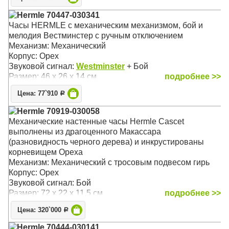
Hermle 70447-030341
Часы HERMLE с механическим механизмом, бой и
мелодия Вестминстер с ручным отключением
Механизм: Механический
Корпус: Орех
Звуковой сигнал:
Westminster
+ Бой
Размер: 46 х 26 х 14 см
подробнее >>
Цена: 77`910
Р
Hermle 70919-030058
Механические настенные часы Hermle Cascet
выполнены из драгоценного Макассара
(разновидность черного дерева) и инкрустированы
корневищем Ореха
Механизм: Механический с тросовым подвесом гирь
Корпус: Орех
Звуковой сигнал: Бой
Размер: 72 х 22 х 11,5 см
подробнее >>
Цена: 320`000
Р
Hermle 70444-030141