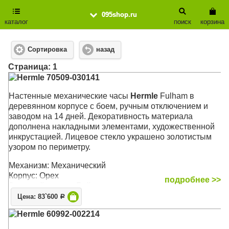
095shop.ru
каталог
поиск
корзина
Сортировка
назад
Cтраница: 1
Hermle 70509-030141
Настенные механические часы
Hermle
Fulham в
деревянном корпусе с боем, ручным отключением и
заводом на 14 дней. Декоративность материала
дополнена накладными элементами, художественной
инкрустацией. Лицевое стекло украшено золотистым
узором по периметру.
Механизм: Механический
Корпус: Орех
подробнее >>
Звуковой сигнал: Бой
Размер: 68 х 29 х 14,5 см
Цена: 83`600
Р
Hermle 60992-002214