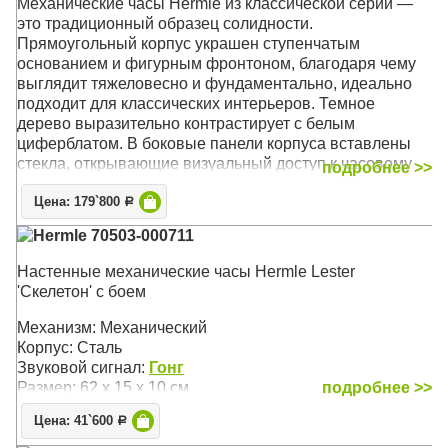
Механические часы Hermle из классической серии —
это традиционный образец солидности.
Прямоугольный корпус украшен ступенчатым
основанием и фигурным фронтоном, благодаря чему
выглядит тяжеловесно и фундаментально, идеально
подходит для классических интерьеров. Темное
дерево выразительно контрастирует с белым
циферблатом. В боковые панели корпуса вставлены
стекла, открывающие визуальный доступ к часовому
подробнее >>
механизму. Такое произведение немецких мастеров
Цена: 179`800
может быть установлены в гостиной, кабинете или
Р
просторном холле
Hermle 70503-000711
Бесплатная доставка
по России!
Настенные механические часы Hermle Lester
'Скелетон' с боем
Механизм: Механический
Корпус: Орех
Механизм: Механический
Звуковой сигнал: Бим-Бом
Корпус: Сталь
Размер: 66 х 34 х 16,5 см
Звуковой сигнал:
Гонг
Размер: 62 х 15 х 10 см
подробнее >>
Цена: 41`600
Р