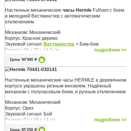
Настенные механические
часы Hermle
Fulham с боем
и мелодией Вестминстер с автоматическим
отключением
Механизм: Механический
Корпус: Красное дерево
Звуковой сигнал:
Вестминстер
+ Бим-бом
Размер: 68 х 29 х 14,5 см
подробнее >>
Цена: 94`900
Р
Hermle 70441-030141
Настенные механические часы HERMLE в деревянном
корпусе украшены резным вензелем. Надёжный
механизм с получасовым боем, и ручным отключением
Механизм: Механический
Корпус: Орех
Звуковой сигнал: Бой
Размер: 63 х 29 х 14 см
подробнее >>
Цена: 85`250
Р