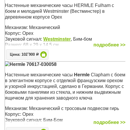
Настенные механические часы HERMLE Fulham с
боем и мелодией Westminster (Вестминстер) в
деревянном корпусе Орех
Механизм: Механический
Корпус: Орех
Звуковой сигнал:
Westminster
, Бим-бом
Размер: 68 х 29 х 14,5 см
подробнее >>
Цена: 102`900
Р
Hermle 70617-030058
Настенные механические часы
Hermle
Clapham с боем
в элегантном корпусе с отделкой французским орехом
и узорной инкрустацией, сделано в Германии. Корпус с
боковыми панелями из стекла, и нижним выдвижным
ящичком для хранения заводного ключа
Механизм: Механический с тросовым подвесом гирь
Корпус: Орех
Звуковой сигнал: Бим-Бом
подробнее >>
Размер: 90 х 27 х 13 см