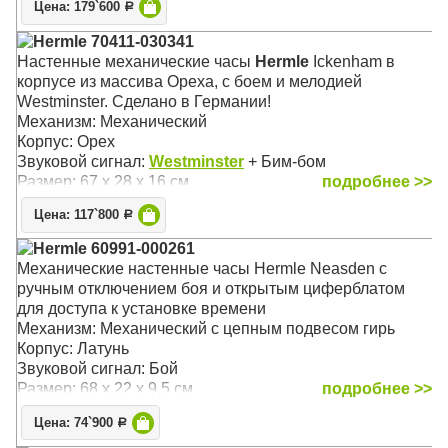
Цена: 179`600
Р
Hermle 70411-030341
Настенные механические часы
Hermle
Ickenham в
корпусе из массива Ореха, c боем и мелодией
Westminster. Сделано в Германии!
Механизм: Механический
Корпус: Орех
Звуковой сигнал:
Westminster
+ Бим-бом
Размер: 67 х 28 х 16 см
подробнее >>
Цена: 117`800
Р
Hermle 60991-000261
Механические настенные часы Hermle Neasden с
ручным отключением боя и открытым циферблатом
для доступа к установке времени
Механизм: Механический с цепным подвесом гирь
Корпус: Латунь
Звуковой сигнал: Бой
Размер: 68 х 22 х 9,5 см
подробнее >>
Цена: 74`900
Р