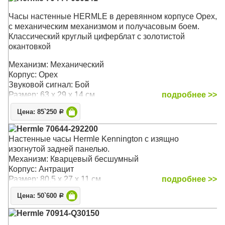
Часы настенные HERMLE в деревянном корпусе Орех,
с механическим механизмом и получасовым боем.
Классический круглый циферблат с золотистой
окантовкой
Механизм: Механический
Корпус: Орех
Звуковой сигнал: Бой
Размер: 63 х 29 х 14 см
подробнее >>
Цена: 85`250
Р
Hermle 70644-292200
Настенные часы Hermle Kennington с изящно
изогнутой задней панелью.
Механизм: Кварцевый бесшумный
Корпус: Антрацит
Размер: 80,5 х 27 х 11 см
подробнее >>
Цена: 50`600
Р
Hermle 70914-Q30150