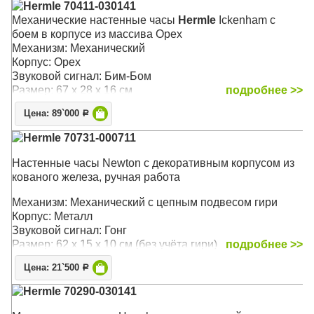
Hermle 70411-030141
Механические настенные часы
Hermle
Ickenham с
боем в корпусе из массива Орех
Механизм: Механический
Корпус: Орех
Звуковой сигнал: Бим-Бом
Размер: 67 х 28 х 16 см
подробнее >>
Цена: 89`000
Р
Hermle 70731-000711
Настенные часы Newton с декоративным корпусом из
кованого железа, ручная работа
Механизм: Механический с цепным подвесом гири
Корпус: Металл
Звуковой сигнал: Гонг
Размер: 62 х 15 х 10 см (без учёта гири)
подробнее >>
Цена: 21`500
Р
Hermle 70290-030141