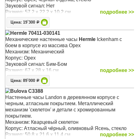
Звуковой сигнал: Нет
Размер: 57,2 x 22,2 x 10,2 см
подробнее >>
Цена: 19`300
Р
Hermle 70411-030141
Механические настенные часы
Hermle
Ickenham с
боем в корпусе из массива Орех
Механизм: Механический
Корпус: Орех
Звуковой сигнал: Бим-Бом
Размер: 67 х 28 х 16 см
подробнее >>
Цена: 89`000
Р
Bulova C3388
Настенные часы Landon в деревянном корпусе с
черным, атласным покрытием. Металлический
механизм 'скелетон' и детали с хромированным
покрытием.
Механизм: Кварцевый скелетон
Корпус: Атласный чёрный, оливковый Ясень, стекло
Размер: 50,8 x 21,6 x 11,4 см
подробнее >>