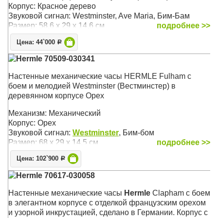
Корпус: Красное дерево
Звуковой сигнал: Westminster, Ave Maria, Бим-Бам
Размер: 58,6 х 29 х 14,6 см
подробнее >>
Цена: 44`000
Р
Hermle 70509-030341
Настенные механические часы HERMLE Fulham с
боем и мелодией Westminster (Вестминстер) в
деревянном корпусе Орех
Механизм: Механический
Корпус: Орех
Звуковой сигнал:
Westminster
, Бим-бом
Размер: 68 х 29 х 14,5 см
подробнее >>
Цена: 102`900
Р
Hermle 70617-030058
Настенные механические часы
Hermle
Clapham с боем
в элегантном корпусе с отделкой французским орехом
и узорной инкрустацией, сделано в Германии. Корпус с