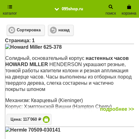
095shop.ru
каталог
поиск
корзина
Сортировка
назад
Cтраница: 1
Howard Miller 625-378
Cолидный, основательный корпус
настенных часов
HOWARD MILLER
HENDERSON украшают резные,
тонкой работы капители колонн и резная аппликация
на дверце часов. Часы выполнены из отборных пород
твердого дерева, слегка состарены и частично
покрыты шпоном
Механизм: Кварцевый (Kieninger)
Корпус: Хэмптонской Вишни (Hampton Cherry)
подробнее >>
Звуковой сигнал:
Westminster
,
Ave Maria
, Бим-Бом
Размер: 64 x 35 х 13 см
Цена: 117`060
Р
Hermle 70509-030141