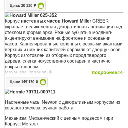
Цена: 30`330
Р
Howard Miller 625-352
Корпус
настенных часов Howard Miller
GREER
украшает великолепная декоративная аппликация над
стеклом в форме арки. Резные зубчатые молдинги
акцентируют внимание на фронтоне и основании
часов. Каннелированные колонны с резными акантами
верхних и нижних капителей обрамляют дверцу часов.
Корпус изготовлен из отборных пород твердого
дерева, слегка искусственно состарен и частично
покрыт шпоном.
Механизм: Кварцевый
подробнее >>
Корпус: Хэмптонская Вишня (Hampton Cherry)
Цена: 149`130
Р
Звуковой сигнал:
Westminster
,
Ave Maria
, Бим-Бом
Размер: 86 x 41 х 16 см
Hermle 70731-000711
Настенные часы Newton с декоративным корпусом из
кованого железа, ручная работа
Механизм: Механический с цепным подвесом гири
Корпус: Металл