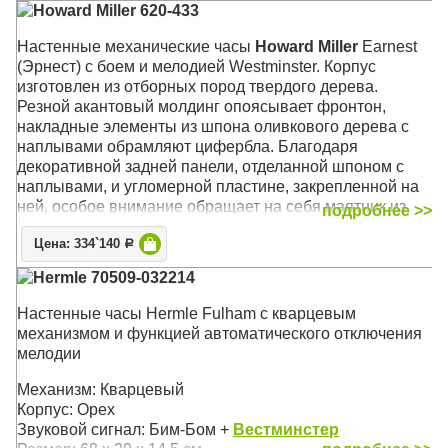
Howard Miller 620-433
Настенные механические часы
Howard Miller
Earnest
(Эрнест) с боем и мелодией Westminster. Корпус
изготовлен из отборных пород твердого дерева.
Резной акантовый молдинг опоясывает фронтон,
накладные элементы из шпона оливкового дерева с
наплывами обрамляют цифербла. Благодаря
декоративной задней панели, отделанной шпоном с
наплывами, и угломерной пластине, закрепленной на
ней, особое внимание обращает на себя маятник из
подробнее >>
полированной латуни
Цена: 334`140
Р
Механизм: Механический
Hermle 70509-032214
Корпус: Хэмптонской Вишни (Hampton Cherry),
Состаренное дерево
Настенные часы Hermle Fulham с кварцевым
Звуковой сигнал:
Westminster
+ Бим-бом
механизмом и функцией автоматического отключения
Размер: 91 х 37 х 17 см
мелодии
Механизм: Кварцевый
Корпус: Орех
Звуковой сигнал: Бим-Бом +
Вестминстер