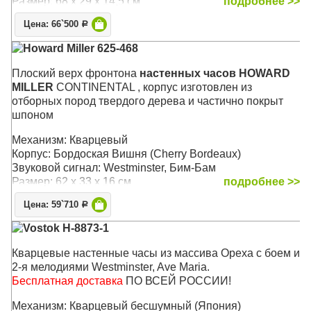
Размер: 68 х 29 х 14,5 см
подробнее >>
Цена: 66`500
Р
Howard Miller 625-468
Плоский верх фронтона
настенных часов HOWARD
MILLER
CONTINENTAL , корпус изготовлен из
отборных пород твердого дерева и частично покрыт
шпоном
Механизм: Кварцевый
Корпус: Бордоская Вишня (Cherry Bordeaux)
Звуковой сигнал: Westminster, Бим-Бам
Размер: 62 x 33 х 16 см
подробнее >>
Цена: 59`710
Р
Vostok H-8873-1
Кварцевые настенные часы из массива Ореха с боем и
2-я мелодиями Westminster, Ave Maria.
Бесплатная доставка
ПО ВСЕЙ РОССИИ!
Механизм: Кварцевый бесшумный (Япония)