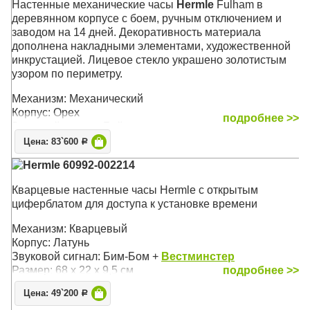
Настенные механические часы
Hermle
Fulham в
деревянном корпусе с боем, ручным отключением и
заводом на 14 дней. Декоративность материала
дополнена накладными элементами, художественной
инкрустацией. Лицевое стекло украшено золотистым
узором по периметру.
Механизм: Механический
Корпус: Орех
подробнее >>
Звуковой сигнал: Бой
Размер: 68 х 29 х 14,5 см
Цена: 83`600
Р
Hermle 60992-002214
Кварцевые настенные часы Hermle с открытым
циферблатом для доступа к установке времени
Механизм: Кварцевый
Корпус: Латунь
Звуковой сигнал: Бим-Бом +
Вестминстер
Размер: 68 х 22 х 9,5 см
подробнее >>
Цена: 49`200
Р