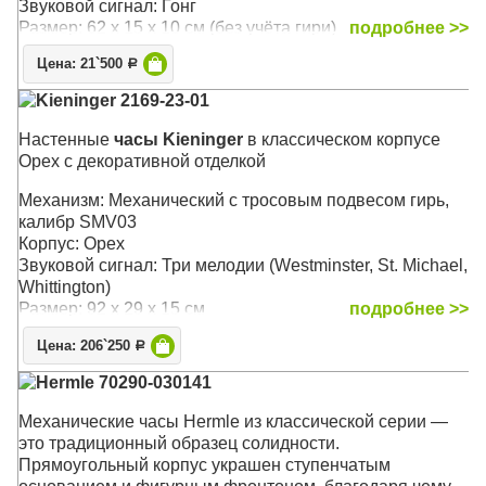
Звуковой сигнал: Гонг
Размер: 62 х 15 х 10 см (без учёта гири)
подробнее >>
Цена: 21`500
Р
Kieninger 2169-23-01
Настенные
часы Kieninger
в классическом корпусе
Орех с декоративной отделкой
Механизм: Механический с тросовым подвесом гирь,
калибр SMV03
Корпус: Орех
Звуковой сигнал: Три мелодии (Westminster, St. Michael,
Whittington)
Размер: 92 x 29 x 15 см
подробнее >>
Цена: 206`250
Р
Hermle 70290-030141
Механические часы Hermle из классической серии —
это традиционный образец солидности.
Прямоугольный корпус украшен ступенчатым