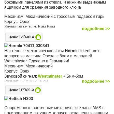
боковыми панелями из стекла, и нижним выдвижным
ящичком для хранения заводного ключа
Механизм: Механический с тросовым подвесом гирь
Корпус: Орех
Звуковой сигнал: Бим-Бом
подробнее >>
Размер: 90 х 27 х 13 см
Цена: 179`600
Р
Hermle 70411-030341
Настенные механические часы
Hermle
Ickenham в
корпусе из массива Ореха, c боем и мелодией
Westminster. Сделано в Германии!
Механизм: Механический
Корпус: Орех
Звуковой сигнал:
Westminster
+ Бим-бом
Размер: 67 х 28 х 16 см
подробнее >>
Цена: 117`800
Р
Hettich H303
Современные настенные механические часы AMS в
полированном латунном корпусе, оснащены изящным