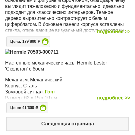
основанием и фигурным фронтоном, благодаря чему
выглядит тяжеловесно и фундаментально, идеально
подходит для классических интерьеров. Темное
дерево выразительно контрастирует с белым
циферблатом. В боковые панели корпуса вставлены
стекла, открывающие визуальный доступ к часовому
подробнее >>
механизму. Такое произведение немецких мастеров
Цена: 179`800
может быть установлены в гостиной, кабинете или
Р
просторном холле
Hermle 70503-000711
Бесплатная доставка
по России!
Настенные механические часы Hermle Lester
'Скелетон' с боем
Механизм: Механический
Корпус: Орех
Механизм: Механический
Звуковой сигнал: Бим-Бом
Корпус: Сталь
Размер: 66 х 34 х 16,5 см
Звуковой сигнал:
Гонг
Размер: 62 х 15 х 10 см
подробнее >>
Цена: 41`600
Р
Следующая страница