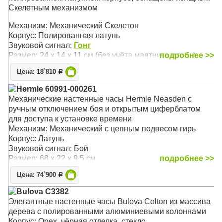
Скелетным механизмом
Механизм: Механический Скелетон
Корпус: Полированная латунь
Звуковой сигнал:
Гонг
Размер: 24 х 14 х 11 см (без учёта маятника и гирь)
подробнее >>
Цена: 18`810
Р
Hermle 60991-000261
Механические настенные часы Hermle Neasden с
ручным отключением боя и открытым циферблатом
для доступа к установке времени
Механизм: Механический с цепным подвесом гирь
Корпус: Латунь
Звуковой сигнал: Бой
Размер: 68 х 22 х 9,5 см
подробнее >>
Цена: 74`900
Р
Bulova C3382
Элегантные настенные часы Bulova Colton из массива
дерева с полированными алюминиевыми колоннами
Корпус: Орех, чёрная отделка, стекло