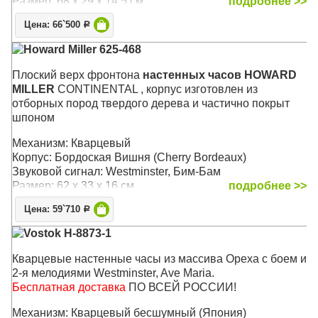
Размер: 68 х 29 х 14,5 см
подробнее >>
Цена: 66`500
Р
Howard Miller 625-468
Плоский верх фронтона
настенных часов HOWARD
MILLER
CONTINENTAL , корпус изготовлен из
отборных пород твердого дерева и частично покрыт
шпоном
Механизм: Кварцевый
Корпус: Бордоская Вишня (Cherry Bordeaux)
Звуковой сигнал: Westminster, Бим-Бам
Размер: 62 x 33 х 16 см
подробнее >>
Цена: 59`710
Р
Vostok H-8873-1
Кварцевые настенные часы из массива Ореха с боем и
2-я мелодиями Westminster, Ave Maria.
Бесплатная доставка
ПО ВСЕЙ РОССИИ!
Механизм: Кварцевый бесшумный (Япония)