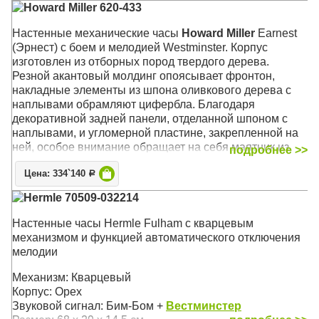
Howard Miller 620-433
Настенные механические часы
Howard Miller
Earnest
(Эрнест) с боем и мелодией Westminster. Корпус
изготовлен из отборных пород твердого дерева.
Резной акантовый молдинг опоясывает фронтон,
накладные элементы из шпона оливкового дерева с
наплывами обрамляют цифербла. Благодаря
декоративной задней панели, отделанной шпоном с
наплывами, и угломерной пластине, закрепленной на
ней, особое внимание обращает на себя маятник из
подробнее >>
полированной латуни
Цена: 334`140
Р
Механизм: Механический
Hermle 70509-032214
Корпус: Хэмптонской Вишни (Hampton Cherry),
Состаренное дерево
Настенные часы Hermle Fulham с кварцевым
Звуковой сигнал:
Westminster
+ Бим-бом
механизмом и функцией автоматического отключения
Размер: 91 х 37 х 17 см
мелодии
Механизм: Кварцевый
Корпус: Орех
Звуковой сигнал: Бим-Бом +
Вестминстер