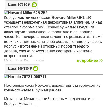
Цена: 30`330
Р
Howard Miller 625-352
Корпус
настенных часов Howard Miller
GREER
украшает великолепная декоративная аппликация над
стеклом в форме арки. Резные зубчатые молдинги
акцентируют внимание на фронтоне и основании
часов. Каннелированные колонны с резными акантами
верхних и нижних капителей обрамляют дверцу часов.
Корпус изготовлен из отборных пород твердого
дерева, слегка искусственно состарен и частично
покрыт шпоном.
Механизм: Кварцевый
подробнее >>
Корпус: Хэмптонская Вишня (Hampton Cherry)
Цена: 149`130
Р
Звуковой сигнал:
Westminster
,
Ave Maria
, Бим-Бом
Размер: 86 x 41 х 16 см
Hermle 70731-000711
Настенные часы Newton с декоративным корпусом из
кованого железа, ручная работа
Механизм: Механический с цепным подвесом гири
Корпус: Металл