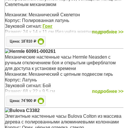
Скелетным механизмом
Механизм: Механический Скелетон
Корпус: Полированная латунь
Звуковой сигнал:
Гонг
Размер: 24 х 14 х 11 см (без учёта маятника и гирь)
подробнее >>
Цена: 18`810
Р
Hermle 60991-000261
Механические настенные часы Hermle Neasden с
ручным отключением боя и открытым циферблатом
для доступа к установке времени
Механизм: Механический с цепным подвесом гирь
Корпус: Латунь
Звуковой сигнал: Бой
Размер: 68 х 22 х 9,5 см
подробнее >>
Цена: 74`900
Р
Bulova C3382
Элегантные настенные часы Bulova Colton из массива
дерева с полированными алюминиевыми колоннами
Корпус: Орех, чёрная отделка, стекло