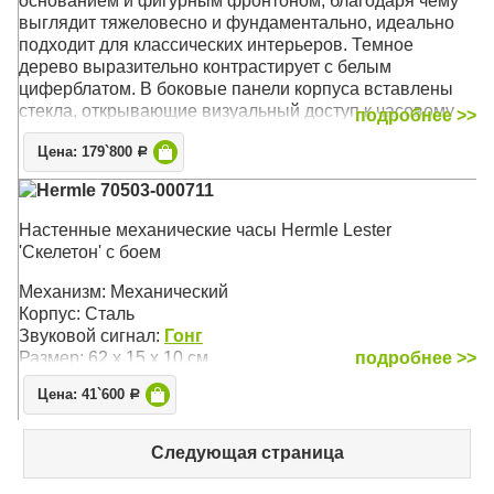
основанием и фигурным фронтоном, благодаря чему
выглядит тяжеловесно и фундаментально, идеально
подходит для классических интерьеров. Темное
дерево выразительно контрастирует с белым
циферблатом. В боковые панели корпуса вставлены
стекла, открывающие визуальный доступ к часовому
подробнее >>
механизму. Такое произведение немецких мастеров
Цена: 179`800
может быть установлены в гостиной, кабинете или
Р
просторном холле
Hermle 70503-000711
Бесплатная доставка
по России!
Настенные механические часы Hermle Lester
'Скелетон' с боем
Механизм: Механический
Корпус: Орех
Механизм: Механический
Звуковой сигнал: Бим-Бом
Корпус: Сталь
Размер: 66 х 34 х 16,5 см
Звуковой сигнал:
Гонг
Размер: 62 х 15 х 10 см
подробнее >>
Цена: 41`600
Р
Следующая страница