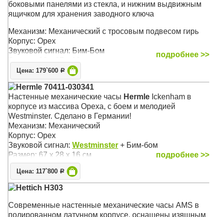
боковыми панелями из стекла, и нижним выдвижным
ящичком для хранения заводного ключа
Механизм: Механический с тросовым подвесом гирь
Корпус: Орех
Звуковой сигнал: Бим-Бом
подробнее >>
Размер: 90 х 27 х 13 см
Цена: 179`600
Р
Hermle 70411-030341
Настенные механические часы
Hermle
Ickenham в
корпусе из массива Ореха, c боем и мелодией
Westminster. Сделано в Германии!
Механизм: Механический
Корпус: Орех
Звуковой сигнал:
Westminster
+ Бим-бом
Размер: 67 х 28 х 16 см
подробнее >>
Цена: 117`800
Р
Hettich H303
Современные настенные механические часы AMS в
полированном латунном корпусе, оснащены изящным