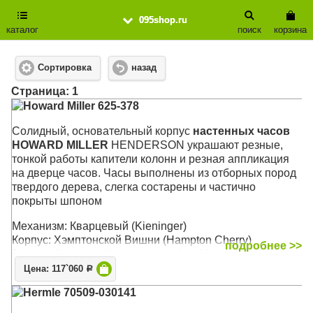
095shop.ru
каталог
поиск
корзина
Сортировка
назад
Cтраница: 1
Howard Miller 625-378
Cолидный, основательный корпус
настенных часов
HOWARD MILLER
HENDERSON украшают резные,
тонкой работы капители колонн и резная аппликация
на дверце часов. Часы выполнены из отборных пород
твердого дерева, слегка состарены и частично
покрыты шпоном
Механизм: Кварцевый (Kieninger)
Корпус: Хэмптонской Вишни (Hampton Cherry)
подробнее >>
Звуковой сигнал:
Westminster
,
Ave Maria
, Бим-Бом
Размер: 64 x 35 х 13 см
Цена: 117`060
Р
Hermle 70509-030141