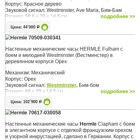
Корпус: Красное дерево
Звуковой сигнал: Westminster, Ave Maria, Бим-Бам
Размер: 58,6 х 29 х 14,6 см
подробнее >>
Цена: 44`000
Р
Hermle 70509-030341
Настенные механические часы HERMLE Fulham с
боем и мелодией Westminster (Вестминстер) в
деревянном корпусе Орех
Механизм: Механический
Корпус: Орех
Звуковой сигнал:
Westminster
, Бим-бом
Размер: 68 х 29 х 14,5 см
подробнее >>
Цена: 102`900
Р
Hermle 70617-030058
Настенные механические часы
Hermle
Clapham с боем
в элегантном корпусе с отделкой французским орехом
и узорной инкрустацией, сделано в Германии. Корпус с