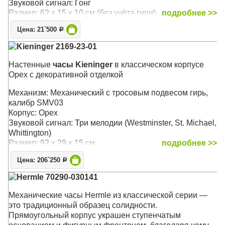
Звуковой сигнал: Гонг
Размер: 62 х 15 х 10 см (без учёта гири)
подробнее >>
Цена: 21`500
Р
Kieninger 2169-23-01
Настенные
часы Kieninger
в классическом корпусе
Орех с декоративной отделкой
Механизм: Механический с тросовым подвесом гирь,
калибр SMV03
Корпус: Орех
Звуковой сигнал: Три мелодии (Westminster, St. Michael,
Whittington)
Размер: 92 x 29 x 15 см
подробнее >>
Цена: 206`250
Р
Hermle 70290-030141
Механические часы Hermle из классической серии —
это традиционный образец солидности.
Прямоугольный корпус украшен ступенчатым