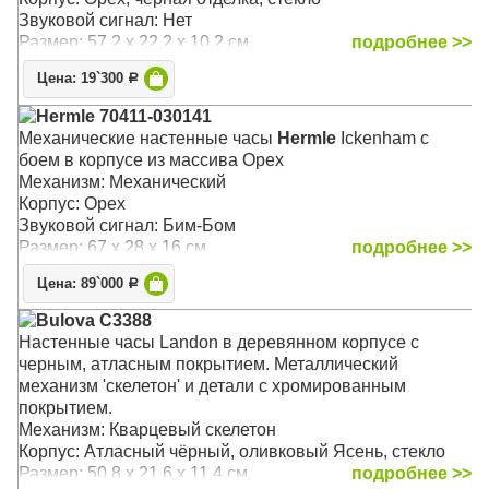
Звуковой сигнал: Нет
Размер: 57,2 x 22,2 x 10,2 см
подробнее >>
Цена: 19`300
Р
Hermle 70411-030141
Механические настенные часы
Hermle
Ickenham с
боем в корпусе из массива Орех
Механизм: Механический
Корпус: Орех
Звуковой сигнал: Бим-Бом
Размер: 67 х 28 х 16 см
подробнее >>
Цена: 89`000
Р
Bulova C3388
Настенные часы Landon в деревянном корпусе с
черным, атласным покрытием. Металлический
механизм 'скелетон' и детали с хромированным
покрытием.
Механизм: Кварцевый скелетон
Корпус: Атласный чёрный, оливковый Ясень, стекло
Размер: 50,8 x 21,6 x 11,4 см
подробнее >>