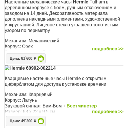
Настенные механические часы
Hermle
Fulham в
деревянном корпусе с боем, ручным отключением и
заводом на 14 дней. Декоративность материала
дополнена накладными элементами, художественной
инкрустацией. Лицевое стекло украшено золотистым
узором по периметру.
Механизм: Механический
Корпус: Орех
подробнее >>
Звуковой сигнал: Бой
Размер: 68 х 29 х 14,5 см
Цена: 83`600
Р
Hermle 60992-002214
Кварцевые настенные часы Hermle с открытым
циферблатом для доступа к установке времени
Механизм: Кварцевый
Корпус: Латунь
Звуковой сигнал: Бим-Бом +
Вестминстер
Размер: 68 х 22 х 9,5 см
подробнее >>
Цена: 49`200
Р