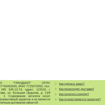
ОО "ГРАНДШОП"
ОГРН:
Как сделать заказ?
7746492645, ИНН: 7725675050, тел.:
Как происходит доставка?
 495 545-13-74
,
адрес:
115516
,
г.
сква
,
ул. Большая Ордынка, д. 13/9
Как оплатить покупку?
р. 1
.
Содержание каталога носит
формативный характер и не является
Как осуществляется гарантия?
бличным договором-офертой.