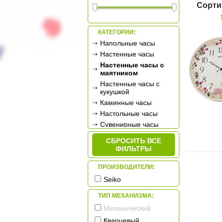
Сорти
КАТЕГОРИИ:
Напольные часы
Настенные часы
Настенные часы с
маятником
Настенные часы с
кукушкой
Каминные часы
Настольные часы
Сувенирные часы
Будильники
СБРОСИТЬ ВСЕ
Метеостанции
ФИЛЬТРЫ
ПРОИЗВОДИТЕЛИ:
Seiko
ТИП МЕХАНИЗМА:
Механический
Кварцевый