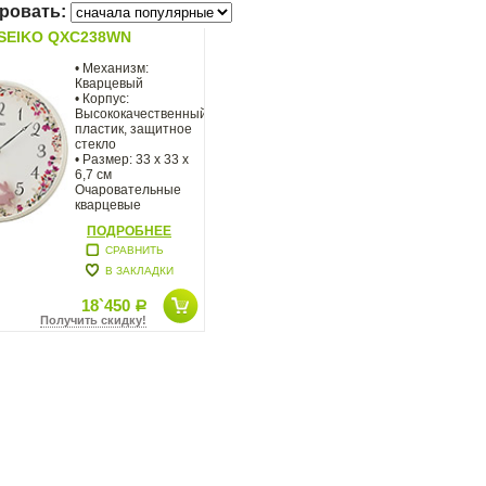
ровать:
SEIKO QXC238WN
• Механизм:
Кварцевый
• Корпус:
Высококачественный
пластик, защитное
стекло
• Размер: 33 x 33 х
6,7 см
Очаровательные
кварцевые
настенные часы с
ПОДРОБНЕЕ
маятником
СРАВНИТЬ
В ЗАКЛАДКИ
18`450
Р
Получить скидку!