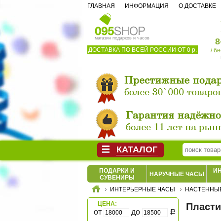
ГЛАВНАЯ
ИНФОРМАЦИЯ
О ДОСТАВКЕ
магазин подарков и часов
8
ДОСТАВКА ПО ВСЕЙ РОССИИ ОТ 0 р.
/ б
КАТАЛОГ
ПОДАРКИ И
И
НАРУЧНЫЕ ЧАСЫ
СУВЕНИРЫ
ИНТЕРЬЕРНЫЕ ЧАСЫ
НАСТЕННЫЕ
ЦЕНА:
Пласти
от
до
Р