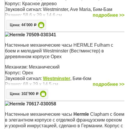
Корпус: Красное дерево
Звуковой сигнал: Westminster, Ave Maria, Бим-Бам
Размер: 58,6 х 29 х 14,6 см
подробнее >>
Цена: 44`000
Р
Hermle 70509-030341
Настенные механические часы HERMLE Fulham с
боем и мелодией Westminster (Вестминстер) в
деревянном корпусе Орех
Механизм: Механический
Корпус: Орех
Звуковой сигнал:
Westminster
, Бим-бом
Размер: 68 х 29 х 14,5 см
подробнее >>
Цена: 102`900
Р
Hermle 70617-030058
Настенные механические часы
Hermle
Clapham с боем
в элегантном корпусе с отделкой французским орехом
и узорной инкрустацией, сделано в Германии. Корпус с