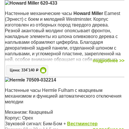
Howard Miller 620-433
Настенные механические часы
Howard Miller
Earnest
(Эрнест) с боем и мелодией Westminster. Корпус
изготовлен из отборных пород твердого дерева.
Резной акантовый молдинг опоясывает фронтон,
накладные элементы из шпона оливкового дерева с
наплывами обрамляют цифербла. Благодаря
декоративной задней панели, отделанной шпоном с
наплывами, и угломерной пластине, закрепленной на
ней, особое внимание обращает на себя маятник из
подробнее >>
полированной латуни
Цена: 334`140
Р
Механизм: Механический
Hermle 70509-032214
Корпус: Хэмптонской Вишни (Hampton Cherry),
Состаренное дерево
Настенные часы Hermle Fulham с кварцевым
Звуковой сигнал:
Westminster
+ Бим-бом
механизмом и функцией автоматического отключения
Размер: 91 х 37 х 17 см
мелодии
Механизм: Кварцевый
Корпус: Орех
Звуковой сигнал: Бим-Бом +
Вестминстер