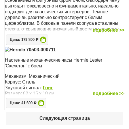
основанием и фигурным фронтоном, благодаря чему
выглядит тяжеловесно и фундаментально, идеально
подходит для классических интерьеров. Темное
дерево выразительно контрастирует с белым
циферблатом. В боковые панели корпуса вставлены
стекла, открывающие визуальный доступ к часовому
подробнее >>
механизму. Такое произведение немецких мастеров
Цена: 179`800
может быть установлены в гостиной, кабинете или
Р
просторном холле
Hermle 70503-000711
Бесплатная доставка
по России!
Настенные механические часы Hermle Lester
'Скелетон' с боем
Механизм: Механический
Корпус: Орех
Механизм: Механический
Звуковой сигнал: Бим-Бом
Корпус: Сталь
Размер: 66 х 34 х 16,5 см
Звуковой сигнал:
Гонг
Размер: 62 х 15 х 10 см
подробнее >>
Цена: 41`600
Р
Следующая страница