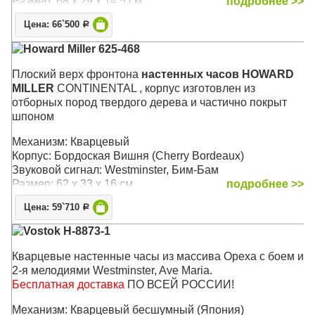
Размер: 68 х 29 х 14,5 см
подробнее >>
Цена: 66`500
Р
Howard Miller 625-468
Плоский верх фронтона
настенных часов HOWARD
MILLER
CONTINENTAL , корпус изготовлен из
отборных пород твердого дерева и частично покрыт
шпоном
Механизм: Кварцевый
Корпус: Бордоская Вишня (Cherry Bordeaux)
Звуковой сигнал: Westminster, Бим-Бам
Размер: 62 x 33 х 16 см
подробнее >>
Цена: 59`710
Р
Vostok H-8873-1
Кварцевые настенные часы из массива Ореха с боем и
2-я мелодиями Westminster, Ave Maria.
Бесплатная доставка
ПО ВСЕЙ РОССИИ!
Механизм: Кварцевый бесшумный (Япония)