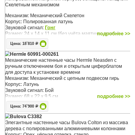
Скелетным механизмом
Механизм: Механический Скелетон
Корпус: Полированная латунь
Звуковой сигнал:
Гонг
Размер: 24 х 14 х 11 см (без учёта маятника и гирь)
подробнее >>
Цена: 18`810
Р
Hermle 60991-000261
Механические настенные часы Hermle Neasden с
ручным отключением боя и открытым циферблатом
для доступа к установке времени
Механизм: Механический с цепным подвесом гирь
Корпус: Латунь
Звуковой сигнал: Бой
Размер: 68 х 22 х 9,5 см
подробнее >>
Цена: 74`900
Р
Bulova C3382
Элегантные настенные часы Bulova Colton из массива
дерева с полированными алюминиевыми колоннами
Корпус: Орех, чёрная отделка, стекло