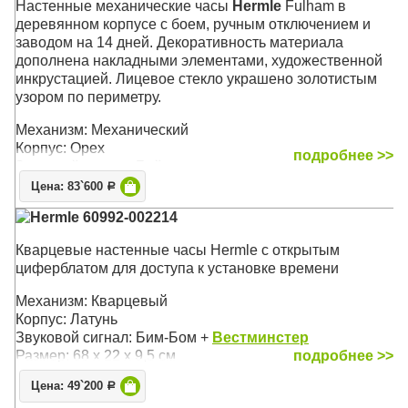
Настенные механические часы
Hermle
Fulham в
деревянном корпусе с боем, ручным отключением и
заводом на 14 дней. Декоративность материала
дополнена накладными элементами, художественной
инкрустацией. Лицевое стекло украшено золотистым
узором по периметру.
Механизм: Механический
Корпус: Орех
подробнее >>
Звуковой сигнал: Бой
Размер: 68 х 29 х 14,5 см
Цена: 83`600
Р
Hermle 60992-002214
Кварцевые настенные часы Hermle с открытым
циферблатом для доступа к установке времени
Механизм: Кварцевый
Корпус: Латунь
Звуковой сигнал: Бим-Бом +
Вестминстер
Размер: 68 х 22 х 9,5 см
подробнее >>
Цена: 49`200
Р