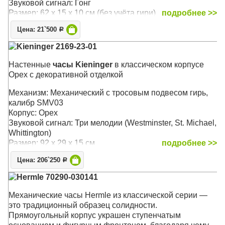
Звуковой сигнал: Гонг
Размер: 62 х 15 х 10 см (без учёта гири)
подробнее >>
Цена: 21`500
Р
Kieninger 2169-23-01
Настенные
часы Kieninger
в классическом корпусе
Орех с декоративной отделкой
Механизм: Механический с тросовым подвесом гирь,
калибр SMV03
Корпус: Орех
Звуковой сигнал: Три мелодии (Westminster, St. Michael,
Whittington)
Размер: 92 x 29 x 15 см
подробнее >>
Цена: 206`250
Р
Hermle 70290-030141
Механические часы Hermle из классической серии —
это традиционный образец солидности.
Прямоугольный корпус украшен ступенчатым