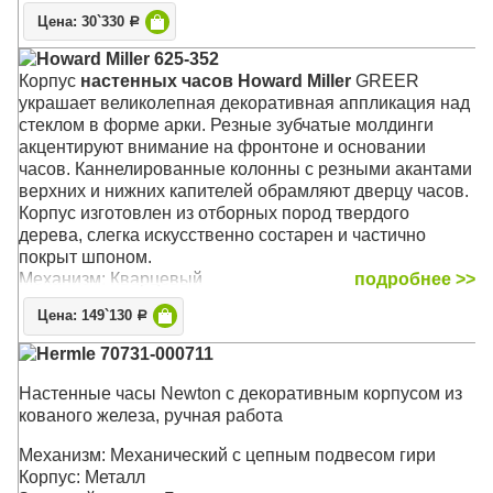
Цена: 30`330
Р
Howard Miller 625-352
Корпус
настенных часов Howard Miller
GREER
украшает великолепная декоративная аппликация над
стеклом в форме арки. Резные зубчатые молдинги
акцентируют внимание на фронтоне и основании
часов. Каннелированные колонны с резными акантами
верхних и нижних капителей обрамляют дверцу часов.
Корпус изготовлен из отборных пород твердого
дерева, слегка искусственно состарен и частично
покрыт шпоном.
Механизм: Кварцевый
подробнее >>
Корпус: Хэмптонская Вишня (Hampton Cherry)
Цена: 149`130
Р
Звуковой сигнал:
Westminster
,
Ave Maria
, Бим-Бом
Размер: 86 x 41 х 16 см
Hermle 70731-000711
Настенные часы Newton с декоративным корпусом из
кованого железа, ручная работа
Механизм: Механический с цепным подвесом гири
Корпус: Металл