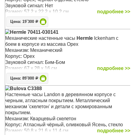
Звуковой сигнал: Нет
Размер: 57,2 x 22,2 x 10,2 см
подробнее >>
Цена: 19`300
Р
Hermle 70411-030141
Механические настенные часы
Hermle
Ickenham с
боем в корпусе из массива Орех
Механизм: Механический
Корпус: Орех
Звуковой сигнал: Бим-Бом
Размер: 67 х 28 х 16 см
подробнее >>
Цена: 89`000
Р
Bulova C3388
Настенные часы Landon в деревянном корпусе с
черным, атласным покрытием. Металлический
механизм 'скелетон' и детали с хромированным
покрытием.
Механизм: Кварцевый скелетон
Корпус: Атласный чёрный, оливковый Ясень, стекло
Размер: 50,8 x 21,6 x 11,4 см
подробнее >>