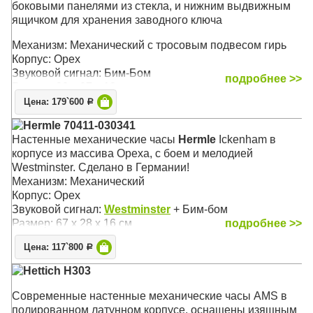
боковыми панелями из стекла, и нижним выдвижным
ящичком для хранения заводного ключа
Механизм: Механический с тросовым подвесом гирь
Корпус: Орех
Звуковой сигнал: Бим-Бом
подробнее >>
Размер: 90 х 27 х 13 см
Цена: 179`600
Р
Hermle 70411-030341
Настенные механические часы
Hermle
Ickenham в
корпусе из массива Ореха, c боем и мелодией
Westminster. Сделано в Германии!
Механизм: Механический
Корпус: Орех
Звуковой сигнал:
Westminster
+ Бим-бом
Размер: 67 х 28 х 16 см
подробнее >>
Цена: 117`800
Р
Hettich H303
Современные настенные механические часы AMS в
полированном латунном корпусе, оснащены изящным