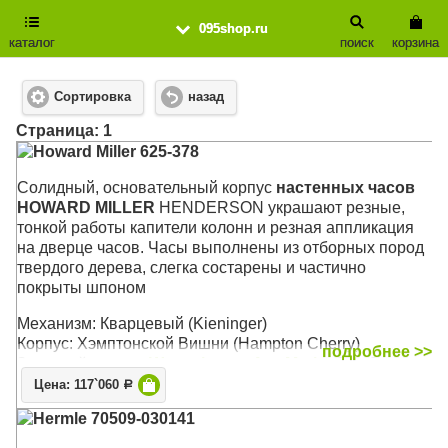
095shop.ru
каталог
поиск
корзина
Сортировка
назад
Cтраница: 1
Howard Miller 625-378
Cолидный, основательный корпус
настенных часов
HOWARD MILLER
HENDERSON украшают резные,
тонкой работы капители колонн и резная аппликация
на дверце часов. Часы выполнены из отборных пород
твердого дерева, слегка состарены и частично
покрыты шпоном
Механизм: Кварцевый (Kieninger)
Корпус: Хэмптонской Вишни (Hampton Cherry)
подробнее >>
Звуковой сигнал:
Westminster
,
Ave Maria
, Бим-Бом
Размер: 64 x 35 х 13 см
Цена: 117`060
Р
Hermle 70509-030141